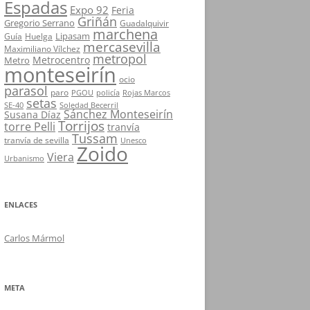
Espadas
Expo 92
Feria
Griñán
Gregorio Serrano
Guadalquivir
marchena
Lipasam
Guía
Huelga
mercasevilla
Maximiliano Vílchez
metropol
Metrocentro
Metro
monteseirín
ocio
parasol
paro
PGOU
policía
Rojas Marcos
setas
SE-40
Soledad Becerril
Sánchez Monteseirín
Susana Díaz
Torrijos
torre Pelli
tranvía
Tussam
tranvía de sevilla
Unesco
Zoido
Viera
Urbanismo
ENLACES
Carlos Mármol
META