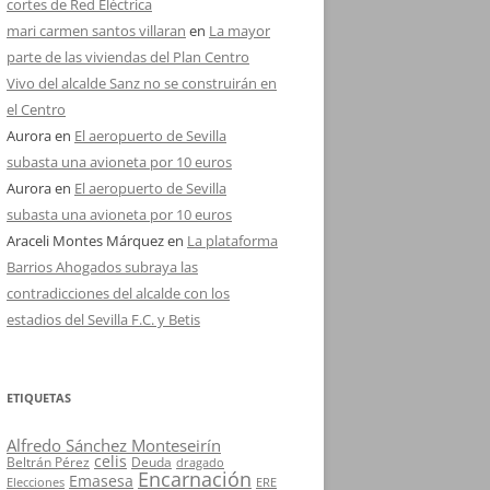
cortes de Red Eléctrica
mari carmen santos villaran
en
La mayor
parte de las viviendas del Plan Centro
Vivo del alcalde Sanz no se construirán en
el Centro
Aurora
en
El aeropuerto de Sevilla
subasta una avioneta por 10 euros
Aurora
en
El aeropuerto de Sevilla
subasta una avioneta por 10 euros
Araceli Montes Márquez
en
La plataforma
Barrios Ahogados subraya las
contradicciones del alcalde con los
estadios del Sevilla F.C. y Betis
ETIQUETAS
Alfredo Sánchez Monteseirín
celis
Beltrán Pérez
Deuda
dragado
Encarnación
Emasesa
Elecciones
ERE