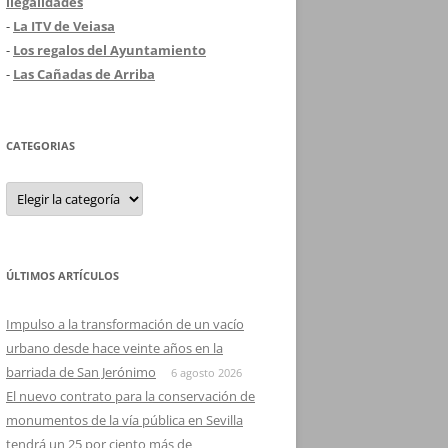
ilegalidades
-
La ITV de Veiasa
-
Los regalos del Ayuntamiento
-
Las Cañadas de Arriba
CATEGORIAS
Categorias
ÚLTIMOS ARTÍCULOS
Impulso a la transformación de un vacío
urbano desde hace veinte años en la
barriada de San Jerónimo
6 agosto 2026
El nuevo contrato para la conservación de
monumentos de la vía pública en Sevilla
tendrá un 25 por ciento más de