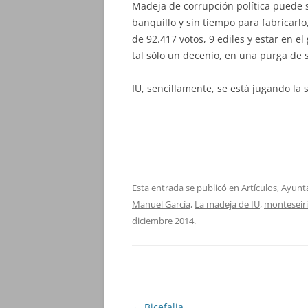
Madeja de corrupción política puede 
banquillo y sin tiempo para fabricarl
de 92.417 votos, 9 ediles y estar en 
tal sólo un decenio, en una purga de 
IU, sencillamente, se está jugando la 
Esta entrada se publicó en
Artículos
,
Ayunt
Manuel García
,
La madeja de IU
,
monteseir
diciembre 2014
.
Navegación
←
Bicefalia