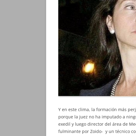
Y en este clima, la formación más per
porque la juez no ha imputado a ningú
exedil y luego director del área de M
fulminante por Zoido- y un técnico com