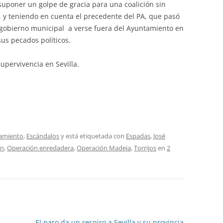
suponer un golpe de gracia para una coalición sin
o, y teniendo en cuenta el precedente del PA, que pasó
el gobierno municipal a verse fuera del Ayuntamiento en
sus pecados políticos.
supervivencia en Sevilla.
amiento
,
Escándalos
y está etiquetada con
Espadas
,
José
ín
,
Operación enredadera
,
Operación Madeja
,
Torrijos
en
2
El paro da un respiro a Sevilla y su provincia