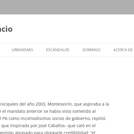
ncio
URBANISMO
ESCÁNDALOS
DOMINGO
ACERCA DE
icipales del año 2003, Monteseirín, que aspiraba a la
 el mandato anterior se había visto sometido al
del PA como incomodísimos socios de gobierno, repitió
 que inspirada por José Caballos- que caló en el
pinión abonado para otorgarle credibilidad: “el