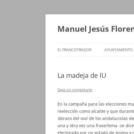
Saltar
al
contenido
Manuel Jesús Flore
EL FRANCOTIRADOR
AYUNTAMIENTO
La madeja de IU
Deja un comentario
En la campaña para las elecciones mun
reelección como alcalde y que durante
‘abrazo del oso’ de los andalucistas 
una y otra vez una frase/lema -se dice
electorado por un estado de ánimo y o