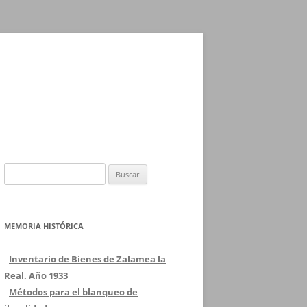
Buscar:
MEMORIA HISTÓRICA
-
Inventario de Bienes de Zalamea la
Real. Año 1933
-
Métodos para el blanqueo de