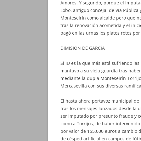
Amores. Y segundo, porque el imputa
Lobo, antiguo concejal de Vía Pública
Monteseirín como alcalde pero que no v
tras la renovación acometida y el inic
pagó en las urnas los platos rotos por
DIMISIÓN DE GARCÍA
Si IU es la que más está sufriendo la
mantuvo a su vieja guardia tras habe
mediante la dupla Monteseirín-Torrij
Mercasevilla con sus diversas ramific
El hasta ahora portavoz municipal de l
tras los mensajes lanzados desde la di
ser imputado por presunto fraude y co
como a Torrijos, de haber intervenido
por valor de 155.000 euros a cambio d
de césped artificial en campos de fút