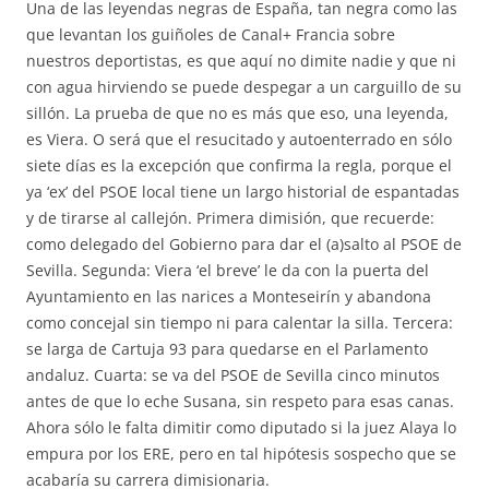
Una de las leyendas negras de España, tan negra como las
que levantan los guiñoles de Canal+ Francia sobre
nuestros deportistas, es que aquí no dimite nadie y que ni
con agua hirviendo se puede despegar a un carguillo de su
sillón. La prueba de que no es más que eso, una leyenda,
es Viera. O será que el resucitado y autoenterrado en sólo
siete días es la excepción que confirma la regla, porque el
ya ‘ex’ del PSOE local tiene un largo historial de espantadas
y de tirarse al callejón. Primera dimisión, que recuerde:
como delegado del Gobierno para dar el (a)salto al PSOE de
Sevilla. Segunda: Viera ‘el breve’ le da con la puerta del
Ayuntamiento en las narices a Monteseirín y abandona
como concejal sin tiempo ni para calentar la silla. Tercera:
se larga de Cartuja 93 para quedarse en el Parlamento
andaluz. Cuarta: se va del PSOE de Sevilla cinco minutos
antes de que lo eche Susana, sin respeto para esas canas.
Ahora sólo le falta dimitir como diputado si la juez Alaya lo
empura por los ERE, pero en tal hipótesis sospecho que se
acabaría su carrera dimisionaria.