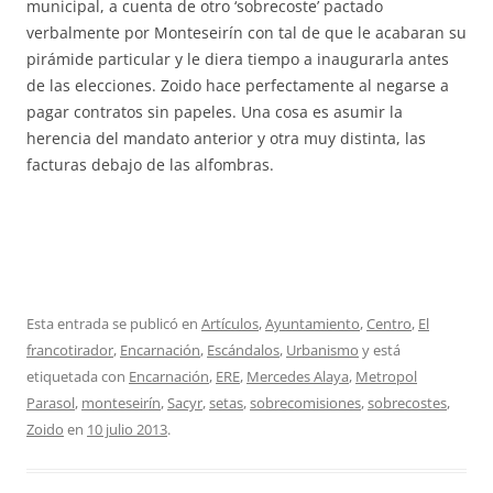
municipal, a cuenta de otro ‘sobrecoste’ pactado
verbalmente por Monteseirín con tal de que le acabaran su
pirámide particular y le diera tiempo a inaugurarla antes
de las elecciones. Zoido hace perfectamente al negarse a
pagar contratos sin papeles. Una cosa es asumir la
herencia del mandato anterior y otra muy distinta, las
facturas debajo de las alfombras.
Esta entrada se publicó en
Artículos
,
Ayuntamiento
,
Centro
,
El
francotirador
,
Encarnación
,
Escándalos
,
Urbanismo
y está
etiquetada con
Encarnación
,
ERE
,
Mercedes Alaya
,
Metropol
Parasol
,
monteseirín
,
Sacyr
,
setas
,
sobrecomisiones
,
sobrecostes
,
Zoido
en
10 julio 2013
.