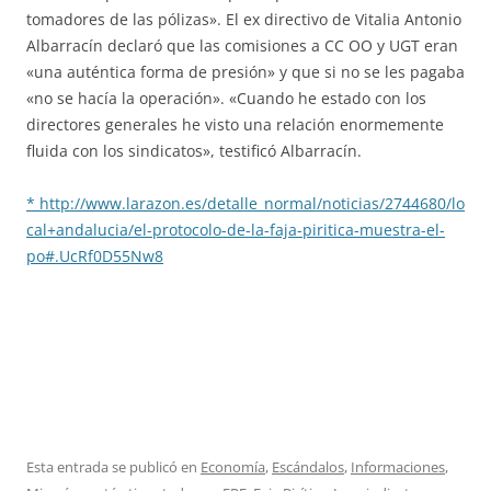
tomadores de las pólizas». El ex directivo de Vitalia Antonio
Albarracín declaró que las comisiones a CC OO y UGT eran
«una auténtica forma de presión» y que si no se les pagaba
«no se hacía la operación». «Cuando he estado con los
directores generales he visto una relación enormemente
fluida con los sindicatos», testificó Albarracín.
* http://www.larazon.es/detalle_normal/noticias/2744680/lo
cal+andalucia/el-protocolo-de-la-faja-piritica-muestra-el-
po#.UcRf0D55Nw8
Esta entrada se publicó en
Economía
,
Escándalos
,
Informaciones
,