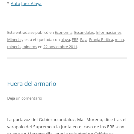
*
Auto Juez Alaya
Esta entrada se publicó en
Economía
,
Escándalos
,
Informaciones
,
Minería
y está etiquetada con
alaya
,
ERE
,
Faja
,
Franja Pirítica
,
mina
,
minería
,
mineros
en
22 noviembre 2011
.
Fuera del armario
Deja un comentario
La portavoz del Gobierno andaluz, Mar Moreno, dice tras el
varapalo del Supremo a la Junta en el caso de los ERE -con
origen en Mercasevilla- que la voluntad de Griñán es