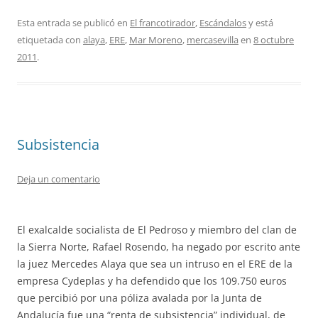
Esta entrada se publicó en
El francotirador
,
Escándalos
y está
etiquetada con
alaya
,
ERE
,
Mar Moreno
,
mercasevilla
en
8 octubre
2011
.
Subsistencia
Deja un comentario
El exalcalde socialista de El Pedroso y miembro del clan de
la Sierra Norte, Rafael Rosendo, ha negado por escrito ante
la juez Mercedes Alaya que sea un intruso en el ERE de la
empresa Cydeplas y ha defendido que los 109.750 euros
que percibió por una póliza avalada por la Junta de
Andalucía fue una “renta de subsistencia” individual, de