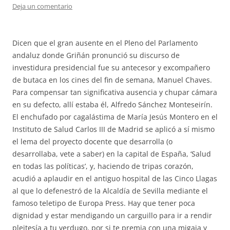
Deja un comentario
Dicen que el gran ausente en el Pleno del Parlamento
andaluz donde Griñán pronunció su discurso de
investidura presidencial fue su antecesor y excompañero
de butaca en los cines del fin de semana, Manuel Chaves.
Para compensar tan significativa ausencia y chupar cámara
en su defecto, allí estaba él, Alfredo Sánchez Monteseirín.
El enchufado por cagalástima de María Jesús Montero en el
Instituto de Salud Carlos III de Madrid se aplicó a sí mismo
el lema del proyecto docente que desarrolla (o
desarrollaba, vete a saber) en la capital de España, ‘Salud
en todas las políticas’, y, haciendo de tripas corazón,
acudió a aplaudir en el antiguo hospital de las Cinco Llagas
al que lo defenestró de la Alcaldía de Sevilla mediante el
famoso teletipo de Europa Press. Hay que tener poca
dignidad y estar mendigando un carguillo para ir a rendir
pleitesía a tu verdugo, por si te premia con una migaja y