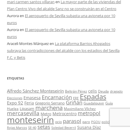
mari carmen santos villaran
en
La mayor parte de las viviendas del
Plan Centro Vivo del alcalde Sanz no se construirán en el Centro
Aurora
en
El aeropuerto de Sevilla subasta una avioneta por 10
euros
Aurora
en
El aeropuerto de Sevilla subasta una avioneta por 10
euros
Araceli Montes Márquez
en
La plataforma Barrios Ahogados
subraya las contradicciones del alcalde con los estadios del Sevilla
F.C. y Betis
ETIQUETAS
Alfredo Sánchez Monteseirín
celis
Beltrán Pérez
Deuda
dragado
Espadas
Encarnación
Emasesa
Elecciones
ERE
Griñán
Expo 92
Feria
Gregorio Serrano
Guadalquivir
Guía
marchena
Lipasam
Huelga
Maximiliano Vílchez
mercasevilla
metropol
Metrocentro
Metro
monteseirín
parasol
ocio
paro
PGOU
policía
setas
Susana Díaz
Rojas Marcos
SE-40
Soledad Becerril