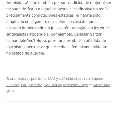
‘inquisidora’, sino también por su condición de mujer al ser
tachada de ‘fea’. En aquel contexto, el calificativo no tenía
precisamente connotaciones estéticas, ni habría sido
empleado en el género masculino en caso de que el
acosado hubiera sido un juez varón. ¿Imaginan a los viriles
sindicalistas atacando a, por ejemplo, Baltasar Garzón
llamándole ‘feo’? Hubo, pues, una exhibición añadida de
machismo, pero se ve que ese día el feminismo militante
no estaba de guardia.
Esta entrada se publicó en
ICAS
y está etiquetada con
Amparo
Rubiales
,
ERE
,
escrache
,
Insolidarias
,
Mercedes Alaya
en
14 octubre
2013
.