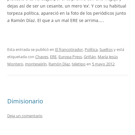
dejas así de ser un cesante, un mero ‘ex’. Y con su habitual
torpeza política, apareció en la foto de los periódicos junto
a Ramón Díaz. El que a un mal ERE se arrima…..
Esta entrada se publicó en
El francotirador
,
Política
,
Sueltos
y está
etiquetada con
Chaves
,
ERE
,
Europa Press
,
Griñán
,
María Jesús
Montero
,
monteseirín
,
Ramón Díaz
,
teletipo
en
5 mayo 2012
.
Dimisionario
Deja un comentario