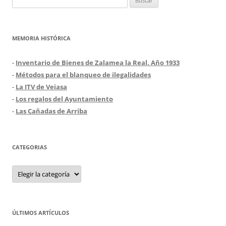
entradas
MEMORIA HISTÓRICA
-
Inventario de Bienes de Zalamea la Real. Año 1933
-
Métodos para el blanqueo de ilegalidades
-
La ITV de Veiasa
-
Los regalos del Ayuntamiento
-
Las Cañadas de Arriba
CATEGORIAS
Categorias
ÚLTIMOS ARTÍCULOS