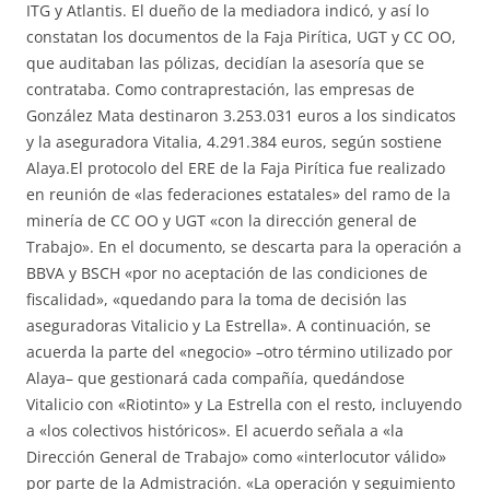
ITG y Atlantis. El dueño de la mediadora indicó, y así lo
constatan los documentos de la Faja Pirítica, UGT y CC OO,
que auditaban las pólizas, decidían la asesoría que se
contrataba. Como contraprestación, las empresas de
González Mata destinaron 3.253.031 euros a los sindicatos
y la aseguradora Vitalia, 4.291.384 euros, según sostiene
Alaya.El protocolo del ERE de la Faja Pirítica fue realizado
en reunión de «las federaciones estatales» del ramo de la
minería de CC OO y UGT «con la dirección general de
Trabajo». En el documento, se descarta para la operación a
BBVA y BSCH «por no aceptación de las condiciones de
fiscalidad», «quedando para la toma de decisión las
aseguradoras Vitalicio y La Estrella». A continuación, se
acuerda la parte del «negocio» –otro término utilizado por
Alaya– que gestionará cada compañía, quedándose
Vitalicio con «Riotinto» y La Estrella con el resto, incluyendo
a «los colectivos históricos». El acuerdo señala a «la
Dirección General de Trabajo» como «interlocutor válido»
por parte de la Admistración. «La operación y seguimiento