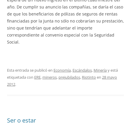
año. De cumplir su anuncio las compañías, se daría el caso
de que los beneficiarios de pólizas de seguros de rentas
financiadas por la Junta no sólo no cobrarían su prestación,
sino que tendrían que adelantar el importe
correspondiente al convenio especial con la Seguridad
Social.
Esta entrada se publicó en
Economía
,
Escándalos
,
Minería
y está
etiquetada con
ERE
,
mineros
,
prejubilados
,
Riotinto
en
28 mayo
2012
.
Ser o estar