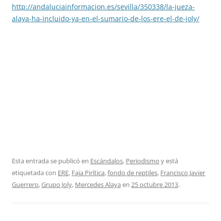
http://andaluciainformacion.es/sevilla/350338/la-jueza-
alaya-ha-incluido-ya-en-el-sumario-de-los-ere-el-de-joly/
Esta entrada se publicó en
Escándalos
,
Periodismo
y está
etiquetada con
ERE
,
Faja Pirítica
,
fondo de reptiles
,
Francisco Javier
Guerrero
,
Grupo Joly
,
Mercedes Alaya
en
25 octubre 2013
.