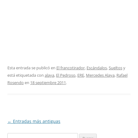
Esta entrada se publicó en
El francotirador
,
Escándalos
,
Sueltos
y
está etiquetada con
alaya
,
El Pedroso
,
ERE
,
Mercedes Alaya
,
Rafael
Rosendo
en
18 septiembre 2011
.
Navegación
←
Entradas más antiguas
de
Buscar: