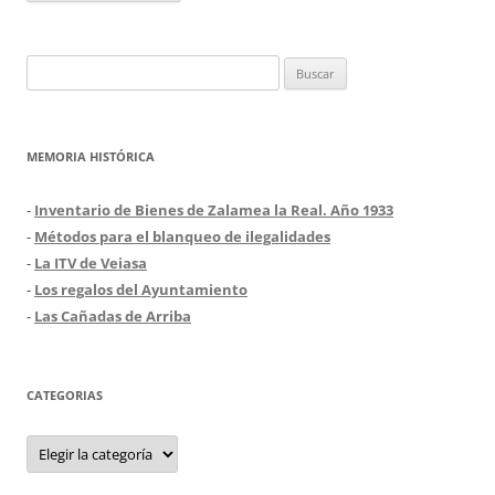
Buscar:
MEMORIA HISTÓRICA
-
Inventario de Bienes de Zalamea la Real. Año 1933
-
Métodos para el blanqueo de ilegalidades
-
La ITV de Veiasa
-
Los regalos del Ayuntamiento
-
Las Cañadas de Arriba
CATEGORIAS
Categorias