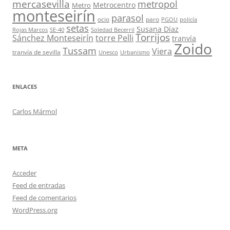
mercasevilla
metropol
Metrocentro
Metro
monteseirín
parasol
ocio
paro
PGOU
policía
setas
Susana Díaz
Rojas Marcos
SE-40
Soledad Becerril
Torrijos
Sánchez Monteseirín
torre Pelli
tranvía
Zoido
Tussam
Viera
tranvía de sevilla
Unesco
Urbanismo
ENLACES
Carlos Mármol
META
Acceder
Feed de entradas
Feed de comentarios
WordPress.org