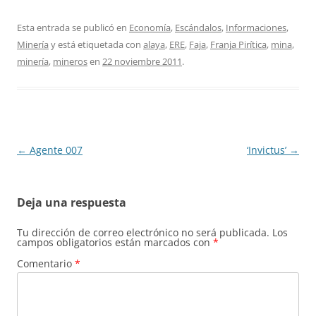
Esta entrada se publicó en
Economía
,
Escándalos
,
Informaciones
,
Minería
y está etiquetada con
alaya
,
ERE
,
Faja
,
Franja Pirítica
,
mina
,
minería
,
mineros
en
22 noviembre 2011
.
Navegación
←
Agente 007
‘Invictus’
→
de
entradas
Deja una respuesta
Tu dirección de correo electrónico no será publicada.
Los
campos obligatorios están marcados con
*
Comentario
*