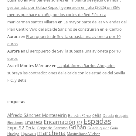
Eduardo
en
Mis paneles solares en la planta deTejeda de Tiétar,
gestionada por Ekiluz/Repsol, generaron en julio (2026) un 86%
menos que hace un año, por los cortes de Red Eléctrica
mari carmen santos villaran
en
La mayor parte de las viviendas del
Plan Centro Vivo del alcalde Sanz no se construirán en el Centro
Aurora
en
El aeropuerto de Sevilla subasta una avioneta por 10
euros
Aurora
en
El aeropuerto de Sevilla subasta una avioneta por 10
euros
Araceli Montes Márquez
en
La plataforma Barrios Ahogados
subraya las contradicciones del alcalde con los estadios del Sevilla
F.C. y Betis
ETIQUETAS
Alfredo Sánchez Monteseirín
celis
Beltrán Pérez
Deuda
dragado
Espadas
Encarnación
Emasesa
Elecciones
ERE
Griñán
Expo 92
Feria
Gregorio Serrano
Guadalquivir
Guía
marchena
Lipasam
Huelga
Maximiliano Vílchez