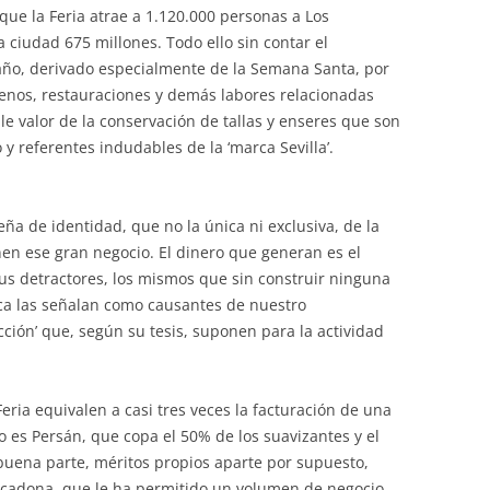
ue la Feria atrae a 1.120.000 personas a Los
ciudad 675 millones. Todo ello sin contar el
año, derivado especialmente de la Semana Santa, por
renos, restauraciones y demás labores relacionadas
le valor de la conservación de tallas y enseres que son
o y referentes indudables de la ‘marca Sevilla’.
ña de identidad, que no la única ni exclusiva, de la
nen ese gran negocio. El dinero que generan es el
us detractores, los mismos que sin construir ninguna
mica las señalan como causantes de nuestro
acción’ que, según su tesis, suponen para la actividad
eria equivalen a casi tres veces la facturación de una
o es Persán, que copa el 50% de los suavizantes y el
uena parte, méritos propios aparte por supuesto,
rcadona, que le ha permitido un volumen de negocio