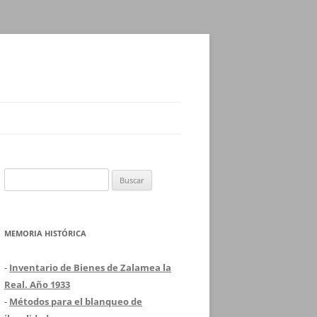
Buscar:
MEMORIA HISTÓRICA
-
Inventario de Bienes de Zalamea la
Real. Año 1933
-
Métodos para el blanqueo de