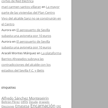
cortes de Red Eléctrica
mari carmen santos villaran
en
La mayor
parte de las viviendas del Plan Centro
Vivo del alcalde Sanz no se construirán en
el Centro
Aurora
en
El aeropuerto de Sevilla
subasta una avioneta por 10 euros
Aurora
en
El aeropuerto de Sevilla
subasta una avioneta por 10 euros
Araceli Montes Márquez
en
La plataforma
Barrios Ahogados subraya las
contradicciones del alcalde con los
estadios del Sevilla F.C. y Betis
ETIQUETAS
Alfredo Sánchez Monteseirín
celis
Beltrán Pérez
Deuda
dragado
Encarnación
Emasesa
Elecciones
ERE