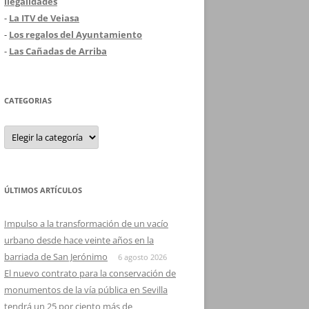
ilegalidades
-
La ITV de Veiasa
-
Los regalos del Ayuntamiento
-
Las Cañadas de Arriba
CATEGORIAS
Categorias
ÚLTIMOS ARTÍCULOS
Impulso a la transformación de un vacío
urbano desde hace veinte años en la
barriada de San Jerónimo
6 agosto 2026
El nuevo contrato para la conservación de
monumentos de la vía pública en Sevilla
tendrá un 25 por ciento más de