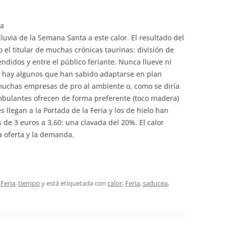
ca
a lluvia de la Semana Santa a este calor. El resultado del
el titular de muchas crónicas taurinas: división de
endidos y entre el público feriante. Nunca llueve ni
e hay algunos que han sabido adaptarse en plan
muchas empresas de pro al ambiente o, como se diría
bulantes ofrecen de forma preferente (toco madera)
 llegan a la Portada de la Feria y los de hielo han
s de 3 euros a 3,60: una clavada del 20%. El calor
la oferta y la demanda.
,
Feria
,
tiempo
y está etiquetada con
calor
,
Feria
,
saducea
,