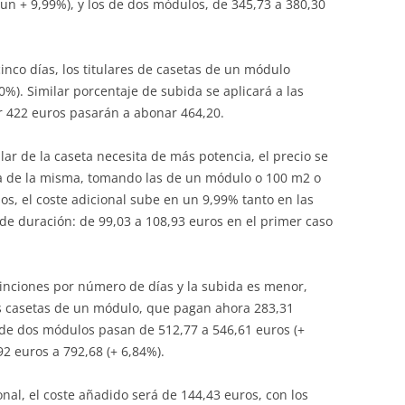
(un + 9,99%), y los de dos módulos, de 345,73 a 380,30
cinco días, los titulares de casetas de un módulo
%). Similar porcentaje de subida se aplicará a las
 422 euros pasarán a abonar 464,20.
ular de la caseta necesita de más potencia, el precio se
a de la misma, tomando las de un módulo o 100 m2 o
os, el coste adicional sube en un 9,99% tanto en las
de duración: de 99,03 a 108,93 euros en el primer caso
stinciones por número de días y la subida es menor,
s casetas de un módulo, que pagan ahora 283,31
 de dos módulos pasan de 512,77 a 546,61 euros (+
92 euros a 792,68 (+ 6,84%).
nal, el coste añadido será de 144,43 euros, con los