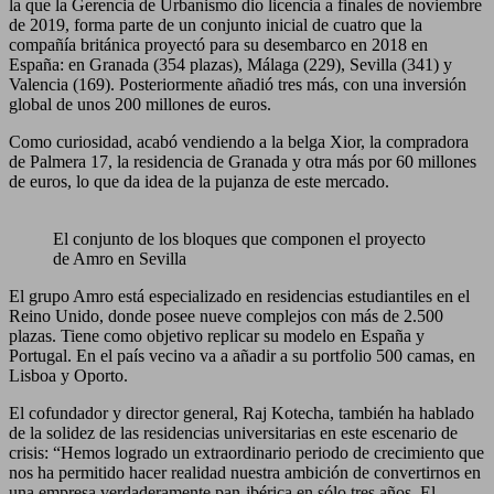
la que la Gerencia de Urbanismo dio licencia a finales de noviembre
de 2019, forma parte de un conjunto inicial de cuatro que la
compañía británica proyectó para su desembarco en 2018 en
España: en Granada (354 plazas), Málaga (229), Sevilla (341) y
Valencia (169). Posteriormente añadió tres más, con una inversión
global de unos 200 millones de euros.
Como curiosidad, acabó vendiendo a la belga Xior, la compradora
de Palmera 17, la residencia de Granada y otra más por 60 millones
de euros, lo que da idea de la pujanza de este mercado.
El conjunto de los bloques que componen el proyecto
de Amro en Sevilla
El grupo Amro está especializado en residencias estudiantiles en el
Reino Unido, donde posee nueve complejos con más de 2.500
plazas. Tiene como objetivo replicar su modelo en España y
Portugal. En el país vecino va a añadir a su portfolio 500 camas, en
Lisboa y Oporto.
El cofundador y director general, Raj Kotecha, también ha hablado
de la solidez de las residencias universitarias en este escenario de
crisis: “Hemos logrado un extraordinario periodo de crecimiento que
nos ha permitido hacer realidad nuestra ambición de convertirnos en
una empresa verdaderamente pan-ibérica en sólo tres años. El