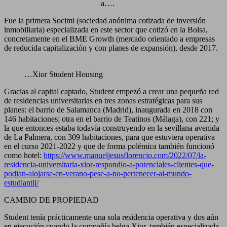
a….
Fue la primera Socimi (sociedad anónima cotizada de inversión
inmobiliaria) especializada en este sector que cotizó en la Bolsa,
concretamente en el BME Growth (mercado orientado a empresas
de reducida capitalización y con planes de expansión), desde 2017.
…Xior Student Housing
Gracias al capital captado, Student empezó a crear una pequeña red
de residencias universitarias en tres zonas estratégicas para sus
planes: el barrio de Salamanca (Madrid), inaugurada en 2018 con
146 habitaciones; otra en el barrio de Teatinos (Málaga), con 221; y
la que entonces estaba todavía construyendo en la sevillana avenida
de La Palmera, con 309 habitaciones, para que estuviera operativa
en el curso 2021-2022 y que de forma polémica también funcionó
como hotel:
https://www.manueljesusflorencio.com/2022/07/la-
residencia-universitaria-xior-respondio-a-potenciales-clientes-que-
podian-alojarse-en-verano-pese-a-no-pertenecer-al-mundo-
estudiantil/
CAMBIO DE PROPIEDAD
Student tenía prácticamente una sola residencia operativa y dos aún
en ejecución cuando la compañía belga Xior, también especializada