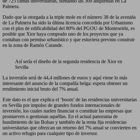
de 725 camas universitarias, sumando las 309 adquiridas en La
Palmera.
Dado que la otorgada a la triple mole en el número 38 de la avenida
de La Palmera ha sido la última licencia concedida por Urbanismo
con el plus de edificabilidad del 80% del PGOU de Monteseirín, es
posible que Xior haya comprado uno de los proyectos que ya
contaban con permiso urbanístico y que estuviera previsto construir
en la zona de Ramón Carande.
Así sería el diseño de la segunda residencia de Xior en
Sevilla
La inversión será de 44,4 millones de euros y aquí viene lo más
interesante del anuncio de la compañía belga: espera obtener un
rendimiento inicial bruto del 7% anual.
Este dato es el que explica el ‘boom’ de las residencias universitarias
en Sevilla por impulso de grandes fondos internacionales de
inversión, los cuales suelen financiar o constituir las empresas que
promueven o gestionan aquéllas. En el actual panorama de
hundimiento de las Bolsas y también de la renta fija residencias
universitarias que ofrezcan un retorno del 7% anual se convierten en
un activo refugio para cualquier tipo de inversor.