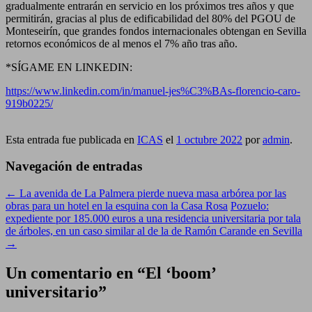
gradualmente entrarán en servicio en los próximos tres años y que
permitirán, gracias al plus de edificabilidad del 80% del PGOU de
Monteseirín, que grandes fondos internacionales obtengan en Sevilla
retornos económicos de al menos el 7% año tras año.
*SÍGAME EN LINKEDIN:
https://www.linkedin.com/in/manuel-jes%C3%BAs-florencio-caro-
919b0225/
Esta entrada fue publicada en
ICAS
el
1 octubre 2022
por
admin
.
Navegación de entradas
←
La avenida de La Palmera pierde nueva masa arbórea por las
obras para un hotel en la esquina con la Casa Rosa
Pozuelo:
expediente por 185.000 euros a una residencia universitaria por tala
de árboles, en un caso similar al de la de Ramón Carande en Sevilla
→
Un comentario en “
El ‘boom’
universitario
”