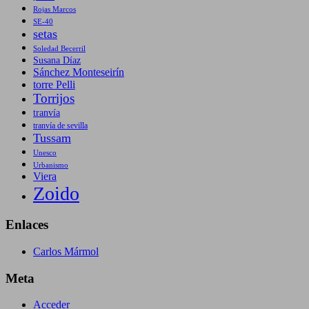
Rojas Marcos
SE-40
setas
Soledad Becerril
Susana Díaz
Sánchez Monteseirín
torre Pelli
Torrijos
tranvía
tranvía de sevilla
Tussam
Unesco
Urbanismo
Viera
Zoido
Enlaces
Carlos Mármol
Meta
Acceder