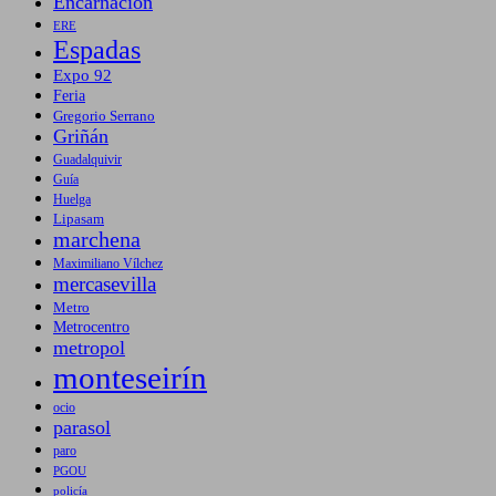
Encarnación
ERE
Espadas
Expo 92
Feria
Gregorio Serrano
Griñán
Guadalquivir
Guía
Huelga
Lipasam
marchena
Maximiliano Vílchez
mercasevilla
Metro
Metrocentro
metropol
monteseirín
ocio
parasol
paro
PGOU
policía