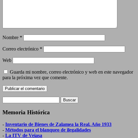
Nombre
*
Correo electrónico
*
Web
Guarda mi nombre, correo electrónico y web en este navegador
para la próxima vez que comente.
Buscar:
Memoria Histórica
-
Inventario de Bienes de Zalamea la Real. Año 1933
-
Métodos para el blanqueo de ilegalidades
-
La ITV de Veiasa