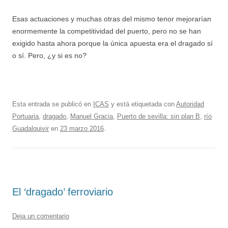
Esas actuaciones y muchas otras del mismo tenor mejorarían
enormemente la competitividad del puerto, pero no se han
exigido hasta ahora porque la única apuesta era el dragado sí
o sí. Pero, ¿y si es no?
Esta entrada se publicó en
ICAS
y está etiquetada con
Autoridad
Portuaria
,
dragado
,
Manuel Gracia
,
Puerto de sevilla: sin plan B
,
río
Guadalquivir
en
23 marzo 2016
.
El ‘dragado’ ferroviario
Deja un comentario