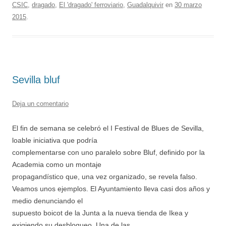
CSIC
,
dragado
,
El 'dragado' ferroviario
,
Guadalquivir
en
30 marzo
2015
.
Sevilla bluf
Deja un comentario
El fin de semana se celebró el I Festival de Blues de Sevilla,
loable iniciativa que podría
complementarse con uno paralelo sobre Bluf, definido por la
Academia como un montaje
propagandístico que, una vez organizado, se revela falso.
Veamos unos ejemplos. El Ayuntamiento lleva casi dos años y
medio denunciando el
supuesto boicot de la Junta a la nueva tienda de Ikea y
exigiendo su desbloqueo. Una de las