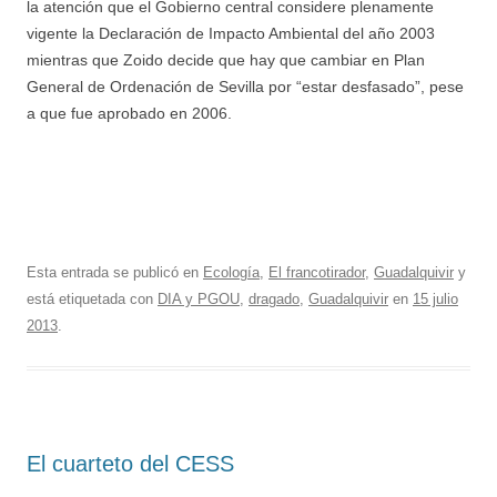
la atención que el Gobierno central considere plenamente
vigente la Declaración de Impacto Ambiental del año 2003
mientras que Zoido decide que hay que cambiar en Plan
General de Ordenación de Sevilla por “estar desfasado”, pese
a que fue aprobado en 2006.
Esta entrada se publicó en
Ecología
,
El francotirador
,
Guadalquivir
y
está etiquetada con
DIA y PGOU
,
dragado
,
Guadalquivir
en
15 julio
2013
.
El cuarteto del CESS