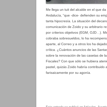
Me llega un tuit del alcalde en el que d
Andalucía, “que -dice- defienden su empl
tanta hipocresía. La situación del decano
comunicación de Zoido y su arbitrario rep
por criterios objetivos (EGM, OJD…). Mie
cobraba sobresueldos, lo ha recompensa
aparte, al Correo y a otros los ha dejad
crítica. ¿Cuántos anuncios de las Sant
sobre la renovación de las casetas de la
Fiscales? Con que sólo se hubiera ateni
pastel, quizás Zoido habría contribuido 
farisaicamente por su agonía.
Esta entrada se publicó en
Artículos
,
Ayunt