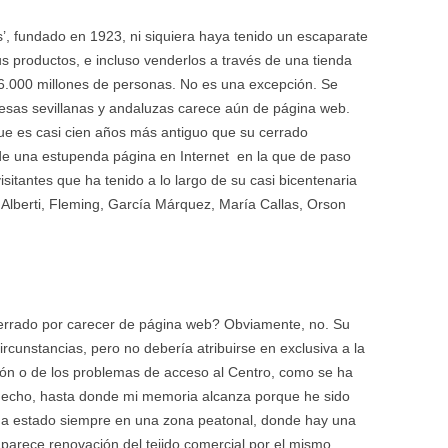
s’, fundado en 1923, ni siquiera haya tenido un escaparate
s productos, e incluso venderlos a través de una tienda
 6.000 millones de personas. No es una excepción. Se
esas sevillanas y andaluzas carece aún de página web.
 que es casi cien años más antiguo que su cerrado
de una estupenda página en Internet en la que de paso
visitantes que ha tenido a lo largo de su casi bicentenaria
í, Alberti, Fleming, García Márquez, María Callas, Orson
cerrado por carecer de página web? Obviamente, no. Su
rcunstancias, pero no debería atribuirse en exclusiva a la
ión o de los problemas de acceso al Centro, como se ha
hecho, hasta donde mi memoria alcanza porque he sido
’ ha estado siempre en una zona peatonal, donde hay una
 parece renovación del tejido comercial por el mismo