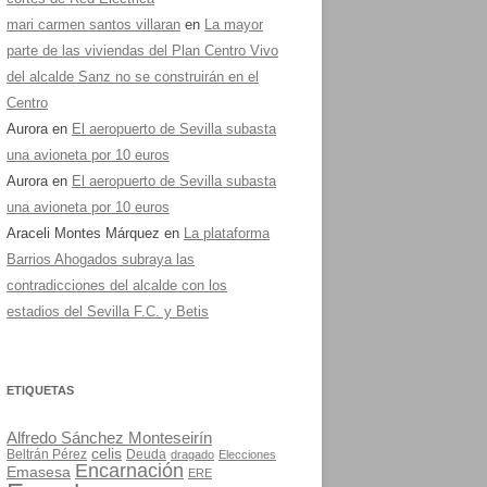
mari carmen santos villaran
en
La mayor
parte de las viviendas del Plan Centro Vivo
del alcalde Sanz no se construirán en el
Centro
Aurora
en
El aeropuerto de Sevilla subasta
una avioneta por 10 euros
Aurora
en
El aeropuerto de Sevilla subasta
una avioneta por 10 euros
Araceli Montes Márquez
en
La plataforma
Barrios Ahogados subraya las
contradicciones del alcalde con los
estadios del Sevilla F.C. y Betis
ETIQUETAS
Alfredo Sánchez Monteseirín
celis
Beltrán Pérez
Deuda
dragado
Elecciones
Encarnación
Emasesa
ERE