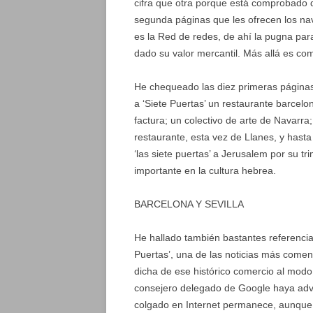
cifra que otra porque está comprobado q
segunda páginas que les ofrecen los na
es la Red de redes, de ahí la pugna pa
dado su valor mercantil. Más allá es com
He chequeado las diez primeras páginas 
a ‘Siete Puertas’ un restaurante barcel
factura; un colectivo de arte de Navarra
restaurante, esta vez de Llanes, y hast
‘las siete puertas’ a Jerusalem por su tr
importante en la cultura hebrea.
BARCELONA Y SEVILLA
He hallado también bastantes referencias
Puertas’, una de las noticias más come
dicha de ese histórico comercio al modo 
consejero delegado de Google haya adv
colgado en Internet permanece, aunque 