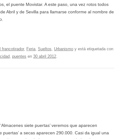
s, el puente Movistar. A este paso, una vez rotos todos
r de Abril y de Sevilla para llamarse conforme al nombre de
o.
l francotirador
,
Feria
,
Sueltos
,
Urbanismo
y está etiquetada con
icidad
,
puentes
en
30 abril 2012
.
s ‘Almacenes siete puertas’ veremos que aparecen
te puertas’ a secas aparecen 290.000. Casi da igual una