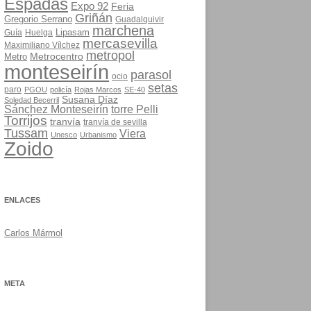
Espadas
Expo 92
Feria
Griñán
Gregorio Serrano
Guadalquivir
marchena
Lipasam
Guía
Huelga
mercasevilla
Maximiliano Vílchez
metropol
Metrocentro
Metro
monteseirín
parasol
ocio
setas
paro
PGOU
policía
Rojas Marcos
SE-40
Susana Díaz
Soledad Becerril
Sánchez Monteseirín
torre Pelli
Torrijos
tranvía
tranvía de sevilla
Tussam
Viera
Unesco
Urbanismo
Zoido
ENLACES
Carlos Mármol
META