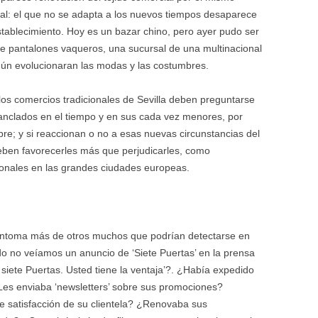
ural: el que no se adapta a los nuevos tiempos desaparece
establecimiento. Hoy es un bazar chino, pero ayer pudo ser
 de pantalones vaqueros, una sucursal de una multinacional
gún evolucionaran las modas y las costumbres.
os comercios tradicionales de Sevilla deben preguntarse
 anclados en el tiempo y en sus cada vez menores, por
mpre; y si reaccionan o no a esas nuevas circunstancias del
deben favorecerles más que perjudicarles, como
tonales en las grandes ciudades europeas.
síntoma más de otros muchos que podrían detectarse en
 no veíamos un anuncio de ‘Siete Puertas’ en la prensa
e, siete Puertas. Usted tiene la ventaja’?. ¿Había expedido
 ¿Les enviaba ‘newsletters’ sobre sus promociones?
 satisfacción de su clientela? ¿Renovaba sus