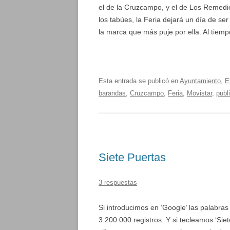
el de la Cruzcampo, y el de Los Remedio
los tabúes, la Feria dejará un día de se
la marca que más puje por ella. Al tiemp
Esta entrada se publicó en
Ayuntamiento
,
E
barandas
,
Cruzcampo
,
Feria
,
Movistar
,
publ
Siete Puertas
3 respuestas
Si introducimos en ‘Google’ las palabra
3.200.000 registros. Y si tecleamos ‘Sie