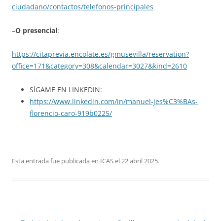
ciudadano/contactos/telefonos-principales
–
O presencial
:
https://citaprevia.encolate.es/gmusevilla/reservation?
office=171&category=308&calendar=3027&kind=2610
SÍGAME EN LINKEDIN:
https://www.linkedin.com/in/manuel-jes%C3%BAs-
florencio-caro-919b0225/
Esta entrada fue publicada en
ICAS
el
22 abril 2025
.