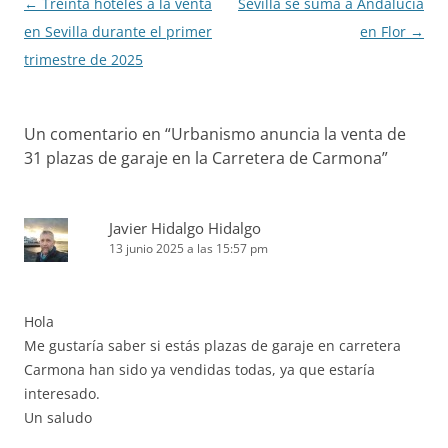
Navegación
←
Treinta hoteles a la venta
Sevilla se suma a Andalucía
de
en Sevilla durante el primer
en Flor
→
entradas
trimestre de 2025
Un comentario en “
Urbanismo anuncia la venta de
31 plazas de garaje en la Carretera de Carmona
”
Javier Hidalgo Hidalgo
13 junio 2025 a las 15:57 pm
Hola
Me gustaría saber si estás plazas de garaje en carretera
Carmona han sido ya vendidas todas, ya que estaría
interesado.
Un saludo