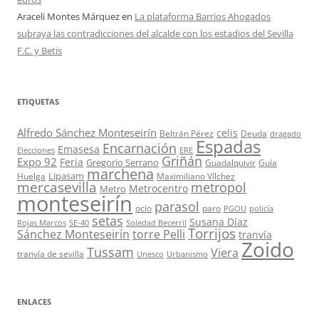
Araceli Montes Márquez
en
La plataforma Barrios Ahogados
subraya las contradicciones del alcalde con los estadios del Sevilla
F.C. y Betis
ETIQUETAS
Alfredo Sánchez Monteseirín
celis
Beltrán Pérez
Deuda
dragado
Espadas
Encarnación
Emasesa
Elecciones
ERE
Griñán
Expo 92
Feria
Gregorio Serrano
Guadalquivir
Guía
marchena
Lipasam
Huelga
Maximiliano Vílchez
mercasevilla
metropol
Metrocentro
Metro
monteseirín
parasol
ocio
paro
PGOU
policía
setas
Susana Díaz
Rojas Marcos
SE-40
Soledad Becerril
Torrijos
Sánchez Monteseirín
torre Pelli
tranvía
Zoido
Tussam
Viera
tranvía de sevilla
Unesco
Urbanismo
ENLACES