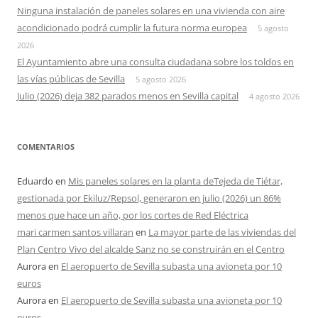
Ninguna instalación de paneles solares en una vivienda con aire
acondicionado podrá cumplir la futura norma europea
5 agosto
2026
El Ayuntamiento abre una consulta ciudadana sobre los toldos en
las vías públicas de Sevilla
5 agosto 2026
Julio (2026) deja 382 parados menos en Sevilla capital
4 agosto 2026
COMENTARIOS
Eduardo
en
Mis paneles solares en la planta deTejeda de Tiétar,
gestionada por Ekiluz/Repsol, generaron en julio (2026) un 86%
menos que hace un año, por los cortes de Red Eléctrica
mari carmen santos villaran
en
La mayor parte de las viviendas del
Plan Centro Vivo del alcalde Sanz no se construirán en el Centro
Aurora
en
El aeropuerto de Sevilla subasta una avioneta por 10
euros
Aurora
en
El aeropuerto de Sevilla subasta una avioneta por 10
euros