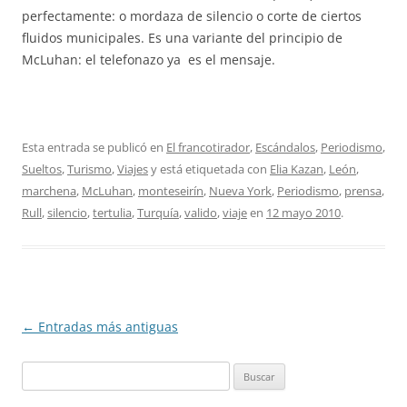
perfectamente: o mordaza de silencio o corte de ciertos
fluidos municipales. Es una variante del principio de
McLuhan: el telefonazo ya es el mensaje.
Esta entrada se publicó en
El francotirador
,
Escándalos
,
Periodismo
,
Sueltos
,
Turismo
,
Viajes
y está etiquetada con
Elia Kazan
,
León
,
marchena
,
McLuhan
,
monteseirín
,
Nueva York
,
Periodismo
,
prensa
,
Rull
,
silencio
,
tertulia
,
Turquía
,
valido
,
viaje
en
12 mayo 2010
.
Navegación
←
Entradas más antiguas
de
Buscar:
entradas