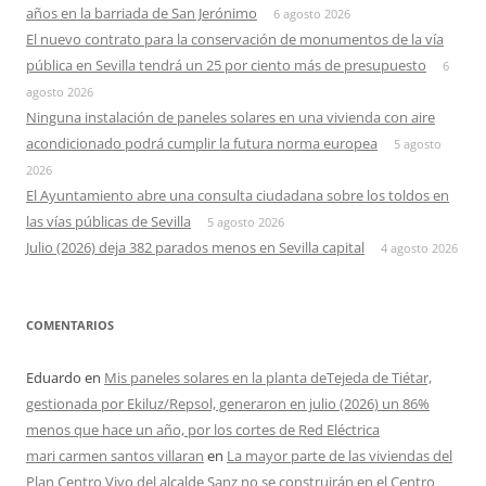
años en la barriada de San Jerónimo
6 agosto 2026
El nuevo contrato para la conservación de monumentos de la vía
pública en Sevilla tendrá un 25 por ciento más de presupuesto
6
agosto 2026
Ninguna instalación de paneles solares en una vivienda con aire
acondicionado podrá cumplir la futura norma europea
5 agosto
2026
El Ayuntamiento abre una consulta ciudadana sobre los toldos en
las vías públicas de Sevilla
5 agosto 2026
Julio (2026) deja 382 parados menos en Sevilla capital
4 agosto 2026
COMENTARIOS
Eduardo
en
Mis paneles solares en la planta deTejeda de Tiétar,
gestionada por Ekiluz/Repsol, generaron en julio (2026) un 86%
menos que hace un año, por los cortes de Red Eléctrica
mari carmen santos villaran
en
La mayor parte de las viviendas del
Plan Centro Vivo del alcalde Sanz no se construirán en el Centro