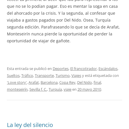
que no se lo podían pagar. Eso es mentar la soga en casa
del ahorcado por la crisis. Y la segunda, al confesar que
viajaba a gastos pagados por Del Nido. Osea, Turquía
segunda edición. Parafraseando lo que se decía de Arafat,
Monteseirín nunca pierde la oportunidad de perder la
oportunidad de viajar de gañote.
Esta entrada se publicó en
Deportes
,
El francotirador
,
Escándalos
,
Sueltos
,
Tráfico
,
Transporte
,
Turismo
,
Viajes
y está etiquetada con
'Love story'
,
Arafat
,
Barcelona
,
Copa Rey
,
Del Nido
,
final
,
monteseirín
,
Sevilla f. C.
,
Turquía
,
viaje
en
20 mayo 2010
.
La ley del silencio