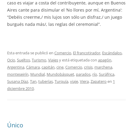
caso es viajar a costa del contribuyente, aunque en Buenos
Aires cante para disimular el ‘No llores por mí, Argentina’:
“Debéis creerme,/ mis lujos son sólo un disfraz,/ un juego
burgués nada más/, las reglas del ceremonial”.
Esta entrada se publicó en
Comercio
,
El francotirador
,
Escándalos
,
Ocio
,
Sueltos
,
Turismo
,
Viajes
y está etiquetada con
apagón
,
Argentina
,
Cámara
,
capitán
,
cine
,
Comercio
,
crisis
,
marchena
,
monteseirín
,
Mundial
,
Mundobásquet
,
parados
,
río
,
Suráfrica
,
Susana Díaz
,
Tan
,
tuberías
,
Turquía
,
viaje
,
Viera
,
Zapatero
en
1
diciembre 2010
.
Único