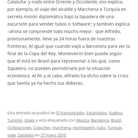
Cataluña y nodo entre Oriente y Occidente, eso explica,
por ejemplo, el viaje del alcalde y Marchena a Turquía en
secreta misión diplomática bajo la tapadera de una
excursión para vender tubos o ‘software’; y también explica
–ahora se comprende todo mucho mejor- que Alfredo,
previsoramente, lleve ya 24 horas fuera de nuestras
fronteras. Al igual que cuando viajó a Barcelona para ver la
final de la Copa del Rey, Monteseirín bien puede argüir
que él está en Brasil para representar a los que, como
Zapatero, no pueden permitírselo por la situación
económica. Al fin y al cabo, Alfredo ha dicho sobre la crisis
que Sevilla ya ha hecho sus deberes.
Esta entrada se publicó en
El francotirador
,
Escándalos
,
Sueltos
,
Turismo
,
Viajes
y está etiquetada con
Alianza
,
Barcelona
,
Brasil
,
Civilizaciones
,
Copa Rey
,
marchena
,
monteseirín
,
tubo
,
Turquía
,
viaje
,
Zapatero
en
27 mayo 2010
.