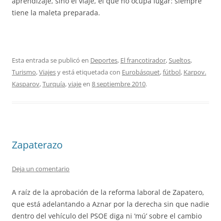
aprendizaje, sino el viaje, el que no ocupa lugar: siempre
tiene la maleta preparada.
Esta entrada se publicó en
Deportes
,
El francotirador
,
Sueltos
,
Turismo
,
Viajes
y está etiquetada con
Eurobásquet
,
fútbol
,
Karpov.
Kasparov
,
Turquía
,
viaje
en
8 septiembre 2010
.
Zapaterazo
Deja un comentario
A raíz de la aprobación de la reforma laboral de Zapatero,
que está adelantando a Aznar por la derecha sin que nadie
dentro del vehículo del PSOE diga ni ‘mú’ sobre el cambio