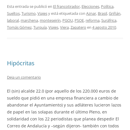
Esta entrada se publicó en
El francotirador
,
Elecciones
,
Política
,
Sueltos
,
Turismo
,
Viajes
y está etiquetada con
Aznar
,
Brasil
,
Griñán
,
laboral
,
marchena
,
monteseirín
,
PGOU
,
PSOE
,
reforma
,
Suráfrica
,
Tomás Gómez
,
Turquía
,
Viajes
,
Viera
,
Zapatero
en
4 agosto 2010
.
Hipócritas
Deja un comentario
El (sin) alcalde 22.0 (por aquello de los 220.000 euros de
sueldo que pidió en una empresa financiera a cambio de
abandonar el Ayuntamiento) y sus adláteres lucieron lazos
de papel en las solapas durante el último Pleno, en
solidaridad con los 22 periodistas que planea despedir El
Correo de Andalucía y –según dijeron- también con todos