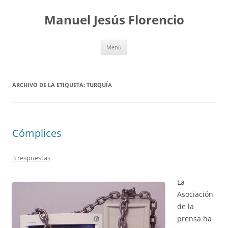
Saltar
al
Manuel Jesús Florencio
contenido
Menú
ARCHIVO DE LA ETIQUETA:
TURQUÍA
Cómplices
3 respuestas
La
Asociación
de la
prensa ha