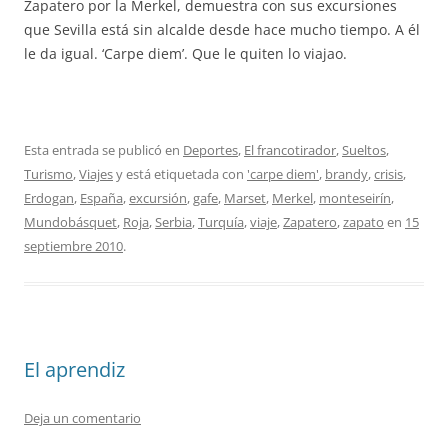
Zapatero por la Merkel, demuestra con sus excursiones
que Sevilla está sin alcalde desde hace mucho tiempo. A él
le da igual. ‘Carpe diem’. Que le quiten lo viajao.
Esta entrada se publicó en
Deportes
,
El francotirador
,
Sueltos
,
Turismo
,
Viajes
y está etiquetada con
'carpe diem'
,
brandy
,
crisis
,
Erdogan
,
España
,
excursión
,
gafe
,
Marset
,
Merkel
,
monteseirín
,
Mundobásquet
,
Roja
,
Serbia
,
Turquía
,
viaje
,
Zapatero
,
zapato
en
15
septiembre 2010
.
El aprendiz
Deja un comentario