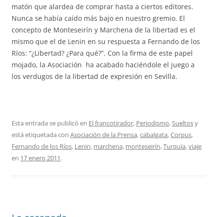
matón que alardea de comprar hasta a ciertos editores.
Nunca se había caído más bajo en nuestro gremio. El
concepto de Monteseirín y Marchena de la libertad es el
mismo que el de Lenin en su respuesta a Fernando de los
Ríos: “¿Libertad? ¿Para qué?”. Con la firma de este papel
mojado, la Asociación ha acabado haciéndole el juego a
los verdugos de la libertad de expresión en Sevilla.
Esta entrada se publicó en
El francotirador
,
Periodismo
,
Sueltos
y
está etiquetada con
Asociación de la Prensa
,
cabalgata
,
Corpus
,
Fernando de los Ríos
,
Lenin
,
marchena
,
monteseirín
,
Turquía
,
viaje
en
17 enero 2011
.