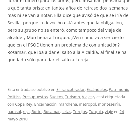
librar el dinero para las obras, pero Rosamar pensaría que
a qué tanta prisa: en tantos años de retraso dos semanas
más ni se van a notar. Ella dice que avisó de que se iría de
Sevilla, porque la devoción está antes que la obligación,
pero su grupo no se enteró, como tampoco del viaje del
alcalde y Marchena a Turquía. ¿Ven como va a ser cierto
que en el PSOE tienen un problema de comunicación?
Rosamar, que iba a dar el salto a la Alcaldía, al final se ha
quedado sólo para dar el salto a la reja.
Esta entrada se publicó en
El francotirador
,
Escándalos
,
Patrimonio
,
Política
,
Presupuestos
,
Sueltos
,
Turismo
,
Viajes
y está etiquetada
con
Copa Rey
,
Encarnación
,
marchena
,
metropol
,
monteseirín
,
parasol
,
reja
,
Rocío
,
Rosamar
,
setas
,
Torrijos
,
Turquía
,
viaje
en
24
mayo 2010
.