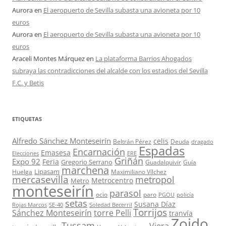
Aurora
en
El aeropuerto de Sevilla subasta una avioneta por 10
euros
Aurora
en
El aeropuerto de Sevilla subasta una avioneta por 10
euros
Araceli Montes Márquez
en
La plataforma Barrios Ahogados
subraya las contradicciones del alcalde con los estadios del Sevilla
F.C. y Betis
ETIQUETAS
Alfredo Sánchez Monteseirín
celis
Beltrán Pérez
Deuda
dragado
Espadas
Encarnación
Emasesa
Elecciones
ERE
Griñán
Expo 92
Feria
Gregorio Serrano
Guadalquivir
Guía
marchena
Lipasam
Huelga
Maximiliano Vílchez
mercasevilla
metropol
Metrocentro
Metro
monteseirín
parasol
ocio
paro
PGOU
policía
setas
Susana Díaz
Rojas Marcos
SE-40
Soledad Becerril
Torrijos
Sánchez Monteseirín
torre Pelli
tranvía
Zoido
Tussam