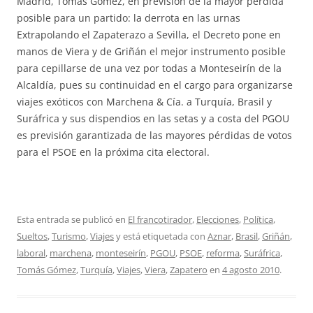
Madrid, Tomás Gómez, en previsión de la mayor pérdida
posible para un partido: la derrota en las urnas
Extrapolando el Zapaterazo a Sevilla, el Decreto pone en
manos de Viera y de Griñán el mejor instrumento posible
para cepillarse de una vez por todas a Monteseirín de la
Alcaldía, pues su continuidad en el cargo para organizarse
viajes exóticos con Marchena & Cía. a Turquía, Brasil y
Suráfrica y sus dispendios en las setas y a costa del PGOU
es previsión garantizada de las mayores pérdidas de votos
para el PSOE en la próxima cita electoral.
Esta entrada se publicó en
El francotirador
,
Elecciones
,
Política
,
Sueltos
,
Turismo
,
Viajes
y está etiquetada con
Aznar
,
Brasil
,
Griñán
,
laboral
,
marchena
,
monteseirín
,
PGOU
,
PSOE
,
reforma
,
Suráfrica
,
Tomás Gómez
,
Turquía
,
Viajes
,
Viera
,
Zapatero
en
4 agosto 2010
.