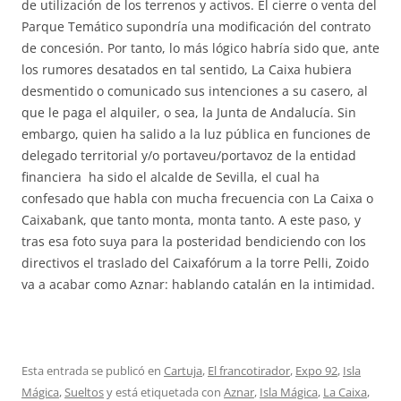
de utilización de los terrenos y activos. El cierre o venta del
Parque Temático supondría una modificación del contrato
de concesión. Por tanto, lo más lógico habría sido que, ante
los rumores desatados en tal sentido, La Caixa hubiera
desmentido o comunicado sus intenciones a su casero, al
que le paga el alquiler, o sea, la Junta de Andalucía. Sin
embargo, quien ha salido a la luz pública en funciones de
delegado territorial y/o portaveu/portavoz de la entidad
financiera ha sido el alcalde de Sevilla, el cual ha
confesado que habla con mucha frecuencia con La Caixa o
Caixabank, que tanto monta, monta tanto. A este paso, y
tras esa foto suya para la posteridad bendiciendo con los
directivos el traslado del Caixafórum a la torre Pelli, Zoido
va a acabar como Aznar: hablando catalán en la intimidad.
Esta entrada se publicó en
Cartuja
,
El francotirador
,
Expo 92
,
Isla
Mágica
,
Sueltos
y está etiquetada con
Aznar
,
Isla Mágica
,
La Caixa
,