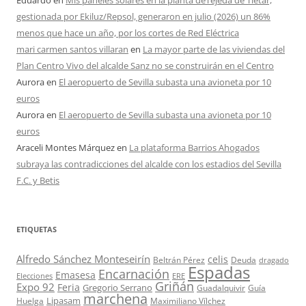
Eduardo
en
Mis paneles solares en la planta deTejeda de Tiétar,
gestionada por Ekiluz/Repsol, generaron en julio (2026) un 86%
menos que hace un año, por los cortes de Red Eléctrica
mari carmen santos villaran
en
La mayor parte de las viviendas del
Plan Centro Vivo del alcalde Sanz no se construirán en el Centro
Aurora
en
El aeropuerto de Sevilla subasta una avioneta por 10
euros
Aurora
en
El aeropuerto de Sevilla subasta una avioneta por 10
euros
Araceli Montes Márquez
en
La plataforma Barrios Ahogados
subraya las contradicciones del alcalde con los estadios del Sevilla
F.C. y Betis
ETIQUETAS
Alfredo Sánchez Monteseirín
celis
Beltrán Pérez
Deuda
dragado
Espadas
Encarnación
Emasesa
Elecciones
ERE
Griñán
Expo 92
Feria
Gregorio Serrano
Guadalquivir
Guía
marchena
Lipasam
Huelga
Maximiliano Vílchez