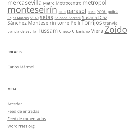
mercasevilla
metropol
Metrocentro
Metro
monteseirín
parasol
ocio
paro
PGOU
policía
setas
Susana Díaz
Rojas Marcos
SE-40
Soledad Becerril
Torrijos
Sánchez Monteseirín
torre Pelli
tranvía
Zoido
Tussam
Viera
tranvía de sevilla
Unesco
Urbanismo
ENLACES
Carlos Mármol
META
Acceder
Feed de entradas
Feed de comentarios
WordPress.org