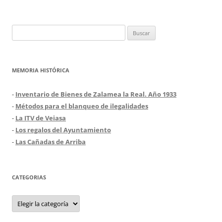
Buscar:
MEMORIA HISTÓRICA
-
Inventario de Bienes de Zalamea la Real. Año 1933
-
Métodos para el blanqueo de ilegalidades
-
La ITV de Veiasa
-
Los regalos del Ayuntamiento
-
Las Cañadas de Arriba
CATEGORIAS
Categorias