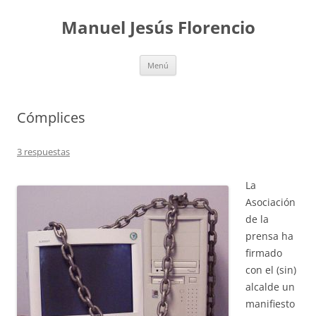
Saltar
al
Manuel Jesús Florencio
contenido
Menú
Cómplices
3 respuestas
La
Asociación
de la
prensa ha
firmado
con el (sin)
alcalde un
manifiesto