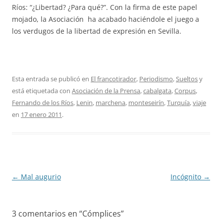
Ríos: “¿Libertad? ¿Para qué?”. Con la firma de este papel
mojado, la Asociación ha acabado haciéndole el juego a
los verdugos de la libertad de expresión en Sevilla.
Esta entrada se publicó en
El francotirador
,
Periodismo
,
Sueltos
y
está etiquetada con
Asociación de la Prensa
,
cabalgata
,
Corpus
,
Fernando de los Ríos
,
Lenin
,
marchena
,
monteseirín
,
Turquía
,
viaje
en
17 enero 2011
.
Navegación
←
Mal augurio
Incógnito
→
de
entradas
3 comentarios en “
Cómplices
”