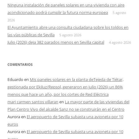
Ninguna instalación de paneles solares en una vivienda con aire
acondicionado podrá cumplir la futura norma europea
5 agosto
2026
El Ayuntamiento abre una consulta ciudadana sobre los toldos en
las vías públicas de Sevilla
5 agosto 2026
Julio (2026) deja 382 parados menos en Sevilla capital
4 agosto 2026
COMENTARIOS
Eduardo
en
Mis paneles solares en la planta deTejeda de Tiétar,
gestionada por Ekiluz/Repsol, generaron en julio (2026) un 86%
menos que hace un año, por los cortes de Red Eléctrica
mari carmen santos villaran
en
La mayor parte de las viviendas del
Plan Centro Vivo del alcalde Sanz no se construirán en el Centro
Aurora
en
El aeropuerto de Sevilla subasta una avioneta por 10
euros
Aurora
en
El aeropuerto de Sevilla subasta una avioneta por 10