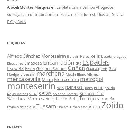
euros
Araceli Montes Márquez
en
La plataforma Barrios Ahogados
subraya las contradicciones del alcalde con los estadios del Sevilla
F.C. y Betis
ETIQUETAS
Alfredo Sánchez Monteseirín
celis
Beltrán Pérez
Deuda
dragado
Espadas
Encarnación
Emasesa
Elecciones
ERE
Griñán
Expo 92
Feria
Gregorio Serrano
Guadalquivir
Guía
marchena
Lipasam
Huelga
Maximiliano Vílchez
mercasevilla
metropol
Metrocentro
Metro
monteseirín
parasol
ocio
paro
PGOU
policía
setas
Susana Díaz
Rojas Marcos
SE-40
Soledad Becerril
Torrijos
Sánchez Monteseirín
torre Pelli
tranvía
Zoido
Tussam
Viera
tranvía de sevilla
Unesco
Urbanismo
ENLACES