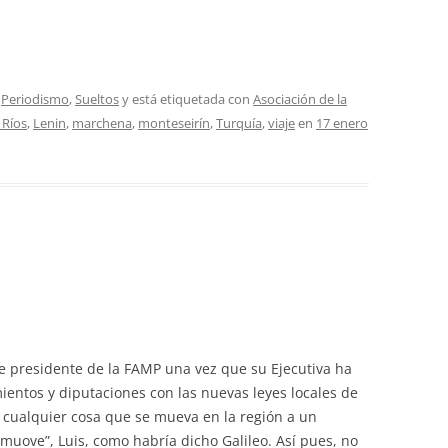
,
Periodismo
,
Sueltos
y está etiquetada con
Asociación de la
 Ríos
,
Lenin
,
marchena
,
monteseirín
,
Turquía
,
viaje
en
17 enero
e presidente de la FAMP una vez que su Ejecutiva ha
mientos y diputaciones con las nuevas leyes locales de
a cualquier cosa que se mueva en la región a un
 muove”, Luis, como habría dicho Galileo. Así pues, no