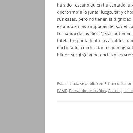
ha sido Toscano quien ha cantado la ga
dijeron ‘no’ a la Junta; luego, ‘sí’; y a
sus casas, pero no tienen la dignidad
estando en las antípodas del soviético
Fernando de los Ríos: “¿Más autonomía
tutelados por la Junta los alcaldes h
enchufado a dedo a tantos paniaguado
blinde sus (in)competencias y les vuel
Esta entrada se publicó en
El francotirador
FAMP
,
Fernando de los Ríos
,
Galileo
,
gallina