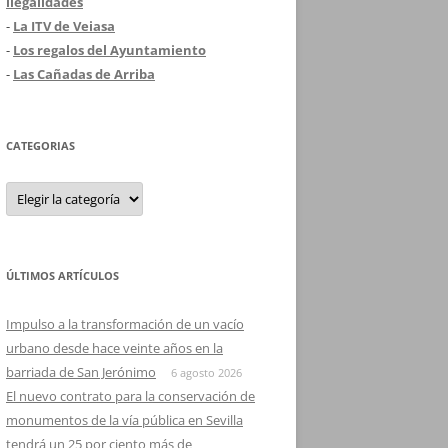
ilegalidades
-
La ITV de Veiasa
-
Los regalos del Ayuntamiento
-
Las Cañadas de Arriba
CATEGORIAS
Categorias
ÚLTIMOS ARTÍCULOS
Impulso a la transformación de un vacío
urbano desde hace veinte años en la
barriada de San Jerónimo
6 agosto 2026
El nuevo contrato para la conservación de
monumentos de la vía pública en Sevilla
tendrá un 25 por ciento más de