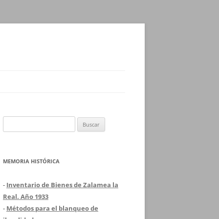
Buscar:
MEMORIA HISTÓRICA
-
Inventario de Bienes de Zalamea la
Real. Año 1933
-
Métodos para el blanqueo de