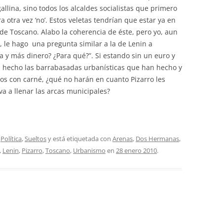
llina, sino todos los alcaldes socialistas que primero
hora otra vez ‘no’. Estos veletas tendrían que estar ya en
 de Toscano. Alabo la coherencia de éste, pero yo, aun
, le hago una pregunta similar a la de Lenin a
 y más dinero? ¿Para qué?”. Si estando sin un euro y
an hecho las barrabasadas urbanísticas que han hecho y
s con carné, ¿qué no harán en cuanto Pizarro les
va a llenar las arcas municipales?
,
Política
,
Sueltos
y está etiquetada con
Arenas
,
Dos Hermanas
,
,
Lenin
,
Pizarro
,
Toscano
,
Urbanismo
en
28 enero 2010
.