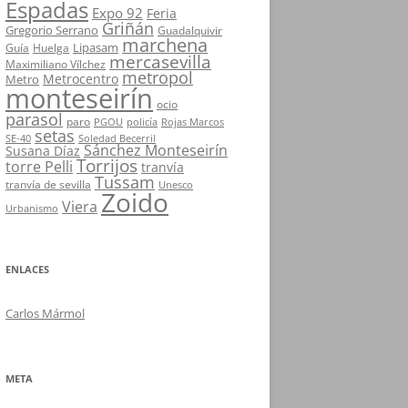
Espadas
Expo 92
Feria
Griñán
Gregorio Serrano
Guadalquivir
marchena
Lipasam
Guía
Huelga
mercasevilla
Maximiliano Vílchez
metropol
Metrocentro
Metro
monteseirín
ocio
parasol
paro
PGOU
policía
Rojas Marcos
setas
SE-40
Soledad Becerril
Sánchez Monteseirín
Susana Díaz
Torrijos
torre Pelli
tranvía
Tussam
tranvía de sevilla
Unesco
Zoido
Viera
Urbanismo
ENLACES
Carlos Mármol
META