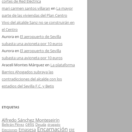
cortes de Red Eléctrica
mari carmen santos villaran
en
La mayor
parte de las viviendas del Plan Centro
Vivo del alcalde Sanz no se construirán en
el Centro
Aurora
en
El aeropuerto de Sevilla
subasta una avioneta por 10 euros
Aurora
en
El aeropuerto de Sevilla
subasta una avioneta por 10 euros
Araceli Montes Márquez
en
La plataforma
Barrios Ahogados subraya las
contradicciones del alcalde con los
estadios del Sevilla F.C. y Betis
ETIQUETAS
Alfredo Sánchez Monteseirín
celis
Beltrán Pérez
Deuda
dragado
Encarnación
Emasesa
Elecciones
ERE