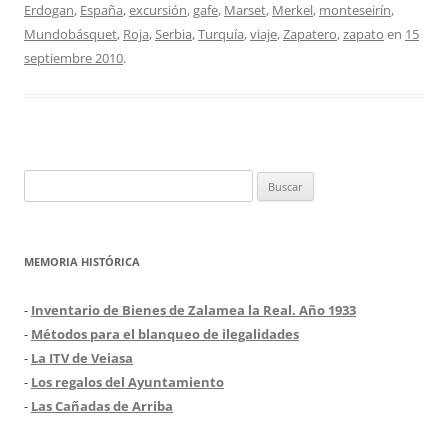
Erdogan
,
España
,
excursión
,
gafe
,
Marset
,
Merkel
,
monteseirín
,
Mundobásquet
,
Roja
,
Serbia
,
Turquía
,
viaje
,
Zapatero
,
zapato
en
15
septiembre 2010
.
Buscar:
MEMORIA HISTÓRICA
-
Inventario de Bienes de Zalamea la Real. Año 1933
-
Métodos para el blanqueo de ilegalidades
-
La ITV de Veiasa
-
Los regalos del Ayuntamiento
-
Las Cañadas de Arriba