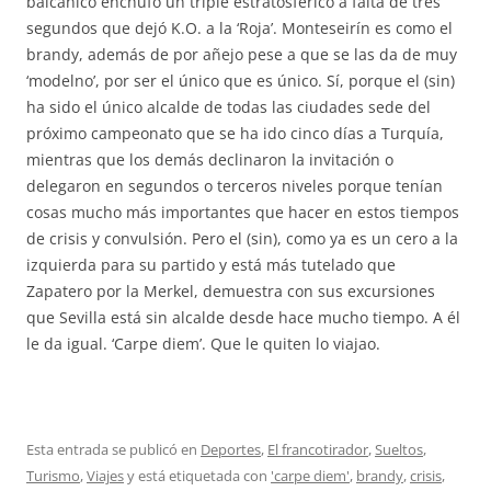
balcánico enchufó un triple estratosférico a falta de tres
segundos que dejó K.O. a la ‘Roja’. Monteseirín es como el
brandy, además de por añejo pese a que se las da de muy
‘modelno’, por ser el único que es único. Sí, porque el (sin)
ha sido el único alcalde de todas las ciudades sede del
próximo campeonato que se ha ido cinco días a Turquía,
mientras que los demás declinaron la invitación o
delegaron en segundos o terceros niveles porque tenían
cosas mucho más importantes que hacer en estos tiempos
de crisis y convulsión. Pero el (sin), como ya es un cero a la
izquierda para su partido y está más tutelado que
Zapatero por la Merkel, demuestra con sus excursiones
que Sevilla está sin alcalde desde hace mucho tiempo. A él
le da igual. ‘Carpe diem’. Que le quiten lo viajao.
Esta entrada se publicó en
Deportes
,
El francotirador
,
Sueltos
,
Turismo
,
Viajes
y está etiquetada con
'carpe diem'
,
brandy
,
crisis
,