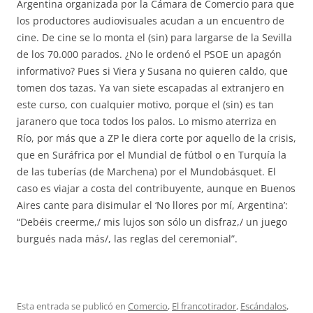
Argentina organizada por la Cámara de Comercio para que
los productores audiovisuales acudan a un encuentro de
cine. De cine se lo monta el (sin) para largarse de la Sevilla
de los 70.000 parados. ¿No le ordenó el PSOE un apagón
informativo? Pues si Viera y Susana no quieren caldo, que
tomen dos tazas. Ya van siete escapadas al extranjero en
este curso, con cualquier motivo, porque el (sin) es tan
jaranero que toca todos los palos. Lo mismo aterriza en
Río, por más que a ZP le diera corte por aquello de la crisis,
que en Suráfrica por el Mundial de fútbol o en Turquía la
de las tuberías (de Marchena) por el Mundobásquet. El
caso es viajar a costa del contribuyente, aunque en Buenos
Aires cante para disimular el ‘No llores por mí, Argentina’:
“Debéis creerme,/ mis lujos son sólo un disfraz,/ un juego
burgués nada más/, las reglas del ceremonial”.
Esta entrada se publicó en
Comercio
,
El francotirador
,
Escándalos
,