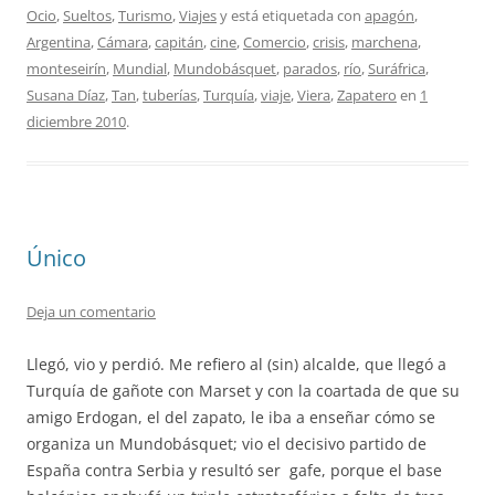
Ocio
,
Sueltos
,
Turismo
,
Viajes
y está etiquetada con
apagón
,
Argentina
,
Cámara
,
capitán
,
cine
,
Comercio
,
crisis
,
marchena
,
monteseirín
,
Mundial
,
Mundobásquet
,
parados
,
río
,
Suráfrica
,
Susana Díaz
,
Tan
,
tuberías
,
Turquía
,
viaje
,
Viera
,
Zapatero
en
1
diciembre 2010
.
Único
Deja un comentario
Llegó, vio y perdió. Me refiero al (sin) alcalde, que llegó a
Turquía de gañote con Marset y con la coartada de que su
amigo Erdogan, el del zapato, le iba a enseñar cómo se
organiza un Mundobásquet; vio el decisivo partido de
España contra Serbia y resultó ser gafe, porque el base