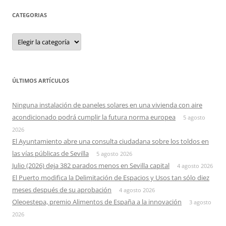
CATEGORIAS
Categorias
ÚLTIMOS ARTÍCULOS
Ninguna instalación de paneles solares en una vivienda con aire
acondicionado podrá cumplir la futura norma europea
5 agosto
2026
El Ayuntamiento abre una consulta ciudadana sobre los toldos en
las vías públicas de Sevilla
5 agosto 2026
Julio (2026) deja 382 parados menos en Sevilla capital
4 agosto 2026
El Puerto modifica la Delimitación de Espacios y Usos tan sólo diez
meses después de su aprobación
4 agosto 2026
Oleoestepa, premio Alimentos de España a la innovación
3 agosto
2026