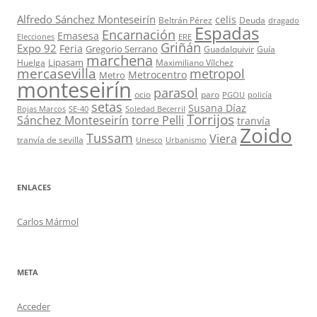
Alfredo Sánchez Monteseirín
celis
Beltrán Pérez
Deuda
dragado
Espadas
Encarnación
Emasesa
Elecciones
ERE
Griñán
Expo 92
Feria
Gregorio Serrano
Guadalquivir
Guía
marchena
Lipasam
Huelga
Maximiliano Vílchez
mercasevilla
metropol
Metrocentro
Metro
monteseirín
parasol
ocio
paro
PGOU
policía
setas
Susana Díaz
Rojas Marcos
SE-40
Soledad Becerril
Torrijos
Sánchez Monteseirín
torre Pelli
tranvía
Zoido
Tussam
Viera
tranvía de sevilla
Unesco
Urbanismo
ENLACES
Carlos Mármol
META
Acceder