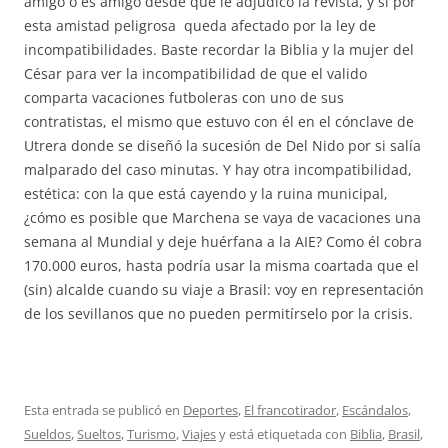
amigo o es amigo desde que le adjudicó la revista, y si por
esta amistad peligrosa queda afectado por la ley de
incompatibilidades. Baste recordar la Biblia y la mujer del
César para ver la incompatibilidad de que el valido
comparta vacaciones futboleras con uno de sus
contratistas, el mismo que estuvo con él en el cónclave de
Utrera donde se diseñó la sucesión de Del Nido por si salía
malparado del caso minutas. Y hay otra incompatibilidad,
estética: con la que está cayendo y la ruina municipal,
¿cómo es posible que Marchena se vaya de vacaciones una
semana al Mundial y deje huérfana a la AIE? Como él cobra
170.000 euros, hasta podría usar la misma coartada que el
(sin) alcalde cuando su viaje a Brasil: voy en representación
de los sevillanos que no pueden permitírselo por la crisis.
Esta entrada se publicó en
Deportes
,
El francotirador
,
Escándalos
,
Sueldos
,
Sueltos
,
Turismo
,
Viajes
y está etiquetada con
Biblia
,
Brasil
,