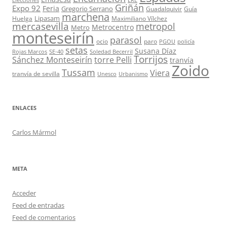
ERE
Griñán
Expo 92
Feria
Gregorio Serrano
Guadalquivir
Guía
marchena
Lipasam
Huelga
Maximiliano Vílchez
mercasevilla
metropol
Metrocentro
Metro
monteseirín
parasol
ocio
paro
PGOU
policía
setas
Susana Díaz
Rojas Marcos
SE-40
Soledad Becerril
Torrijos
Sánchez Monteseirín
torre Pelli
tranvía
Zoido
Tussam
Viera
tranvía de sevilla
Unesco
Urbanismo
ENLACES
Carlos Mármol
META
Acceder
Feed de entradas
Feed de comentarios