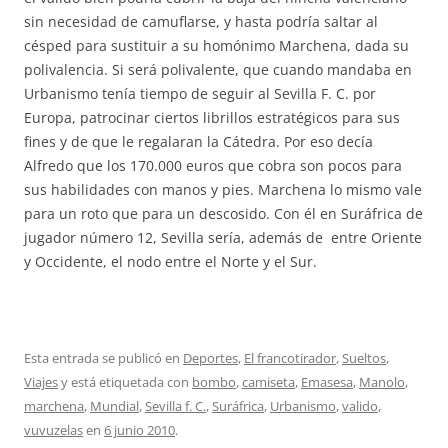
sin necesidad de camuflarse, y hasta podría saltar al
césped para sustituir a su homónimo Marchena, dada su
polivalencia. Si será polivalente, que cuando mandaba en
Urbanismo tenía tiempo de seguir al Sevilla F. C. por
Europa, patrocinar ciertos librillos estratégicos para sus
fines y de que le regalaran la Cátedra. Por eso decía
Alfredo que los 170.000 euros que cobra son pocos para
sus habilidades con manos y pies. Marchena lo mismo vale
para un roto que para un descosido. Con él en Suráfrica de
jugador número 12, Sevilla sería, además de entre Oriente
y Occidente, el nodo entre el Norte y el Sur.
Esta entrada se publicó en
Deportes
,
El francotirador
,
Sueltos
,
Viajes
y está etiquetada con
bombo
,
camiseta
,
Emasesa
,
Manolo
,
marchena
,
Mundial
,
Sevilla f. C.
,
Suráfrica
,
Urbanismo
,
valido
,
vuvuzelas
en
6 junio 2010
.