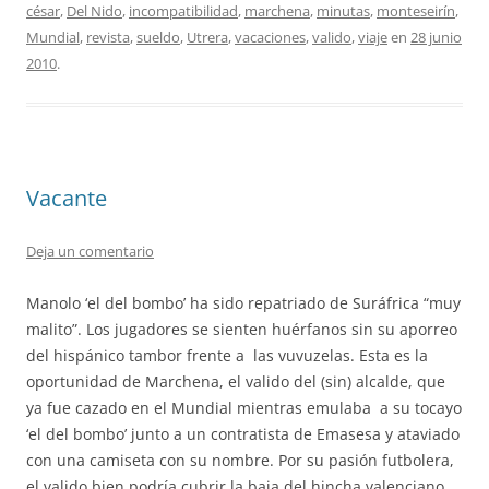
césar
,
Del Nido
,
incompatibilidad
,
marchena
,
minutas
,
monteseirín
,
Mundial
,
revista
,
sueldo
,
Utrera
,
vacaciones
,
valido
,
viaje
en
28 junio
2010
.
Vacante
Deja un comentario
Manolo ‘el del bombo’ ha sido repatriado de Suráfrica “muy
malito”. Los jugadores se sienten huérfanos sin su aporreo
del hispánico tambor frente a las vuvuzelas. Esta es la
oportunidad de Marchena, el valido del (sin) alcalde, que
ya fue cazado en el Mundial mientras emulaba a su tocayo
‘el del bombo’ junto a un contratista de Emasesa y ataviado
con una camiseta con su nombre. Por su pasión futbolera,
el valido bien podría cubrir la baja del hincha valenciano