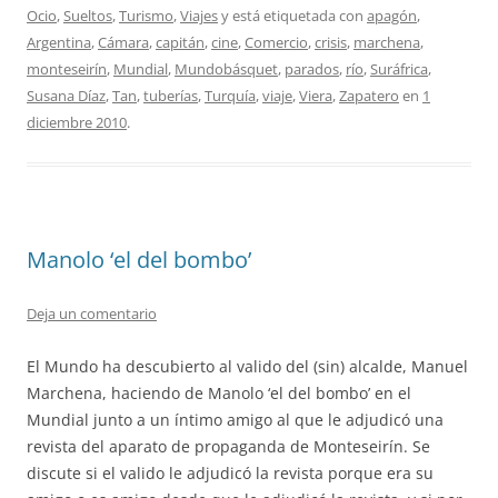
Ocio
,
Sueltos
,
Turismo
,
Viajes
y está etiquetada con
apagón
,
Argentina
,
Cámara
,
capitán
,
cine
,
Comercio
,
crisis
,
marchena
,
monteseirín
,
Mundial
,
Mundobásquet
,
parados
,
río
,
Suráfrica
,
Susana Díaz
,
Tan
,
tuberías
,
Turquía
,
viaje
,
Viera
,
Zapatero
en
1
diciembre 2010
.
Manolo ‘el del bombo’
Deja un comentario
El Mundo ha descubierto al valido del (sin) alcalde, Manuel
Marchena, haciendo de Manolo ‘el del bombo’ en el
Mundial junto a un íntimo amigo al que le adjudicó una
revista del aparato de propaganda de Monteseirín. Se
discute si el valido le adjudicó la revista porque era su