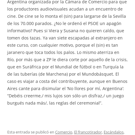
Argentina organizada por la Cámara de Comercio para que
los productores audiovisuales acudan a un encuentro de
cine. De cine se lo monta el (sin) para largarse de la Sevilla
de los 70.000 parados. ¿No le ordenó el PSOE un apagón
informativo? Pues si Viera y Susana no quieren caldo, que
tomen dos tazas. Ya van siete escapadas al extranjero en
este curso, con cualquier motivo, porque el (sin) es tan
jaranero que toca todos los palos. Lo mismo aterriza en
Río, por más que a ZP le diera corte por aquello de la crisis,
que en Suráfrica por el Mundial de fútbol o en Turquía la
de las tuberías (de Marchena) por el Mundobásquet. El
caso es viajar a costa del contribuyente, aunque en Buenos
Aires cante para disimular el ‘No llores por mí, Argentina’:
“Debéis creerme,/ mis lujos son sólo un disfraz,/ un juego
burgués nada más/, las reglas del ceremonial”.
Esta entrada se publicó en
Comercio
,
El francotirador
,
Escándalos
,