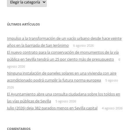
ÚLTIMOS ARTÍCULOS
Impulso a la transformación de un vacío urbano desde hace veinte
años en la barriada de San Jerónimo
6 agosto 2026
El nuevo contrato para la conservación de monumentos de la vía
pública en Sevilla tendrá un 25 por ciento más de presupuesto
6
agosto 2026
Ninguna instalación de paneles solares en una vivienda con aire
acondicionado podrá cumplir la futura norma europea
5 agosto
2026
El Ayuntamiento abre una consulta ciudadana sobre los toldos en
las vías públicas de Sevilla
5 agosto 2026
Julio (2026) deja 382 parados menos en Sevilla capital
4 agosto 2026
COMENTARIOS