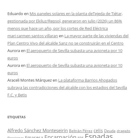
Eduardo
en
Mis paneles solares en la planta deTejeda de Tiétar,
gestionada por Ekiluz/Repsol, generaron en julio (2026) un 86%
menos que hace un año, por los cortes de Red Eléctrica
mari carmen santos villaran
en
La mayor parte de las viviendas del
Plan Centro Vivo del alcalde Sanz no se construirán en el Centro
Aurora
en
El aeropuerto de Sevilla subasta una avioneta por 10
euros
Aurora
en
El aeropuerto de Sevilla subasta una avioneta por 10
euros
Araceli Montes Márquez
en
La plataforma Barrios Ahogados
subraya las contradicciones del alcalde con los estadios del Sevilla
F.C. y Betis
ETIQUETAS
Alfredo Sánchez Monteseirín
celis
Beltrán Pérez
Deuda
dragado
Espadas
Encarnación
Emasesa
Elecciones