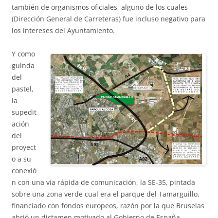
también de organismos oficiales, alguno de los cuales
(Dirección General de Carreteras) fue incluso negativo para
los intereses del Ayuntamiento.
Y como
guinda
del
pastel,
la
supedit
ación
del
proyect
o a su
conexió
n con una vía rápida de comunicación, la SE-35, pintada
sobre una zona verde cual era el parque del Tamarguillo,
financiado con fondos europeos, razón por la que Bruselas
abrió un dictamen motivado al Gobierno de España,