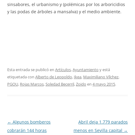
sinsabores, el urbanismo y (polémicas por los arboricidios
y las podas de árboles a mansalva) y el medio ambiente.
Esta entrada se publicó en
Artículos
,
Ayuntamiento
y está
etiquetada con
Alberto de Leopoldo
,
Ikea
,
Maximiliano Vílchez
,
PGOU
,
Rojas Marcos
,
Soledad Becerril
,
Zoido
en
4 mayo 2015
.
Navegación
←
Algunos bomberos
Abril deja 1.779 parados
de
cobrarán 144 horas
menos en Sevilla capital
→