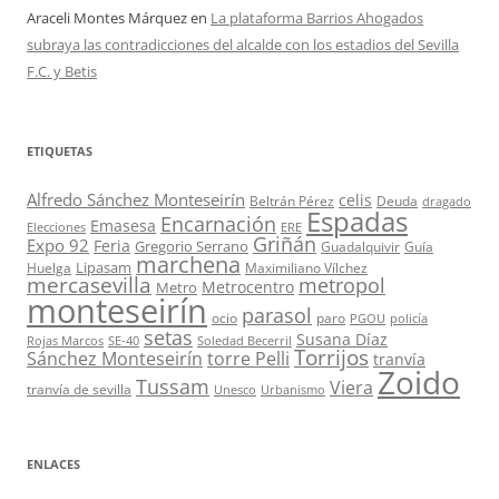
Araceli Montes Márquez
en
La plataforma Barrios Ahogados
subraya las contradicciones del alcalde con los estadios del Sevilla
F.C. y Betis
ETIQUETAS
Alfredo Sánchez Monteseirín
celis
Beltrán Pérez
Deuda
dragado
Espadas
Encarnación
Emasesa
Elecciones
ERE
Griñán
Expo 92
Feria
Gregorio Serrano
Guadalquivir
Guía
marchena
Lipasam
Huelga
Maximiliano Vílchez
mercasevilla
metropol
Metrocentro
Metro
monteseirín
parasol
ocio
paro
PGOU
policía
setas
Susana Díaz
Rojas Marcos
SE-40
Soledad Becerril
Torrijos
Sánchez Monteseirín
torre Pelli
tranvía
Zoido
Tussam
Viera
tranvía de sevilla
Unesco
Urbanismo
ENLACES