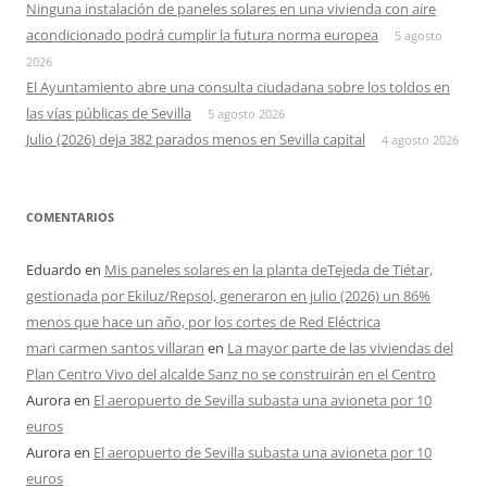
Ninguna instalación de paneles solares en una vivienda con aire
acondicionado podrá cumplir la futura norma europea
5 agosto
2026
El Ayuntamiento abre una consulta ciudadana sobre los toldos en
las vías públicas de Sevilla
5 agosto 2026
Julio (2026) deja 382 parados menos en Sevilla capital
4 agosto 2026
COMENTARIOS
Eduardo
en
Mis paneles solares en la planta deTejeda de Tiétar,
gestionada por Ekiluz/Repsol, generaron en julio (2026) un 86%
menos que hace un año, por los cortes de Red Eléctrica
mari carmen santos villaran
en
La mayor parte de las viviendas del
Plan Centro Vivo del alcalde Sanz no se construirán en el Centro
Aurora
en
El aeropuerto de Sevilla subasta una avioneta por 10
euros
Aurora
en
El aeropuerto de Sevilla subasta una avioneta por 10
euros