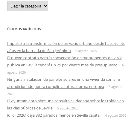
Categorias
ÚLTIMOS ARTÍCULOS
Impulso a la transformación de un vacío urbano desde hace veinte
años en la barriada de San Jerónimo
6 agosto 2026
El nuevo contrato para la conservación de monumentos de la vía
pública en Sevilla tendrá un 25 por ciento más de presupuesto
6
agosto 2026
Ninguna instalación de paneles solares en una vivienda con aire
acondicionado podrá cumplir la futura norma europea
5 agosto
2026
El Ayuntamiento abre una consulta ciudadana sobre los toldos en
las vías públicas de Sevilla
5 agosto 2026
Julio (2026) deja 382 parados menos en Sevilla capital
4 agosto 2026