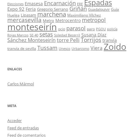
Espadas
Encarnación
Emasesa
Elecciones
ERE
Griñán
Expo 92
Feria
Gregorio Serrano
Guadalquivir
Guía
marchena
Lipasam
Huelga
Maximiliano Vílchez
mercasevilla
metropol
Metrocentro
Metro
monteseirín
parasol
ocio
paro
PGOU
policía
setas
Susana Díaz
Rojas Marcos
SE-40
Soledad Becerril
Torrijos
Sánchez Monteseirín
torre Pelli
tranvía
Zoido
Tussam
Viera
tranvía de sevilla
Unesco
Urbanismo
ENLACES
Carlos Mármol
META
Acceder
Feed de entradas
Feed de comentarios