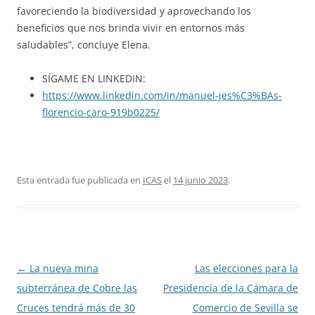
favoreciendo la biodiversidad y aprovechando los
beneficios que nos brinda vivir en entornos más
saludables”, concluye Elena.
SÍGAME EN LINKEDIN:
https://www.linkedin.com/in/manuel-jes%C3%BAs-
florencio-caro-919b0225/
Esta entrada fue publicada en
ICAS
el
14 junio 2023
.
Navegación
←
La nueva mina
Las elecciones para la
de
subterránea de Cobre las
Presidencia de la Cámara de
entradas
Cruces tendrá más de 30
Comercio de Sevilla se