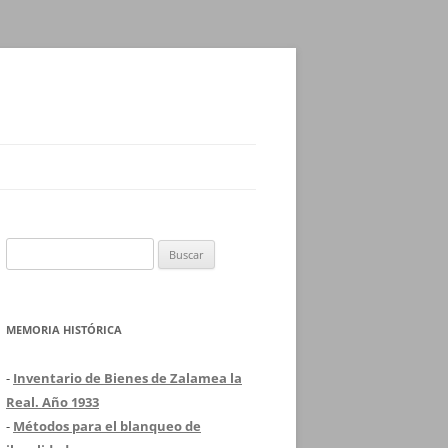
Buscar:
MEMORIA HISTÓRICA
-
Inventario de Bienes de Zalamea la
Real. Año 1933
-
Métodos para el blanqueo de