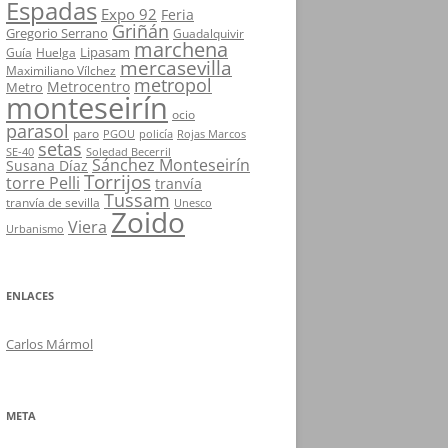
Espadas
Expo 92
Feria
Griñán
Gregorio Serrano
Guadalquivir
marchena
Lipasam
Guía
Huelga
mercasevilla
Maximiliano Vílchez
metropol
Metrocentro
Metro
monteseirín
ocio
parasol
paro
PGOU
policía
Rojas Marcos
setas
SE-40
Soledad Becerril
Sánchez Monteseirín
Susana Díaz
Torrijos
torre Pelli
tranvía
Tussam
tranvía de sevilla
Unesco
Zoido
Viera
Urbanismo
ENLACES
Carlos Mármol
META