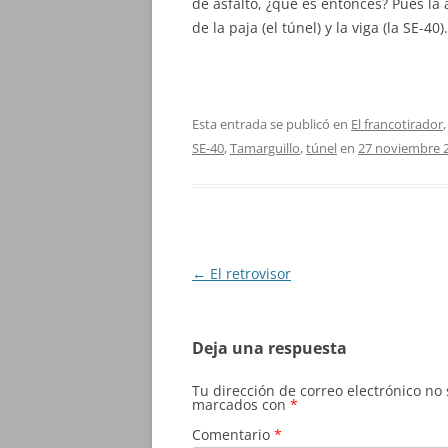
de asfalto, ¿qué es entonces? Pues la a
de la paja (el túnel) y la viga (la SE-40).
Esta entrada se publicó en
El francotirador
SE-40
,
Tamarguillo
,
túnel
en
27 noviembre 
Navegación
←
El retrovisor
de
entradas
Deja una respuesta
Tu dirección de correo electrónico no
marcados con
*
Comentario
*