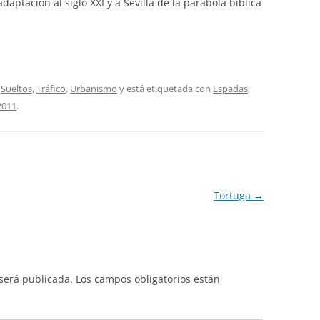
daptación al siglo XXI y a Sevilla de la parábola bíblica
,
Sueltos
,
Tráfico
,
Urbanismo
y está etiquetada con
Espadas
,
2011
.
Tortuga
→
 será publicada.
Los campos obligatorios están