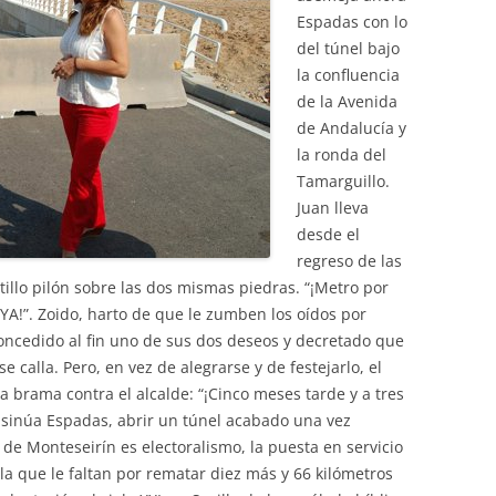
Espadas con lo
del túnel bajo
la confluencia
de la Avenida
de Andalucía y
la ronda del
Tamarguillo.
Juan lleva
desde el
regreso de las
lo pilón sobre las dos mismas piedras. “¡Metro por
YA!”. Zoido, harto de que le zumben los oídos por
 concedido al fin uno de sus dos deseos y decretado que
e calla. Pero, en vez de alegrarse y de festejarlo, el
a brama contra el alcalde: “¡Cinco meses tarde y a tres
 insinúa Espadas, abrir un túnel acabado una vez
e Monteseirín es electoralismo, la puesta en servicio
la que le faltan por rematar diez más y 66 kilómetros