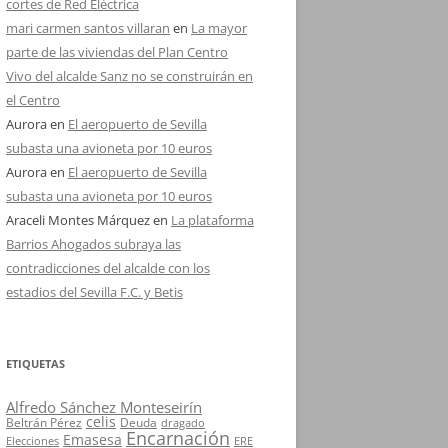
cortes de Red Eléctrica
mari carmen santos villaran
en
La mayor
parte de las viviendas del Plan Centro
Vivo del alcalde Sanz no se construirán en
el Centro
Aurora
en
El aeropuerto de Sevilla
subasta una avioneta por 10 euros
Aurora
en
El aeropuerto de Sevilla
subasta una avioneta por 10 euros
Araceli Montes Márquez
en
La plataforma
Barrios Ahogados subraya las
contradicciones del alcalde con los
estadios del Sevilla F.C. y Betis
ETIQUETAS
Alfredo Sánchez Monteseirín
celis
Beltrán Pérez
Deuda
dragado
Encarnación
Emasesa
Elecciones
ERE