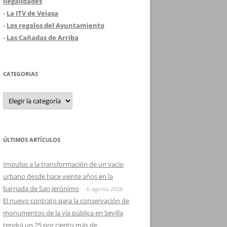
ilegalidades
-
La ITV de Veiasa
-
Los regalos del Ayuntamiento
-
Las Cañadas de Arriba
CATEGORIAS
Categorias
ÚLTIMOS ARTÍCULOS
Impulso a la transformación de un vacío
urbano desde hace veinte años en la
barriada de San Jerónimo
6 agosto 2026
El nuevo contrato para la conservación de
monumentos de la vía pública en Sevilla
tendrá un 25 por ciento más de