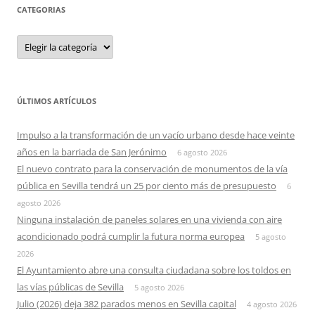
CATEGORIAS
Categorias
ÚLTIMOS ARTÍCULOS
Impulso a la transformación de un vacío urbano desde hace veinte
años en la barriada de San Jerónimo
6 agosto 2026
El nuevo contrato para la conservación de monumentos de la vía
pública en Sevilla tendrá un 25 por ciento más de presupuesto
6
agosto 2026
Ninguna instalación de paneles solares en una vivienda con aire
acondicionado podrá cumplir la futura norma europea
5 agosto
2026
El Ayuntamiento abre una consulta ciudadana sobre los toldos en
las vías públicas de Sevilla
5 agosto 2026
Julio (2026) deja 382 parados menos en Sevilla capital
4 agosto 2026