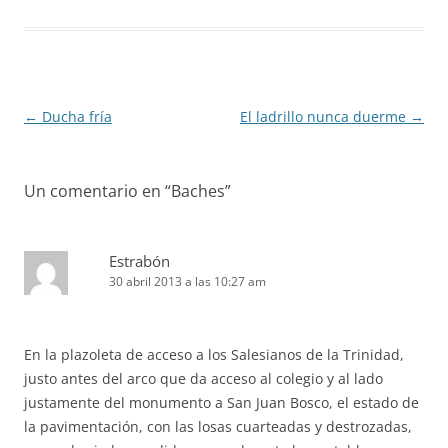
Navegación
←
Ducha fría
El ladrillo nunca duerme
→
de
entradas
Un comentario en “
Baches
”
Estrabón
30 abril 2013 a las 10:27 am
En la plazoleta de acceso a los Salesianos de la Trinidad,
justo antes del arco que da acceso al colegio y al lado
justamente del monumento a San Juan Bosco, el estado de
la pavimentación, con las losas cuarteadas y destrozadas,