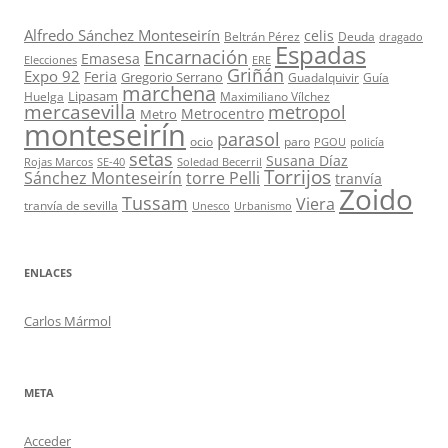
Alfredo Sánchez Monteseirín
celis
Beltrán Pérez
Deuda
dragado
Espadas
Encarnación
Emasesa
Elecciones
ERE
Griñán
Expo 92
Feria
Gregorio Serrano
Guadalquivir
Guía
marchena
Lipasam
Huelga
Maximiliano Vílchez
mercasevilla
metropol
Metrocentro
Metro
monteseirín
parasol
ocio
paro
PGOU
policía
setas
Susana Díaz
Rojas Marcos
SE-40
Soledad Becerril
Torrijos
Sánchez Monteseirín
torre Pelli
tranvía
Zoido
Tussam
Viera
tranvía de sevilla
Unesco
Urbanismo
ENLACES
Carlos Mármol
META
Acceder