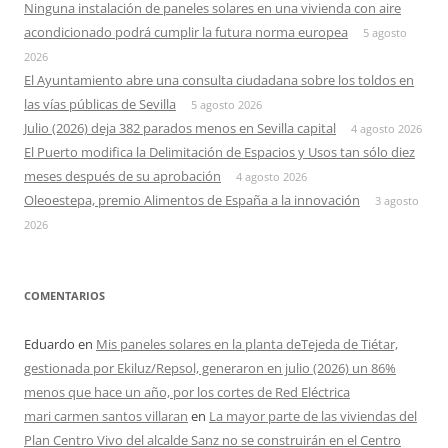
Ninguna instalación de paneles solares en una vivienda con aire
acondicionado podrá cumplir la futura norma europea
5 agosto
2026
El Ayuntamiento abre una consulta ciudadana sobre los toldos en
las vías públicas de Sevilla
5 agosto 2026
Julio (2026) deja 382 parados menos en Sevilla capital
4 agosto 2026
El Puerto modifica la Delimitación de Espacios y Usos tan sólo diez
meses después de su aprobación
4 agosto 2026
Oleoestepa, premio Alimentos de España a la innovación
3 agosto
2026
COMENTARIOS
Eduardo
en
Mis paneles solares en la planta deTejeda de Tiétar,
gestionada por Ekiluz/Repsol, generaron en julio (2026) un 86%
menos que hace un año, por los cortes de Red Eléctrica
mari carmen santos villaran
en
La mayor parte de las viviendas del
Plan Centro Vivo del alcalde Sanz no se construirán en el Centro