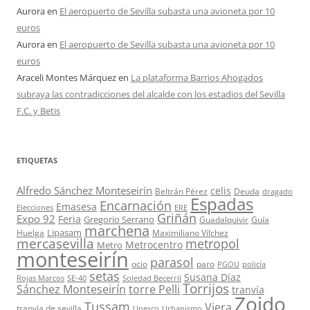
Aurora
en
El aeropuerto de Sevilla subasta una avioneta por 10
euros
Aurora
en
El aeropuerto de Sevilla subasta una avioneta por 10
euros
Araceli Montes Márquez
en
La plataforma Barrios Ahogados
subraya las contradicciones del alcalde con los estadios del Sevilla
F.C. y Betis
ETIQUETAS
Alfredo Sánchez Monteseirín
celis
Beltrán Pérez
Deuda
dragado
Espadas
Encarnación
Emasesa
Elecciones
ERE
Griñán
Expo 92
Feria
Gregorio Serrano
Guadalquivir
Guía
marchena
Lipasam
Huelga
Maximiliano Vílchez
mercasevilla
metropol
Metrocentro
Metro
monteseirín
parasol
ocio
paro
PGOU
policía
setas
Susana Díaz
Rojas Marcos
SE-40
Soledad Becerril
Torrijos
Sánchez Monteseirín
torre Pelli
tranvía
Zoido
Tussam
Viera
tranvía de sevilla
Unesco
Urbanismo