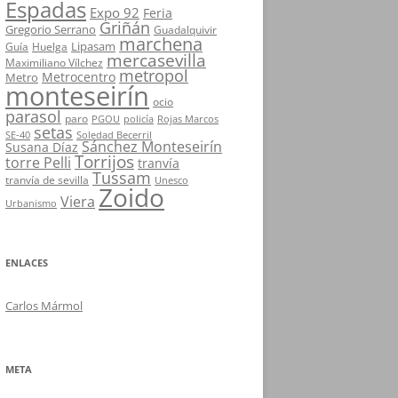
Espadas
Expo 92
Feria
Griñán
Gregorio Serrano
Guadalquivir
marchena
Lipasam
Guía
Huelga
mercasevilla
Maximiliano Vílchez
metropol
Metrocentro
Metro
monteseirín
ocio
parasol
paro
PGOU
policía
Rojas Marcos
setas
SE-40
Soledad Becerril
Sánchez Monteseirín
Susana Díaz
Torrijos
torre Pelli
tranvía
Tussam
tranvía de sevilla
Unesco
Zoido
Viera
Urbanismo
ENLACES
Carlos Mármol
META