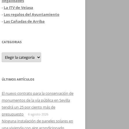
ilegalidades
-
La ITV de Veiasa
-
Los regalos del Ayuntamiento
-
Las Cañadas de Arriba
CATEGORIAS
Categorias
ÚLTIMOS ARTÍCULOS
El nuevo contrato para la conservación de
monumentos de la vía pública en Sevilla
tendrá un 25 por ciento más de
presupuesto
6 agosto 2026
Ninguna instalación de paneles solares en
una vivienda con aire acondicionado