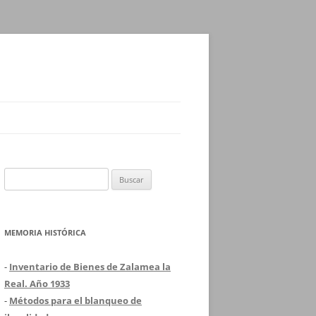
Buscar:
MEMORIA HISTÓRICA
-
Inventario de Bienes de Zalamea la
Real. Año 1933
-
Métodos para el blanqueo de