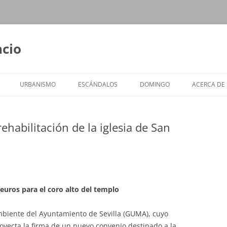
ncio
URBANISMO
ESCÁNDALOS
DOMINGO
ACERCA DE
habilitación de la iglesia de San
euros para el coro alto del templo
biente del Ayuntamiento de Sevilla (GUMA), cuyo
oyecta la firma de un nuevo convenio destinado a la