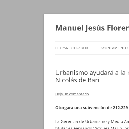
Saltar
al
contenido
Manuel Jesús Flore
EL FRANCOTIRADOR
AYUNTAMIENTO
Urbanismo ayudará a la re
Nicolás de Bari
Deja un comentario
Otorgará una subvención de 212.229 
La Gerencia de Urbanismo y Medio Am
titular es Fernando Vázquez Marín, pr