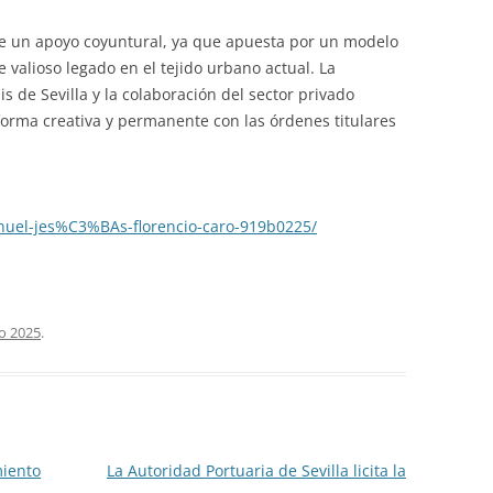
de un apoyo coyuntural, ya que apuesta por un modelo
e valioso legado en el tejido urbano actual. La
is de Sevilla y la colaboración del sector privado
forma creativa y permanente con las órdenes titulares
nuel-jes%C3%BAs-florencio-caro-919b0225/
io 2025
.
miento
La Autoridad Portuaria de Sevilla licita la