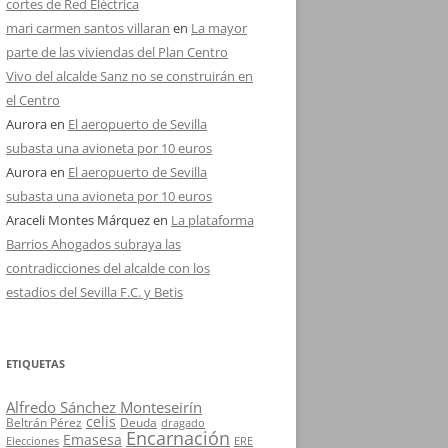
cortes de Red Eléctrica
mari carmen santos villaran
en
La mayor
parte de las viviendas del Plan Centro
Vivo del alcalde Sanz no se construirán en
el Centro
Aurora
en
El aeropuerto de Sevilla
subasta una avioneta por 10 euros
Aurora
en
El aeropuerto de Sevilla
subasta una avioneta por 10 euros
Araceli Montes Márquez
en
La plataforma
Barrios Ahogados subraya las
contradicciones del alcalde con los
estadios del Sevilla F.C. y Betis
ETIQUETAS
Alfredo Sánchez Monteseirín
celis
Beltrán Pérez
Deuda
dragado
Encarnación
Emasesa
Elecciones
ERE