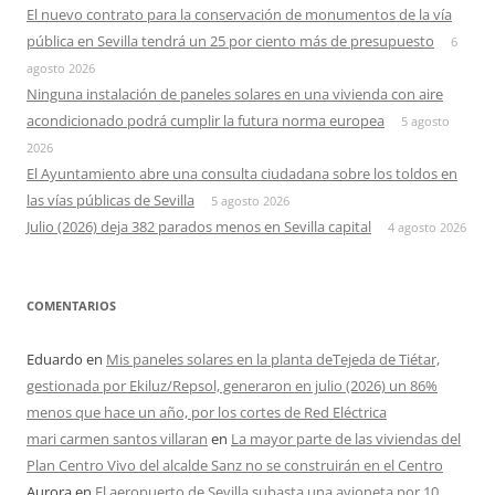
El nuevo contrato para la conservación de monumentos de la vía
pública en Sevilla tendrá un 25 por ciento más de presupuesto
6
agosto 2026
Ninguna instalación de paneles solares en una vivienda con aire
acondicionado podrá cumplir la futura norma europea
5 agosto
2026
El Ayuntamiento abre una consulta ciudadana sobre los toldos en
las vías públicas de Sevilla
5 agosto 2026
Julio (2026) deja 382 parados menos en Sevilla capital
4 agosto 2026
COMENTARIOS
Eduardo
en
Mis paneles solares en la planta deTejeda de Tiétar,
gestionada por Ekiluz/Repsol, generaron en julio (2026) un 86%
menos que hace un año, por los cortes de Red Eléctrica
mari carmen santos villaran
en
La mayor parte de las viviendas del
Plan Centro Vivo del alcalde Sanz no se construirán en el Centro
Aurora
en
El aeropuerto de Sevilla subasta una avioneta por 10