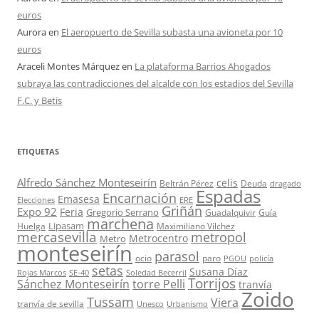
euros
Aurora
en
El aeropuerto de Sevilla subasta una avioneta por 10
euros
Araceli Montes Márquez
en
La plataforma Barrios Ahogados
subraya las contradicciones del alcalde con los estadios del Sevilla
F.C. y Betis
ETIQUETAS
Alfredo Sánchez Monteseirín
celis
Beltrán Pérez
Deuda
dragado
Espadas
Encarnación
Emasesa
Elecciones
ERE
Griñán
Expo 92
Feria
Gregorio Serrano
Guadalquivir
Guía
marchena
Lipasam
Huelga
Maximiliano Vílchez
mercasevilla
metropol
Metrocentro
Metro
monteseirín
parasol
ocio
paro
PGOU
policía
setas
Susana Díaz
Rojas Marcos
SE-40
Soledad Becerril
Torrijos
Sánchez Monteseirín
torre Pelli
tranvía
Zoido
Tussam
Viera
tranvía de sevilla
Unesco
Urbanismo