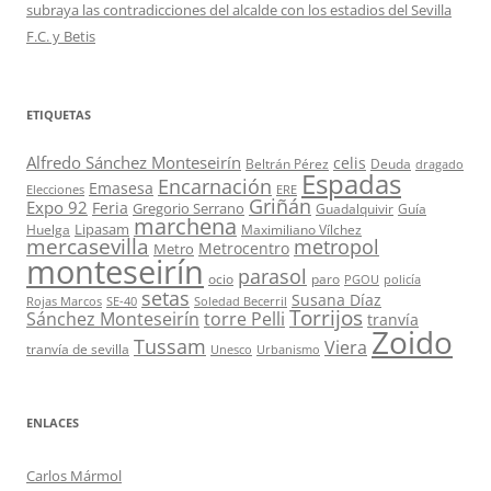
subraya las contradicciones del alcalde con los estadios del Sevilla
F.C. y Betis
ETIQUETAS
Alfredo Sánchez Monteseirín
celis
Beltrán Pérez
Deuda
dragado
Espadas
Encarnación
Emasesa
Elecciones
ERE
Griñán
Expo 92
Feria
Gregorio Serrano
Guadalquivir
Guía
marchena
Lipasam
Huelga
Maximiliano Vílchez
mercasevilla
metropol
Metrocentro
Metro
monteseirín
parasol
ocio
paro
PGOU
policía
setas
Susana Díaz
Rojas Marcos
SE-40
Soledad Becerril
Torrijos
Sánchez Monteseirín
torre Pelli
tranvía
Zoido
Tussam
Viera
tranvía de sevilla
Unesco
Urbanismo
ENLACES
Carlos Mármol