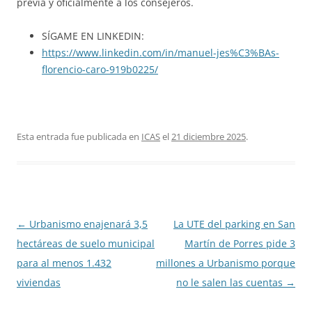
previa y oficialmente a los consejeros.
SÍGAME EN LINKEDIN:
https://www.linkedin.com/in/manuel-jes%C3%BAs-
florencio-caro-919b0225/
Esta entrada fue publicada en
ICAS
el
21 diciembre 2025
.
Navegación
←
Urbanismo enajenará 3,5
La UTE del parking en San
de
hectáreas de suelo municipal
Martín de Porres pide 3
entradas
para al menos 1.432
millones a Urbanismo porque
viviendas
no le salen las cuentas
→