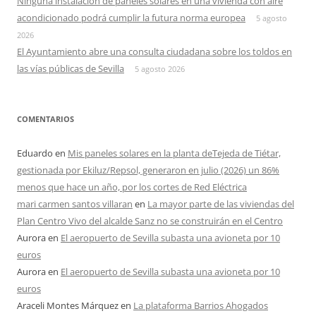
Ninguna instalación de paneles solares en una vivienda con aire
acondicionado podrá cumplir la futura norma europea
5 agosto
2026
El Ayuntamiento abre una consulta ciudadana sobre los toldos en
las vías públicas de Sevilla
5 agosto 2026
COMENTARIOS
Eduardo
en
Mis paneles solares en la planta deTejeda de Tiétar,
gestionada por Ekiluz/Repsol, generaron en julio (2026) un 86%
menos que hace un año, por los cortes de Red Eléctrica
mari carmen santos villaran
en
La mayor parte de las viviendas del
Plan Centro Vivo del alcalde Sanz no se construirán en el Centro
Aurora
en
El aeropuerto de Sevilla subasta una avioneta por 10
euros
Aurora
en
El aeropuerto de Sevilla subasta una avioneta por 10
euros
Araceli Montes Márquez
en
La plataforma Barrios Ahogados