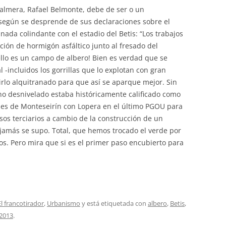
 Palmera, Rafael Belmonte, debe de ser o un
 según se desprende de sus declaraciones sobre el
ada colindante con el estadio del Betis: “Los trabajos
ación de hormigón asfáltico junto al fresado del
llo es un campo de albero! Bien es verdad que se
l -incluidos los gorrillas que lo explotan con gran
irlo alquitranado para que así se aparque mejor. Sin
o desnivelado estaba históricamente calificado como
es de Monteseirín con Lopera en el último PGOU para
 usos terciarios a cambio de la construcción de un
e jamás se supo. Total, que hemos trocado el verde por
os. Pero mira que si es el primer paso encubierto para
El francotirador
,
Urbanismo
y está etiquetada con
albero
,
Betis
,
 2013
.