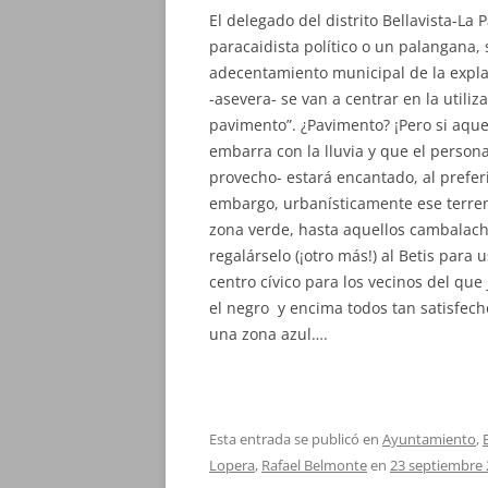
El delegado del distrito Bellavista-La
paracaidista político o un palangana,
adecentamiento municipal de la explan
-asevera- se van a centrar en la utiliz
pavimento”. ¿Pavimento? ¡Pero si aque
embarra con la lluvia y que el persona
provecho- estará encantado, al prefer
embargo, urbanísticamente ese terren
zona verde, hasta aquellos cambalach
regalárselo (¡otro más!) al Betis para
centro cívico para los vecinos del qu
el negro y encima todos tan satisfech
una zona azul….
Esta entrada se publicó en
Ayuntamiento
,
Lopera
,
Rafael Belmonte
en
23 septiembre