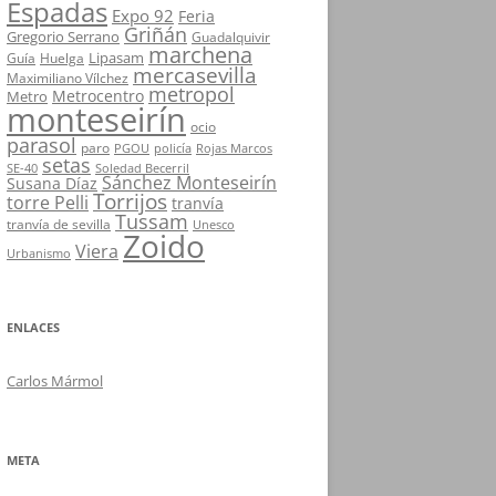
Espadas
Expo 92
Feria
Griñán
Gregorio Serrano
Guadalquivir
marchena
Lipasam
Guía
Huelga
mercasevilla
Maximiliano Vílchez
metropol
Metrocentro
Metro
monteseirín
ocio
parasol
paro
PGOU
policía
Rojas Marcos
setas
SE-40
Soledad Becerril
Sánchez Monteseirín
Susana Díaz
Torrijos
torre Pelli
tranvía
Tussam
tranvía de sevilla
Unesco
Zoido
Viera
Urbanismo
ENLACES
Carlos Mármol
META