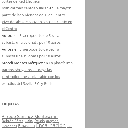
cortes de Red Eléctrica
mari carmen santos villaran
en
La mayor
parte de las viviendas del Plan Centro
Vivo del alcalde Sanz no se construirán en
el Centro
Aurora
en
El aeropuerto de Sevilla
subasta una avioneta por 10 euros
Aurora
en
El aeropuerto de Sevilla
subasta una avioneta por 10 euros
Araceli Montes Márquez
en
La plataforma
Barrios Ahogados subraya las
contradicciones del alcalde con los
estadios del Sevilla F.C. y Betis
ETIQUETAS
Alfredo Sánchez Monteseirín
celis
Beltrán Pérez
Deuda
dragado
Encarnación
Emasesa
Elecciones
ERE