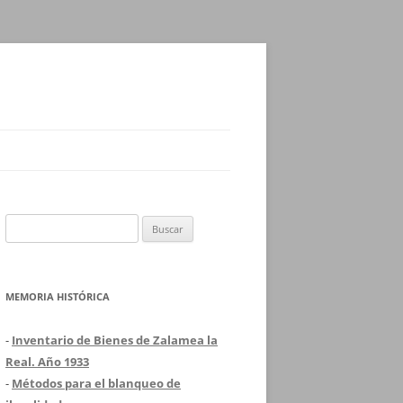
Buscar:
MEMORIA HISTÓRICA
-
Inventario de Bienes de Zalamea la
Real. Año 1933
-
Métodos para el blanqueo de