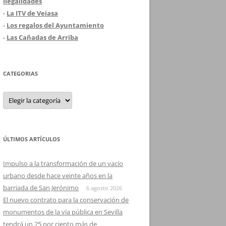
ilegalidades
-
La ITV de Veiasa
-
Los regalos del Ayuntamiento
-
Las Cañadas de Arriba
CATEGORIAS
Categorias
ÚLTIMOS ARTÍCULOS
Impulso a la transformación de un vacío
urbano desde hace veinte años en la
barriada de San Jerónimo
6 agosto 2026
El nuevo contrato para la conservación de
monumentos de la vía pública en Sevilla
tendrá un 25 por ciento más de