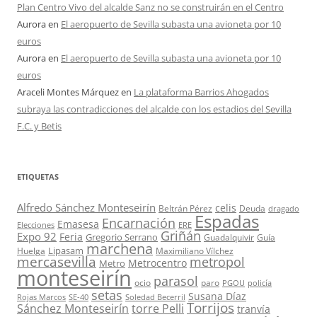
Plan Centro Vivo del alcalde Sanz no se construirán en el Centro
Aurora
en
El aeropuerto de Sevilla subasta una avioneta por 10
euros
Aurora
en
El aeropuerto de Sevilla subasta una avioneta por 10
euros
Araceli Montes Márquez
en
La plataforma Barrios Ahogados
subraya las contradicciones del alcalde con los estadios del Sevilla
F.C. y Betis
ETIQUETAS
Alfredo Sánchez Monteseirín
celis
Beltrán Pérez
Deuda
dragado
Espadas
Encarnación
Emasesa
Elecciones
ERE
Griñán
Expo 92
Feria
Gregorio Serrano
Guadalquivir
Guía
marchena
Lipasam
Huelga
Maximiliano Vílchez
mercasevilla
metropol
Metrocentro
Metro
monteseirín
parasol
ocio
paro
PGOU
policía
setas
Susana Díaz
Rojas Marcos
SE-40
Soledad Becerril
Torrijos
Sánchez Monteseirín
torre Pelli
tranvía