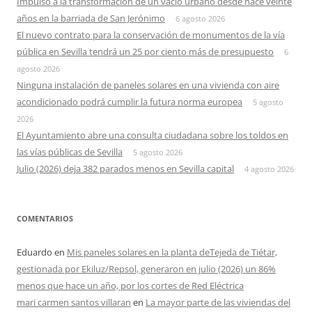
Impulso a la transformación de un vacío urbano desde hace veinte
años en la barriada de San Jerónimo
6 agosto 2026
El nuevo contrato para la conservación de monumentos de la vía
pública en Sevilla tendrá un 25 por ciento más de presupuesto
6
agosto 2026
Ninguna instalación de paneles solares en una vivienda con aire
acondicionado podrá cumplir la futura norma europea
5 agosto
2026
El Ayuntamiento abre una consulta ciudadana sobre los toldos en
las vías públicas de Sevilla
5 agosto 2026
Julio (2026) deja 382 parados menos en Sevilla capital
4 agosto 2026
COMENTARIOS
Eduardo
en
Mis paneles solares en la planta deTejeda de Tiétar,
gestionada por Ekiluz/Repsol, generaron en julio (2026) un 86%
menos que hace un año, por los cortes de Red Eléctrica
mari carmen santos villaran
en
La mayor parte de las viviendas del