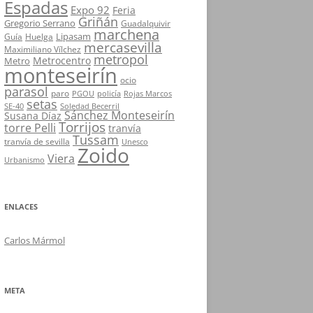
Espadas
Expo 92
Feria
Griñán
Gregorio Serrano
Guadalquivir
marchena
Lipasam
Guía
Huelga
mercasevilla
Maximiliano Vílchez
metropol
Metrocentro
Metro
monteseirín
ocio
parasol
paro
PGOU
policía
Rojas Marcos
setas
SE-40
Soledad Becerril
Sánchez Monteseirín
Susana Díaz
Torrijos
torre Pelli
tranvía
Tussam
tranvía de sevilla
Unesco
Zoido
Viera
Urbanismo
ENLACES
Carlos Mármol
META