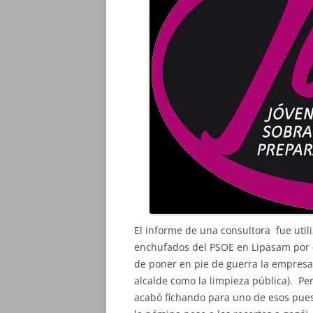
El informe de una consultora fue util
enchufados del PSOE en Lipasam por e
de poner en pie de guerra la empresa 
alcalde como la limpieza pública). Per
acabó fichando para uno de esos pues