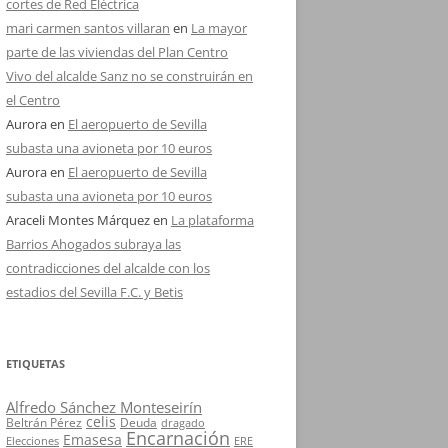
cortes de Red Eléctrica
mari carmen santos villaran
en
La mayor
parte de las viviendas del Plan Centro
Vivo del alcalde Sanz no se construirán en
el Centro
Aurora
en
El aeropuerto de Sevilla
subasta una avioneta por 10 euros
Aurora
en
El aeropuerto de Sevilla
subasta una avioneta por 10 euros
Araceli Montes Márquez
en
La plataforma
Barrios Ahogados subraya las
contradicciones del alcalde con los
estadios del Sevilla F.C. y Betis
ETIQUETAS
Alfredo Sánchez Monteseirín
celis
Beltrán Pérez
Deuda
dragado
Encarnación
Emasesa
Elecciones
ERE