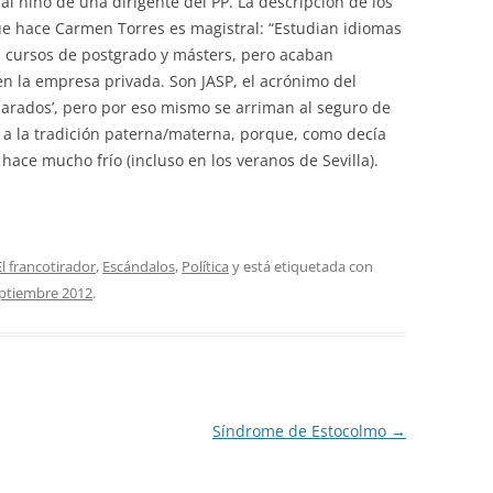
al niño de una dirigente del PP. La descripción de los
ue hace Carmen Torres es magistral: “Estudian idiomas
n cursos de postgrado y másters, pero acaban
en la empresa privada. Son JASP, el acrónimo del
arados’, pero por eso mismo se arriman al seguro de
e a la tradición paterna/materna, porque, como decía
hace mucho frío (incluso en los veranos de Sevilla).
El francotirador
,
Escándalos
,
Política
y está etiquetada con
eptiembre 2012
.
Síndrome de Estocolmo
→