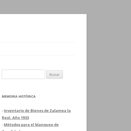
Buscar:
MEMORIA HISTÓRICA
-
Inventario de Bienes de Zalamea la
Real. Año 1933
-
Métodos para el blanqueo de