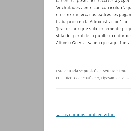
la nómina pese a los recortes a gogó) 
‘enchufados , pero con curriculum’, q
en el extranjero, sus padres les paga
trabajando en la Administración”, no 
‘Jóvenes aunque suficientemente prep
vida del perol de lo público, conform
Alfonso Guerra, saben que aquí fuera 
Esta entrada se publicó en
Ayuntamiento
,
enchufados
,
enchufismo
,
Lipasam
en
21 s
Navegación
←
Los parados también votan
de
entradas