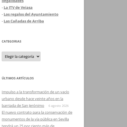
ilegalidades
-
La ITV de Veiasa
-
Los regalos del Ayuntamiento
-
Las Cañadas de Arriba
CATEGORIAS
Categorias
ÚLTIMOS ARTÍCULOS
Impulso a la transformación de un vacío
urbano desde hace veinte años en la
barriada de San Jerónimo
6 agosto 2026
El nuevo contrato para la conservación de
monumentos de la vía pública en Sevilla
tendrá un 25 por ciento más de