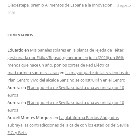
Oleoestepa, premio Alimentos de España a la innovación
3 agosto
2026
COMENTARIOS
Eduardo
en
Mis paneles solares en la planta deTejeda de Tiétar,
gestionada por Ekiluz/Repsol, generaron en julio (2026) un 86%
menos que hace un año, por los cortes de Red Eléctrica
mari carmen santos villaran
en
La mayor parte de las viviendas del
Plan Centro Vivo del alcalde Sanz no se construirán en el Centro
Aurora
en
El aeropuerto de Sevilla subasta una avioneta por 10
euros
Aurora
en
El aeropuerto de Sevilla subasta una avioneta por 10
euros
Araceli Montes Márquez
en
La plataforma Barrios Ahogados
subraya las contradicciones del alcalde con los estadios del Sevilla
F.C. y Betis