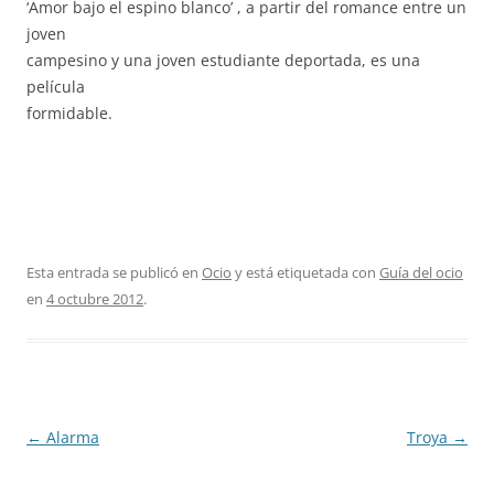
‘Amor bajo el espino blanco’ , a partir del romance entre un
joven
campesino y una joven estudiante deportada, es una
película
formidable.
Esta entrada se publicó en
Ocio
y está etiquetada con
Guía del ocio
en
4 octubre 2012
.
Navegación
←
Alarma
Troya
→
de