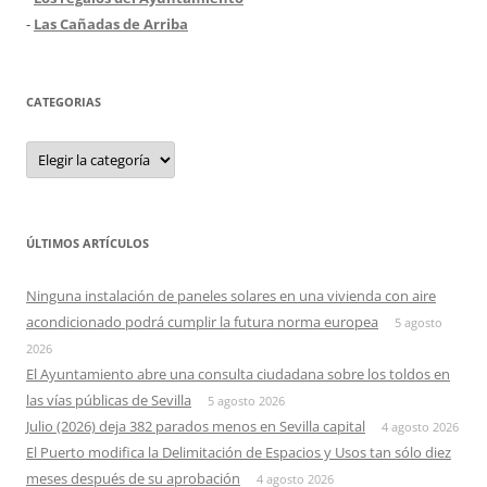
-
Las Cañadas de Arriba
CATEGORIAS
Categorias
ÚLTIMOS ARTÍCULOS
Ninguna instalación de paneles solares en una vivienda con aire
acondicionado podrá cumplir la futura norma europea
5 agosto
2026
El Ayuntamiento abre una consulta ciudadana sobre los toldos en
las vías públicas de Sevilla
5 agosto 2026
Julio (2026) deja 382 parados menos en Sevilla capital
4 agosto 2026
El Puerto modifica la Delimitación de Espacios y Usos tan sólo diez
meses después de su aprobación
4 agosto 2026