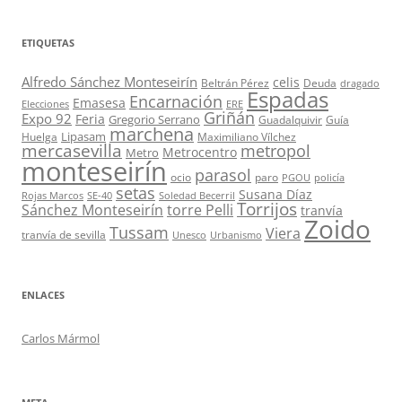
ETIQUETAS
Alfredo Sánchez Monteseirín
celis
Beltrán Pérez
Deuda
dragado
Espadas
Encarnación
Emasesa
Elecciones
ERE
Griñán
Expo 92
Feria
Gregorio Serrano
Guadalquivir
Guía
marchena
Lipasam
Huelga
Maximiliano Vílchez
mercasevilla
metropol
Metrocentro
Metro
monteseirín
parasol
ocio
paro
PGOU
policía
setas
Susana Díaz
Rojas Marcos
SE-40
Soledad Becerril
Torrijos
Sánchez Monteseirín
torre Pelli
tranvía
Zoido
Tussam
Viera
tranvía de sevilla
Unesco
Urbanismo
ENLACES
Carlos Mármol