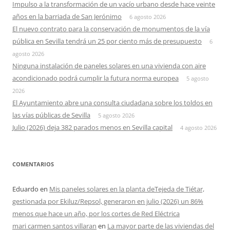
Impulso a la transformación de un vacío urbano desde hace veinte
años en la barriada de San Jerónimo
6 agosto 2026
El nuevo contrato para la conservación de monumentos de la vía
pública en Sevilla tendrá un 25 por ciento más de presupuesto
6
agosto 2026
Ninguna instalación de paneles solares en una vivienda con aire
acondicionado podrá cumplir la futura norma europea
5 agosto
2026
El Ayuntamiento abre una consulta ciudadana sobre los toldos en
las vías públicas de Sevilla
5 agosto 2026
Julio (2026) deja 382 parados menos en Sevilla capital
4 agosto 2026
COMENTARIOS
Eduardo
en
Mis paneles solares en la planta deTejeda de Tiétar,
gestionada por Ekiluz/Repsol, generaron en julio (2026) un 86%
menos que hace un año, por los cortes de Red Eléctrica
mari carmen santos villaran
en
La mayor parte de las viviendas del