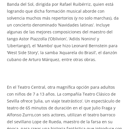
Banda del Sol, dirigida por Rafael Ruibérriz, quien está
logrando que dicha formación musical aborde con
solvencia muchos más repertorios (y no solo marchas), da
un concierto denominado ‘Navidades latinas’. Incluye
algunas de las mejores composiciones del maestro del
tango Astor Piazzolla (‘Oblivion’, ‘Adiós Nonino’ y
‘Libertango’), el ‘Mambo’ que hizo Leonard Bernstein para
‘West Side Story’, la samba ‘Aquarela do Brasil’, el danzón
cubano de Arturo Márquez, entre otras obras.
En el Teatro Central, otra magnífica opción para adultos
con niños de 7 a 13 años. La compañía Teatro Clásico de
Sevilla ofrece ‘Julia, un viaje teatrástico’. Un espectáculo de
teatro de 65 minutos de duración en el que Julio Fraga y
Alfonso Zurro,con seis actores, utilizan el teatro barroco
del sevillano Lope de Rueda, maestro de la farsa en su
época, para crear una historia fantástica que introduce con