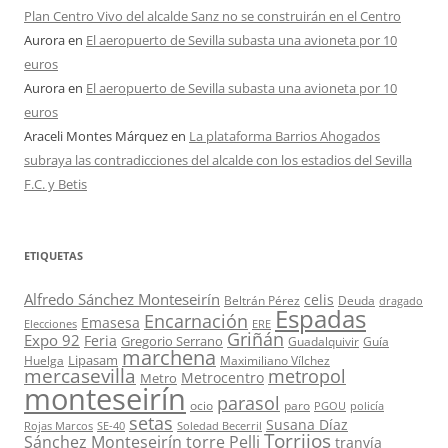
Plan Centro Vivo del alcalde Sanz no se construirán en el Centro
Aurora
en
El aeropuerto de Sevilla subasta una avioneta por 10
euros
Aurora
en
El aeropuerto de Sevilla subasta una avioneta por 10
euros
Araceli Montes Márquez
en
La plataforma Barrios Ahogados
subraya las contradicciones del alcalde con los estadios del Sevilla
F.C. y Betis
ETIQUETAS
Alfredo Sánchez Monteseirín
celis
Beltrán Pérez
Deuda
dragado
Espadas
Encarnación
Emasesa
Elecciones
ERE
Griñán
Expo 92
Feria
Gregorio Serrano
Guadalquivir
Guía
marchena
Lipasam
Huelga
Maximiliano Vílchez
mercasevilla
metropol
Metrocentro
Metro
monteseirín
parasol
ocio
paro
PGOU
policía
setas
Susana Díaz
Rojas Marcos
SE-40
Soledad Becerril
Torrijos
Sánchez Monteseirín
torre Pelli
tranvía