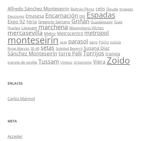
Alfredo Sánchez Monteseirín
celis
Beltrán Pérez
Deuda
dragado
Espadas
Encarnación
Emasesa
Elecciones
ERE
Griñán
Expo 92
Feria
Gregorio Serrano
Guadalquivir
Guía
marchena
Lipasam
Huelga
Maximiliano Vílchez
mercasevilla
metropol
Metrocentro
Metro
monteseirín
parasol
ocio
paro
PGOU
policía
setas
Susana Díaz
Rojas Marcos
SE-40
Soledad Becerril
Torrijos
Sánchez Monteseirín
torre Pelli
tranvía
Zoido
Tussam
Viera
tranvía de sevilla
Unesco
Urbanismo
ENLACES
Carlos Mármol
META
Acceder