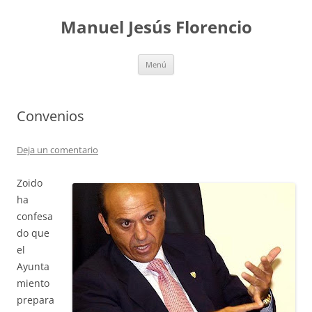
Saltar
al
Manuel Jesús Florencio
contenido
Menú
Convenios
Deja un comentario
Zoido
ha
confesa
do que
el
Ayunta
miento
prepara