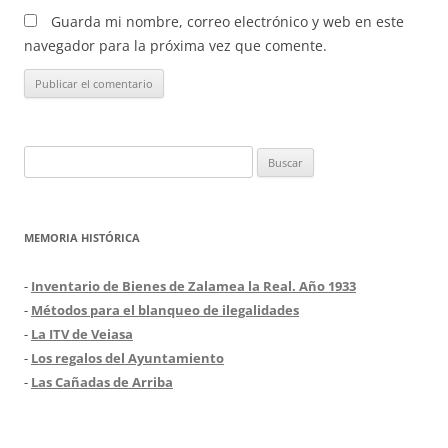
Guarda mi nombre, correo electrónico y web en este
navegador para la próxima vez que comente.
Buscar:
MEMORIA HISTÓRICA
-
Inventario de Bienes de Zalamea la Real. Año 1933
-
Métodos para el blanqueo de ilegalidades
-
La ITV de Veiasa
-
Los regalos del Ayuntamiento
-
Las Cañadas de Arriba