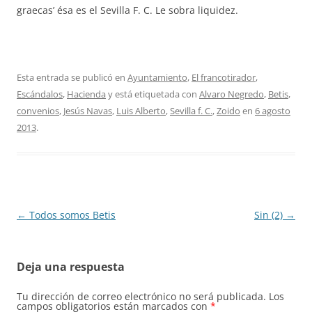
graecas’ ésa es el Sevilla F. C. Le sobra liquidez.
Esta entrada se publicó en
Ayuntamiento
,
El francotirador
,
Escándalos
,
Hacienda
y está etiquetada con
Alvaro Negredo
,
Betis
,
convenios
,
Jesús Navas
,
Luis Alberto
,
Sevilla f. C.
,
Zoido
en
6 agosto
2013
.
Navegación
←
Todos somos Betis
Sin (2)
→
de
entradas
Deja una respuesta
Tu dirección de correo electrónico no será publicada.
Los
campos obligatorios están marcados con
*