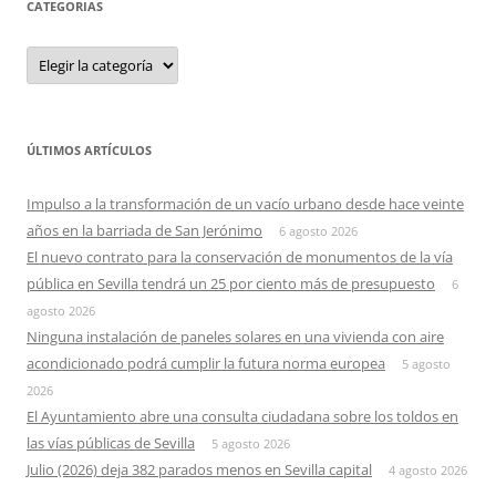
CATEGORIAS
Categorias
ÚLTIMOS ARTÍCULOS
Impulso a la transformación de un vacío urbano desde hace veinte
años en la barriada de San Jerónimo
6 agosto 2026
El nuevo contrato para la conservación de monumentos de la vía
pública en Sevilla tendrá un 25 por ciento más de presupuesto
6
agosto 2026
Ninguna instalación de paneles solares en una vivienda con aire
acondicionado podrá cumplir la futura norma europea
5 agosto
2026
El Ayuntamiento abre una consulta ciudadana sobre los toldos en
las vías públicas de Sevilla
5 agosto 2026
Julio (2026) deja 382 parados menos en Sevilla capital
4 agosto 2026