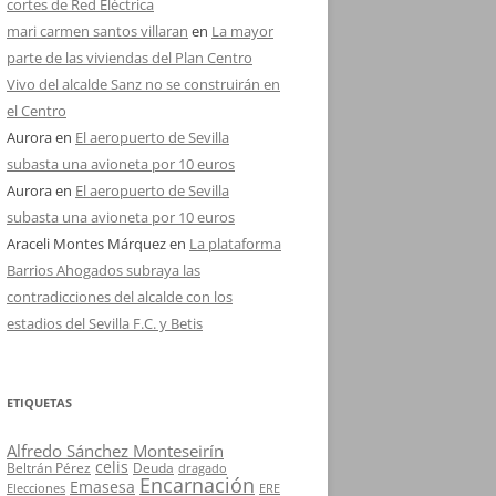
cortes de Red Eléctrica
mari carmen santos villaran
en
La mayor
parte de las viviendas del Plan Centro
Vivo del alcalde Sanz no se construirán en
el Centro
Aurora
en
El aeropuerto de Sevilla
subasta una avioneta por 10 euros
Aurora
en
El aeropuerto de Sevilla
subasta una avioneta por 10 euros
Araceli Montes Márquez
en
La plataforma
Barrios Ahogados subraya las
contradicciones del alcalde con los
estadios del Sevilla F.C. y Betis
ETIQUETAS
Alfredo Sánchez Monteseirín
celis
Beltrán Pérez
Deuda
dragado
Encarnación
Emasesa
Elecciones
ERE