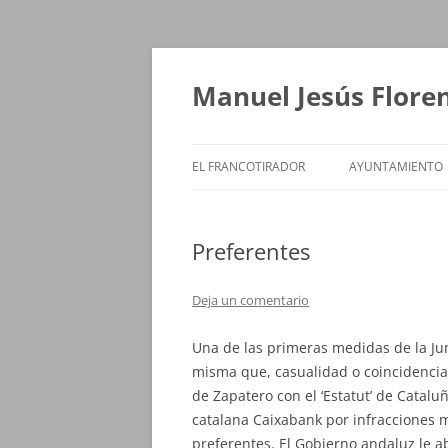
Saltar
al
contenido
Manuel Jesús Flore
EL FRANCOTIRADOR
AYUNTAMIENTO
Preferentes
Deja un comentario
Una de las primeras medidas de la Jun
misma que, casualidad o coincidencia,
de Zapatero con el ‘Estatut’ de Catal
catalana Caixabank por infracciones m
preferentes. El Gobierno andaluz le a