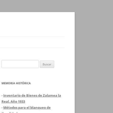
Buscar:
MEMORIA HISTÓRICA
-
Inventario de Bienes de Zalamea la
Real. Año 1933
-
Métodos para el blanqueo de