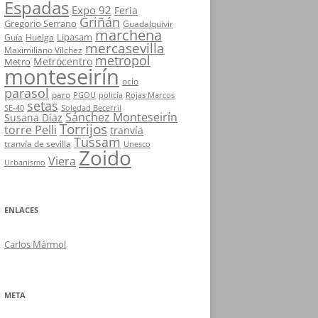
Espadas
Expo 92
Feria
Griñán
Gregorio Serrano
Guadalquivir
marchena
Lipasam
Guía
Huelga
mercasevilla
Maximiliano Vílchez
metropol
Metrocentro
Metro
monteseirín
ocio
parasol
paro
PGOU
policía
Rojas Marcos
setas
SE-40
Soledad Becerril
Sánchez Monteseirín
Susana Díaz
Torrijos
torre Pelli
tranvía
Tussam
tranvía de sevilla
Unesco
Zoido
Viera
Urbanismo
ENLACES
Carlos Mármol
META