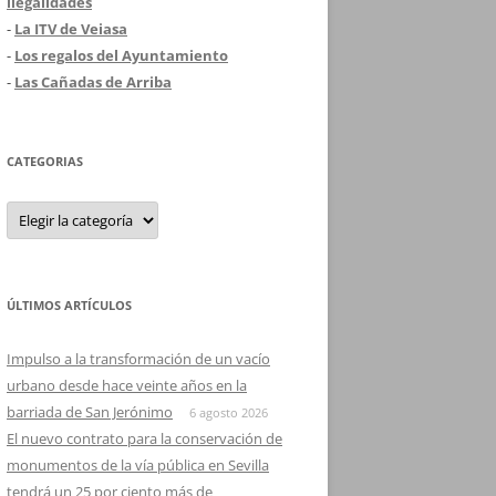
ilegalidades
-
La ITV de Veiasa
-
Los regalos del Ayuntamiento
-
Las Cañadas de Arriba
CATEGORIAS
Categorias
ÚLTIMOS ARTÍCULOS
Impulso a la transformación de un vacío
urbano desde hace veinte años en la
barriada de San Jerónimo
6 agosto 2026
El nuevo contrato para la conservación de
monumentos de la vía pública en Sevilla
tendrá un 25 por ciento más de