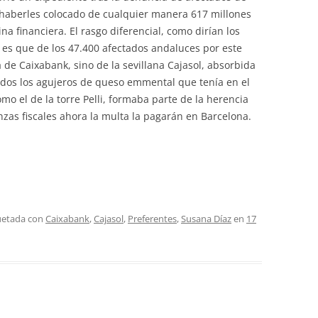
r haberles colocado de cualquier manera 617 millones
na financiera. El rasgo diferencial, como dirían los
, es que de los 47.400 afectados andaluces por este
 de Caixabank, sino de la sevillana Cajasol, absorbida
ados los agujeros de queso emmental que tenía en el
omo el de la torre Pelli, formaba parte de la herencia
nzas fiscales ahora la multa la pagarán en Barcelona.
quetada con
Caixabank
,
Cajasol
,
Preferentes
,
Susana Díaz
en
17