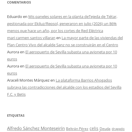
COMENTARIOS
Eduardo
en
Mis paneles solares en la planta deTejeda de Tiétar,
gestionada por Ekiluz/Repsol, generaron en julio (2026) un 86%
menos que hace un año, por los cortes de Red Eléctrica
mari carmen santos villaran
en
La mayor parte de las viviendas del
Plan Centro Vivo del alcalde Sanz no se construirán en el Centro
Aurora
en
El aeropuerto de Sevilla subasta una avioneta por 10
euros
Aurora
en
El aeropuerto de Sevilla subasta una avioneta por 10
euros
Araceli Montes Márquez
en
La plataforma Barrios Ahogados
subraya las contradicciones del alcalde con los estadios del Sevilla
F.C. y Betis
ETIQUETAS
Alfredo Sánchez Monteseirín
celis
Beltrán Pérez
Deuda
dragado