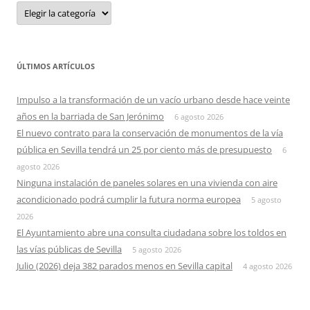
Categorias
ÚLTIMOS ARTÍCULOS
Impulso a la transformación de un vacío urbano desde hace veinte
años en la barriada de San Jerónimo
6 agosto 2026
El nuevo contrato para la conservación de monumentos de la vía
pública en Sevilla tendrá un 25 por ciento más de presupuesto
6
agosto 2026
Ninguna instalación de paneles solares en una vivienda con aire
acondicionado podrá cumplir la futura norma europea
5 agosto
2026
El Ayuntamiento abre una consulta ciudadana sobre los toldos en
las vías públicas de Sevilla
5 agosto 2026
Julio (2026) deja 382 parados menos en Sevilla capital
4 agosto 2026