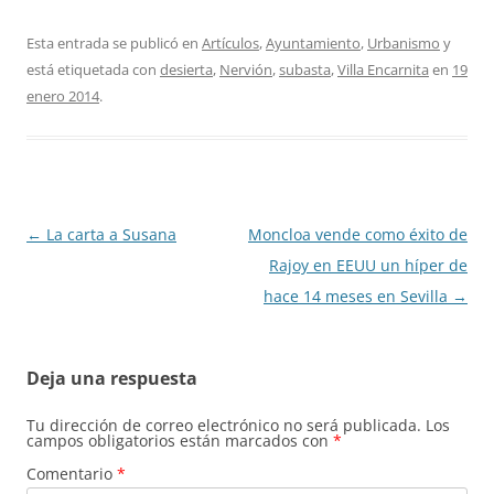
Esta entrada se publicó en
Artículos
,
Ayuntamiento
,
Urbanismo
y
está etiquetada con
desierta
,
Nervión
,
subasta
,
Villa Encarnita
en
19
enero 2014
.
Navegación
←
La carta a Susana
Moncloa vende como éxito de
de
Rajoy en EEUU un híper de
entradas
hace 14 meses en Sevilla
→
Deja una respuesta
Tu dirección de correo electrónico no será publicada.
Los
campos obligatorios están marcados con
*
Comentario
*