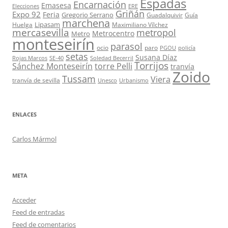
Espadas
Encarnación
Emasesa
Elecciones
ERE
Griñán
Expo 92
Feria
Gregorio Serrano
Guadalquivir
Guía
marchena
Lipasam
Huelga
Maximiliano Vílchez
mercasevilla
metropol
Metrocentro
Metro
monteseirín
parasol
ocio
paro
PGOU
policía
setas
Susana Díaz
Rojas Marcos
SE-40
Soledad Becerril
Torrijos
Sánchez Monteseirín
torre Pelli
tranvía
Zoido
Tussam
Viera
tranvía de sevilla
Unesco
Urbanismo
ENLACES
Carlos Mármol
META
Acceder
Feed de entradas
Feed de comentarios