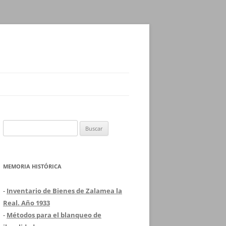
Buscar:
MEMORIA HISTÓRICA
-
Inventario de Bienes de Zalamea la
Real. Año 1933
-
Métodos para el blanqueo de