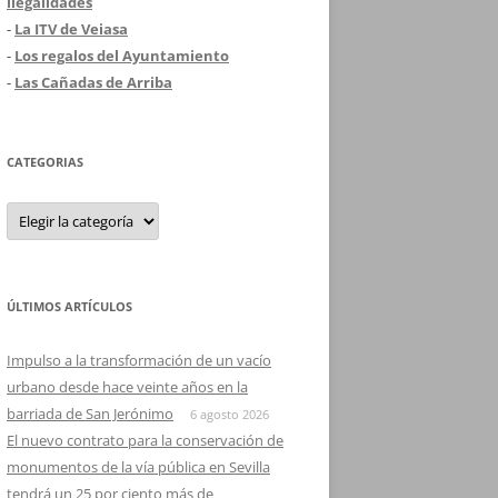
ilegalidades
-
La ITV de Veiasa
-
Los regalos del Ayuntamiento
-
Las Cañadas de Arriba
CATEGORIAS
Categorias
ÚLTIMOS ARTÍCULOS
Impulso a la transformación de un vacío
urbano desde hace veinte años en la
barriada de San Jerónimo
6 agosto 2026
El nuevo contrato para la conservación de
monumentos de la vía pública en Sevilla
tendrá un 25 por ciento más de