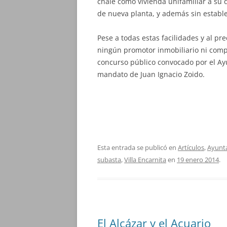
chalé como vivienda unifamiliar a su d
de nueva planta, y además sin establec
Pese a todas estas facilidades y al pr
ningún promotor inmobiliario ni compr
concurso público convocado por el Ay
mandato de Juan Ignacio Zoido.
Esta entrada se publicó en
Artículos
,
Ayunt
subasta
,
Villa Encarnita
en
19 enero 2014
.
El Alcázar y el Acuario