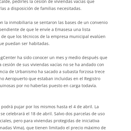
lcalde, pedirles la cesión de viviendas vacías que
rlas a disposición de familias necesitadas.
on la inmobiliaria se sentaron las bases de un convenio
 pendiente de que le envíe a Emasesa una lista
in de que los técnicos de la empresa municipal evalúen
ue puedan ser habitadas.
dingCenter ha sido conocer un mes y medio después que
a cesión de sus viviendas vacías no se ha andado con
encia de Urbanismo ha sacado a subasta forzosa trece
no Aeropuerto que estaban incluidas en el Registro
Ruinosas por no haberlas puesto en carga todavía.
 podrá pujar por los mismos hasta el 4 de abril. La
 se celebrará el 18 de abril. Salvo dos parcelas de uso
ciales, pero para viviendas protegidas de iniciativa
nadas Vima), que tienen limitado el precio máximo de