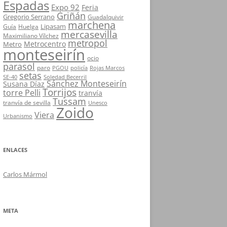
Espadas
Expo 92
Feria
Griñán
Gregorio Serrano
Guadalquivir
marchena
Lipasam
Guía
Huelga
mercasevilla
Maximiliano Vílchez
metropol
Metrocentro
Metro
monteseirín
ocio
parasol
paro
PGOU
policía
Rojas Marcos
setas
SE-40
Soledad Becerril
Sánchez Monteseirín
Susana Díaz
Torrijos
torre Pelli
tranvía
Tussam
tranvía de sevilla
Unesco
Zoido
Viera
Urbanismo
ENLACES
Carlos Mármol
META