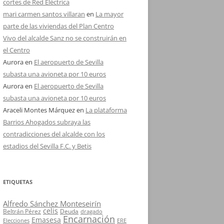
cortes de Red Eléctrica
mari carmen santos villaran
en
La mayor
parte de las viviendas del Plan Centro
Vivo del alcalde Sanz no se construirán en
el Centro
Aurora
en
El aeropuerto de Sevilla
subasta una avioneta por 10 euros
Aurora
en
El aeropuerto de Sevilla
subasta una avioneta por 10 euros
Araceli Montes Márquez
en
La plataforma
Barrios Ahogados subraya las
contradicciones del alcalde con los
estadios del Sevilla F.C. y Betis
ETIQUETAS
Alfredo Sánchez Monteseirín
celis
Beltrán Pérez
Deuda
dragado
Encarnación
Emasesa
Elecciones
ERE