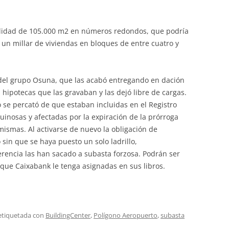
bilidad de 105.000 m2 en números redondos, que podría
 un millar de viviendas en bloques de entre cuatro y
del grupo Osuna, que las acabó entregando en dación
s hipotecas que las gravaban y las dejó libre de cargas.
no se percató de que estaban incluidas en el Registro
uinosas y afectadas por la expiración de la prórroga
mismas. Al activarse de nuevo la obligación de
 sin que se haya puesto un solo ladrillo,
rencia las han sacado a subasta forzosa. Podrán ser
 que Caixabank le tenga asignadas en sus libros.
etiquetada con
BuildingCenter
,
Polígono Aeropuerto
,
subasta