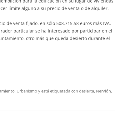
emolición para la edificación en su lugar de viviendas
er límite alguno a su precio de venta o de alquiler.
ecio de venta fijado, en sólo 508.715,58 euros más IVA,
ador particular se ha interesado por participar en el
untamiento, otro más que queda desierto durante el
amiento
,
Urbanismo
y está etiquetada con
desierta
,
Nervión
,