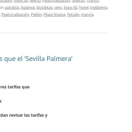
otirador
,
Expo 92
,
Metro
,
Peatonalización
,
Sueltos
,
Tráfico
,
con
autobús
,
balance
,
bicicletas
,
cero
,
Expo 92
,
hotel
,
Inglaterra
,
,
Peatonalización
,
Pellón
,
Plaza Nueva
,
Tetuán
,
tranvía
,
 que el ‘Sevilla Palmera’
es tarifas que
s
rdan revisar las tarifas y