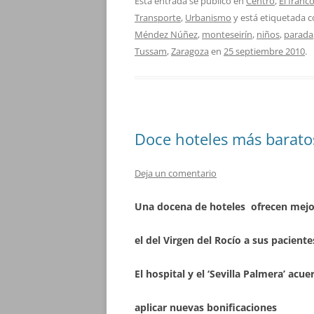
Esta entrada se publicó en
Centro
,
El franc
Transporte
,
Urbanismo
y está etiquetada 
Méndez Núñez
,
monteseirín
,
niños
,
parada
Tussam
,
Zaragoza
en
25 septiembre 2010
.
Doce hoteles más baratos
Deja un comentario
Una docena de hoteles ofrecen mejor
el del Virgen del Rocío a sus paciente
El hospital y el ‘Sevilla Palmera’ acue
aplicar nuevas bonificaciones