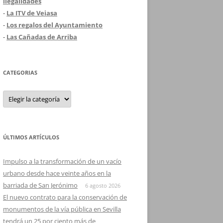
ilegalidades
-
La ITV de Veiasa
-
Los regalos del Ayuntamiento
-
Las Cañadas de Arriba
CATEGORIAS
Categorias
ÚLTIMOS ARTÍCULOS
Impulso a la transformación de un vacío
urbano desde hace veinte años en la
barriada de San Jerónimo
6 agosto 2026
El nuevo contrato para la conservación de
monumentos de la vía pública en Sevilla
tendrá un 25 por ciento más de