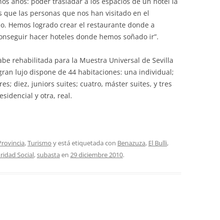
 años: poder trasladar a los espacios de un hotel la
 que las personas que nos han visitado en el
do. Hemos logrado crear el restaurante donde a
conseguir hacer hoteles donde hemos soñado ir”.
be rehabilitada para la Muestra Universal de Sevilla
 gran lujo dispone de 44 habitaciones: una individual;
es; diez, juniors suites; cuatro, máster suites, y tres
sidencial y otra, real.
Provincia
,
Turismo
y está etiquetada con
Benazuza
,
El Bulli
,
ridad Social
,
subasta
en
29 diciembre 2010
.