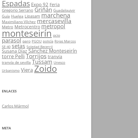
Espadas
Expo 92
Feria
Griñán
Gregorio Serrano
Guadalquivir
marchena
Lipasam
Guía
Huelga
mercasevilla
Maximiliano Vílchez
metropol
Metrocentro
Metro
monteseirín
ocio
parasol
paro
PGOU
policía
Rojas Marcos
setas
SE-40
Soledad Becerril
Sánchez Monteseirín
Susana Díaz
Torrijos
torre Pelli
tranvía
Tussam
tranvía de sevilla
Unesco
Zoido
Viera
Urbanismo
ENLACES
Carlos Mármol
META