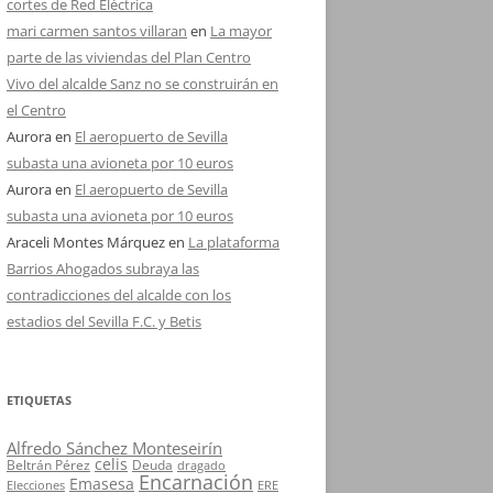
cortes de Red Eléctrica
mari carmen santos villaran
en
La mayor
parte de las viviendas del Plan Centro
Vivo del alcalde Sanz no se construirán en
el Centro
Aurora
en
El aeropuerto de Sevilla
subasta una avioneta por 10 euros
Aurora
en
El aeropuerto de Sevilla
subasta una avioneta por 10 euros
Araceli Montes Márquez
en
La plataforma
Barrios Ahogados subraya las
contradicciones del alcalde con los
estadios del Sevilla F.C. y Betis
ETIQUETAS
Alfredo Sánchez Monteseirín
celis
Beltrán Pérez
Deuda
dragado
Encarnación
Emasesa
Elecciones
ERE