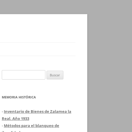
Buscar:
MEMORIA HISTÓRICA
-
Inventario de Bienes de Zalamea la
Real. Año 1933
-
Métodos para el blanqueo de