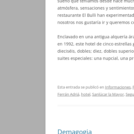
sueño que teníamos desde hace muchos
atmósfera, sensaciones y sentimientos
restaurante El Bulli han experimenta
nosotros nos gustaría ir y queremos 
Enclavado en una antigua alquería ára
en 1992, este hotel de cinco estrellas
dieciséis, dobles; diez, dobles superior
suites especiales: una nupcial, una pre
Esta entrada se publicó en
Informaciones
,
Ferrán Adriá
,
hotel
,
Sanlúcar la Mayor
,
Segu
Demagogia