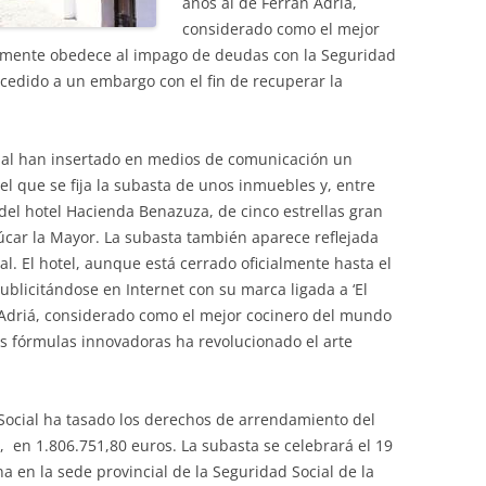
años al de Ferrán Adriá,
considerado como el mejor
amente obedece al impago de deudas con la Seguridad
rocedido a un embargo con el fin de recuperar la
ial han insertado en medios de comunicación un
l que se fija la subasta de unos inmuebles y, entre
del hotel Hacienda Benazuza, de cinco estrellas gran
lúcar la Mayor. La subasta también aparece reflejada
l. El hotel, aunque está cerrado oficialmente hasta el
blicitándose en Internet con su marca ligada a ‘El
án Adriá, considerado como el mejor cocinero del mundo
s fórmulas innovadoras ha revolucionado el arte
 Social ha tasado los derechos de arrendamiento del
, en 1.806.751,80 euros. La subasta se celebrará el 19
a en la sede provincial de la Seguridad Social de la