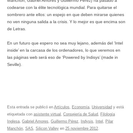
Manchón, Gabriel Amores y Guillermo Pérez) ha pasado a
codearse con la élite tecnológica mundial. Para quitarse el
sombrero ante ellos: un espejo en que deben mirarse quienes
no ven ninguna salida a la crisis. Y lo mejor es que encima son
de Letras.
En un futuro que espero no sea muy lejano, además del ‘Intel
inside’ en la carcasa de los ordenadores, lo que veremos en
las páginas web será eso de ‘Powered by Indisys’ (made in
Seville).
Esta entrada se publicó en
Artículos
,
Economía
,
Universidad
y está
etiquetada con
asistente virtual
,
Consejería de Salud
,
Filología
Inglesa
,
Gabriel Amores
,
Guillermo Pérez
,
Indysis
,
Intel
,
Pilar
Manchón
,
SAS
,
Silicon Valley
en
25 noviembre 2012
.