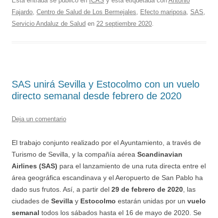
Esta entrada se publicó en
ICAS
y está etiquetada con
Antonio
Fajardo
,
Centro de Salud de Los Bermejales
,
Efecto mariposa
,
SAS
,
Servicio Andaluz de Salud
en
22 septiembre 2020
.
SAS unirá Sevilla y Estocolmo con un vuelo
directo semanal desde febrero de 2020
Deja un comentario
El trabajo conjunto realizado por el Ayuntamiento, a través de
Turismo de Sevilla, y la compañía aérea
Scandinavian
Airlines (SAS)
para el lanzamiento de una ruta directa entre el
área geográfica escandinava y el Aeropuerto de San Pablo ha
dado sus frutos. Así, a partir del
29 de febrero de 2020
, las
ciudades de
Sevilla
y
Estocolmo
estarán unidas por un
vuelo
semanal
todos los sábados hasta el 16 de mayo de 2020. Se