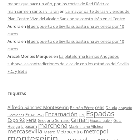
menos que hace un año, por los cortes de Red Eléctrica
mari carmen santos villaran
en
La mayor parte de las viviendas del
Plan Centro Vivo del alcalde Sanz no se construirán en el Centro
Aurora
en
El aeropuerto de Sevilla subasta una avioneta por 10
euros
Aurora
en
El aeropuerto de Sevilla subasta una avioneta por 10
euros
Araceli Montes Márquez
en
La plataforma Barrios Ahogados
subraya las contradicciones del alcalde con los estadios del Sevilla
F.C. y Betis
ETIQUETAS
Alfredo Sánchez Monteseirín
celis
Beltrán Pérez
Deuda
dragado
Espadas
Encarnación
Emasesa
Elecciones
ERE
Griñán
Expo 92
Feria
Gregorio Serrano
Guadalquivir
Guía
marchena
Lipasam
Huelga
Maximiliano Vílchez
mercasevilla
metropol
Metrocentro
Metro
monteseirín
parasol