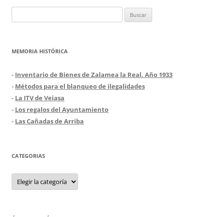
Buscar:
MEMORIA HISTÓRICA
-
Inventario de Bienes de Zalamea la Real. Año 1933
-
Métodos para el blanqueo de ilegalidades
-
La ITV de Veiasa
-
Los regalos del Ayuntamiento
-
Las Cañadas de Arriba
CATEGORIAS
Categorias