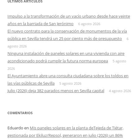
ÚLTIMOS ARTÍCULOS
Impulso a la transformación de un vacío urbano desde hace veinte
años en la barriada de San Jerónimo
6 agosto 2026
El nuevo contrato para la conservación de monumentos de la vía
pública en Sevilla tendrá un 25 por ciento más de presupuesto
6
agosto 2026
Ninguna instalación de paneles solares en una vivienda con aire
acondicionado podrá cumplir la futura norma europea
5 agosto
2026
El Ayuntamiento abre una consulta ciudadana sobre los toldos en
las vías públicas de Sevilla
5 agosto 2026
Julio (2026) deja 382 parados menos en Sevilla capital
4 agosto 2026
COMENTARIOS
Eduardo
en
Mis paneles solares en la planta deTejeda de Tiétar,
gestionada por Ekiluz/Repsol, generaron en julio (2026) un 86%