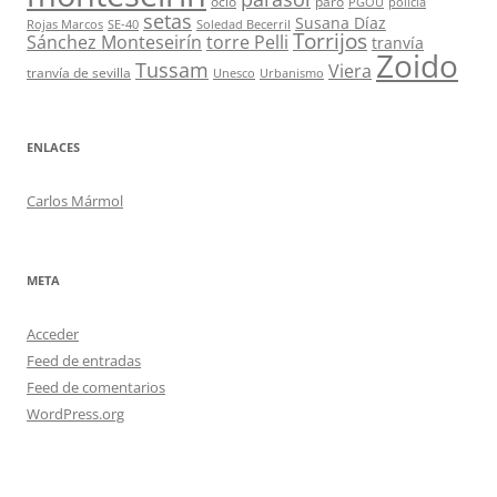
ocio
paro
PGOU
policía
setas
Susana Díaz
Rojas Marcos
SE-40
Soledad Becerril
Torrijos
Sánchez Monteseirín
torre Pelli
tranvía
Zoido
Tussam
Viera
tranvía de sevilla
Unesco
Urbanismo
ENLACES
Carlos Mármol
META
Acceder
Feed de entradas
Feed de comentarios
WordPress.org