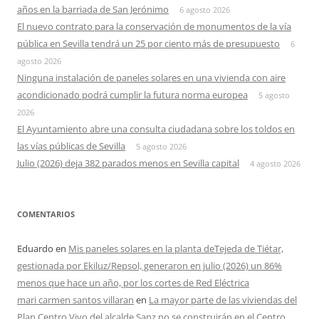
años en la barriada de San Jerónimo
6 agosto 2026
El nuevo contrato para la conservación de monumentos de la vía
pública en Sevilla tendrá un 25 por ciento más de presupuesto
6
agosto 2026
Ninguna instalación de paneles solares en una vivienda con aire
acondicionado podrá cumplir la futura norma europea
5 agosto
2026
El Ayuntamiento abre una consulta ciudadana sobre los toldos en
las vías públicas de Sevilla
5 agosto 2026
Julio (2026) deja 382 parados menos en Sevilla capital
4 agosto 2026
COMENTARIOS
Eduardo
en
Mis paneles solares en la planta deTejeda de Tiétar,
gestionada por Ekiluz/Repsol, generaron en julio (2026) un 86%
menos que hace un año, por los cortes de Red Eléctrica
mari carmen santos villaran
en
La mayor parte de las viviendas del
Plan Centro Vivo del alcalde Sanz no se construirán en el Centro