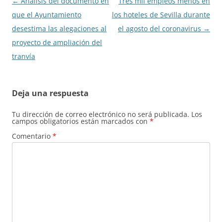
Navegación
←
Análisis del documento en
Tres mil empleos menos en
de
que el Ayuntamiento
los hoteles de Sevilla durante
entradas
desestima las alegaciones al
el agosto del coronavirus
→
proyecto de ampliación del
tranvía
Deja una respuesta
Tu dirección de correo electrónico no será publicada.
Los
campos obligatorios están marcados con
*
Comentario
*