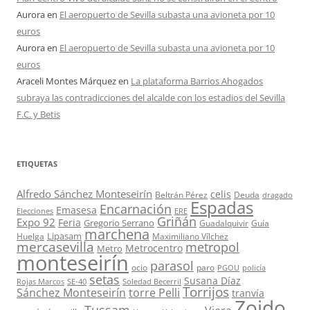
Aurora
en
El aeropuerto de Sevilla subasta una avioneta por 10
euros
Aurora
en
El aeropuerto de Sevilla subasta una avioneta por 10
euros
Araceli Montes Márquez
en
La plataforma Barrios Ahogados
subraya las contradicciones del alcalde con los estadios del Sevilla
F.C. y Betis
ETIQUETAS
Alfredo Sánchez Monteseirín
celis
Beltrán Pérez
Deuda
dragado
Espadas
Encarnación
Emasesa
Elecciones
ERE
Griñán
Expo 92
Feria
Gregorio Serrano
Guadalquivir
Guía
marchena
Lipasam
Huelga
Maximiliano Vílchez
mercasevilla
metropol
Metrocentro
Metro
monteseirín
parasol
ocio
paro
PGOU
policía
setas
Susana Díaz
Rojas Marcos
SE-40
Soledad Becerril
Torrijos
Sánchez Monteseirín
torre Pelli
tranvía
Zoido
Tussam