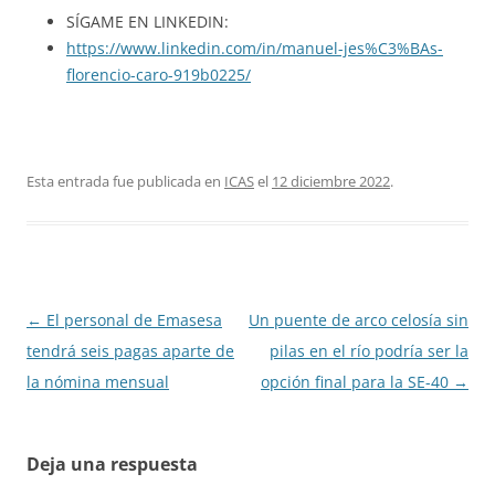
SÍGAME EN LINKEDIN:
https://www.linkedin.com/in/manuel-jes%C3%BAs-
florencio-caro-919b0225/
Esta entrada fue publicada en
ICAS
el
12 diciembre 2022
.
Navegación
←
El personal de Emasesa
Un puente de arco celosía sin
de
tendrá seis pagas aparte de
pilas en el río podría ser la
entradas
la nómina mensual
opción final para la SE-40
→
Deja una respuesta