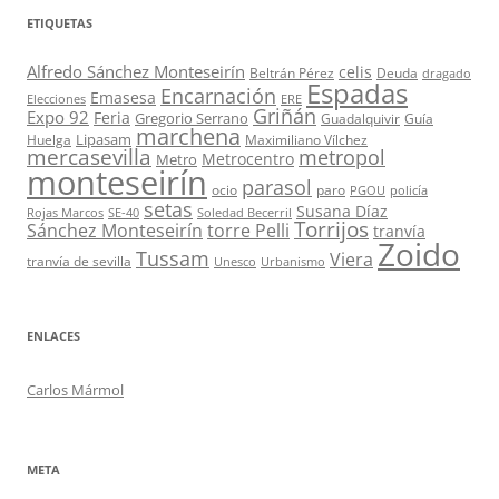
ETIQUETAS
Alfredo Sánchez Monteseirín
celis
Beltrán Pérez
Deuda
dragado
Espadas
Encarnación
Emasesa
Elecciones
ERE
Griñán
Expo 92
Feria
Gregorio Serrano
Guadalquivir
Guía
marchena
Lipasam
Huelga
Maximiliano Vílchez
mercasevilla
metropol
Metrocentro
Metro
monteseirín
parasol
ocio
paro
PGOU
policía
setas
Susana Díaz
Rojas Marcos
SE-40
Soledad Becerril
Torrijos
Sánchez Monteseirín
torre Pelli
tranvía
Zoido
Tussam
Viera
tranvía de sevilla
Unesco
Urbanismo
ENLACES
Carlos Mármol
META