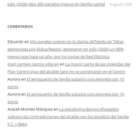
Julio (2026) deja 382 parados menos en Sevilla capital
4 agosto 2026
COMENTARIOS
Eduardo
en
Mis paneles solares en la planta deTejeda de Tiétar,
gestionada por Ekiluz/Repsol, generaron en julio (2026) un 86%
menos que hace un año, por los cortes de Red Eléctrica
mari carmen santos villaran
en
La mayor parte de las viviendas del
Plan Centro Vivo del alcalde Sanz no se construirán en el Centro
Aurora
en
El aeropuerto de Sevilla subasta una avioneta por 10
euros
Aurora
en
El aeropuerto de Sevilla subasta una avioneta por 10
euros
Araceli Montes Márquez
en
La plataforma Barrios Ahogados
subraya las contradicciones del alcalde con los estadios del Sevilla
F.C. y Betis