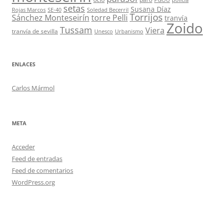
setas
Susana Díaz
Rojas Marcos
SE-40
Soledad Becerril
Torrijos
Sánchez Monteseirín
torre Pelli
tranvía
Zoido
Tussam
Viera
tranvía de sevilla
Unesco
Urbanismo
ENLACES
Carlos Mármol
META
Acceder
Feed de entradas
Feed de comentarios
WordPress.org