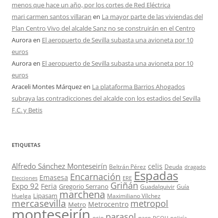
menos que hace un año, por los cortes de Red Eléctrica
mari carmen santos villaran
en
La mayor parte de las viviendas del
Plan Centro Vivo del alcalde Sanz no se construirán en el Centro
Aurora
en
El aeropuerto de Sevilla subasta una avioneta por 10
euros
Aurora
en
El aeropuerto de Sevilla subasta una avioneta por 10
euros
Araceli Montes Márquez
en
La plataforma Barrios Ahogados
subraya las contradicciones del alcalde con los estadios del Sevilla
F.C. y Betis
ETIQUETAS
Alfredo Sánchez Monteseirín
celis
Beltrán Pérez
Deuda
dragado
Espadas
Encarnación
Emasesa
Elecciones
ERE
Griñán
Expo 92
Feria
Gregorio Serrano
Guadalquivir
Guía
marchena
Lipasam
Huelga
Maximiliano Vílchez
mercasevilla
metropol
Metrocentro
Metro
monteseirín
parasol
ocio
paro
PGOU
policía