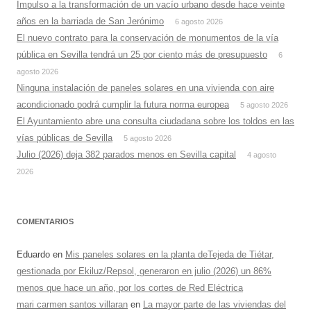
Impulso a la transformación de un vacío urbano desde hace veinte
años en la barriada de San Jerónimo
6 agosto 2026
El nuevo contrato para la conservación de monumentos de la vía
pública en Sevilla tendrá un 25 por ciento más de presupuesto
6
agosto 2026
Ninguna instalación de paneles solares en una vivienda con aire
acondicionado podrá cumplir la futura norma europea
5 agosto 2026
El Ayuntamiento abre una consulta ciudadana sobre los toldos en las
vías públicas de Sevilla
5 agosto 2026
Julio (2026) deja 382 parados menos en Sevilla capital
4 agosto
2026
COMENTARIOS
Eduardo
en
Mis paneles solares en la planta deTejeda de Tiétar,
gestionada por Ekiluz/Repsol, generaron en julio (2026) un 86%
menos que hace un año, por los cortes de Red Eléctrica
mari carmen santos villaran
en
La mayor parte de las viviendas del