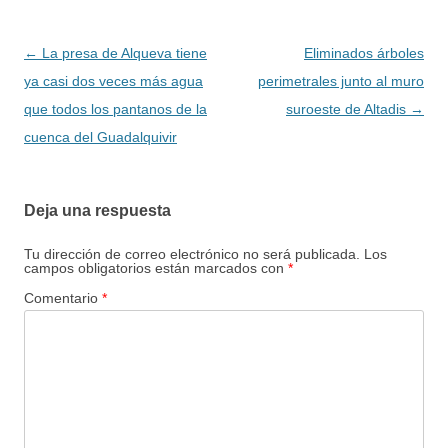
Navegación
←
La presa de Alqueva tiene
Eliminados árboles
de
ya casi dos veces más agua
perimetrales junto al muro
entradas
que todos los pantanos de la
suroeste de Altadis
→
cuenca del Guadalquivir
Deja una respuesta
Tu dirección de correo electrónico no será publicada.
Los
campos obligatorios están marcados con
*
Comentario
*