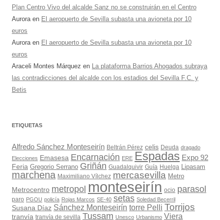
Plan Centro Vivo del alcalde Sanz no se construirán en el Centro
Aurora
en
El aeropuerto de Sevilla subasta una avioneta por 10
euros
Aurora
en
El aeropuerto de Sevilla subasta una avioneta por 10
euros
Araceli Montes Márquez
en
La plataforma Barrios Ahogados subraya
las contradicciones del alcalde con los estadios del Sevilla F.C. y
Betis
ETIQUETAS
Alfredo Sánchez Monteseirín
celis
Beltrán Pérez
Deuda
dragado
Espadas
Encarnación
Expo 92
Emasesa
Elecciones
ERE
Griñán
Feria
Gregorio Serrano
Lipasam
Guadalquivir
Guía
Huelga
marchena
mercasevilla
Maximiliano Vílchez
Metro
monteseirín
metropol
parasol
Metrocentro
ocio
setas
paro
PGOU
policía
Rojas Marcos
SE-40
Soledad Becerril
Torrijos
Sánchez Monteseirín
torre Pelli
Susana Díaz
Tussam
Viera
tranvía
tranvía de sevilla
Unesco
Urbanismo