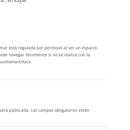
ar, en kayak
”
amar está regulada por permisos al ser un espacio
uede navegar libremente si no se realiza con la
 GuadiamarEduca
 será publicada.
Los campos obligatorios están