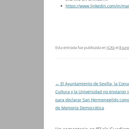
https://www.linkedin.com/in/ma
Esta entrada fue publicada en
ICAS
el
8 jun
Navegación
←
El Ayuntamiento de Sevilla, la Cons
de
Cultura y la Universidad no enviaron 
entradas
para declarar San Hermenegildo com
de Memoria Democrática