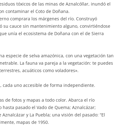
esiduos tóxicos de las minas de Aznalcóllar, inundó el
on contaminar el Coto de Doñana.
ierno comprara los márgenes del río. Construyó
jó su cauce sin mantenimiento alguno, convirtiéndose
que unía el ecosistema de Doñana con el de Sierra
una especie de selva amazónica, con una vegetación tan
etrable. La fauna va pareja a la vegetación: te puedes
terrestres, acuáticos como voladores».
os, cada uno accesible de forma independiente.
as de fotos y mapas a todo color. Abarca el río
o hasta pasado el Vado de Quema; Aznalcázar;
e Aznalcázar y La Puebla; una visión del pasado: “El
almente, mapas de 1950.