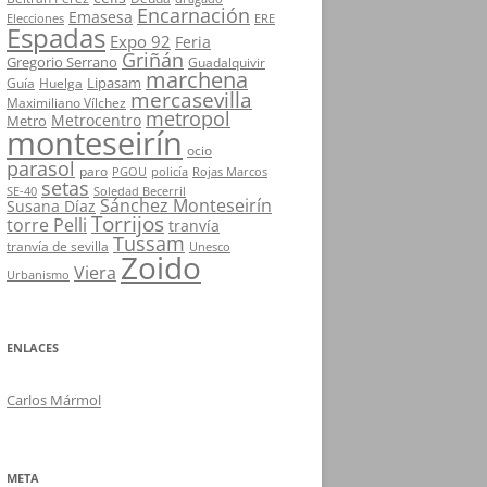
Encarnación
Emasesa
Elecciones
ERE
Espadas
Expo 92
Feria
Griñán
Gregorio Serrano
Guadalquivir
marchena
Lipasam
Guía
Huelga
mercasevilla
Maximiliano Vílchez
metropol
Metrocentro
Metro
monteseirín
ocio
parasol
paro
PGOU
policía
Rojas Marcos
setas
SE-40
Soledad Becerril
Sánchez Monteseirín
Susana Díaz
Torrijos
torre Pelli
tranvía
Tussam
tranvía de sevilla
Unesco
Zoido
Viera
Urbanismo
ENLACES
Carlos Mármol
META