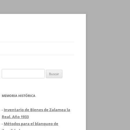
Buscar:
MEMORIA HISTÓRICA
-
Inventario de Bienes de Zalamea la
Real. Año 1933
-
Métodos para el blanqueo de