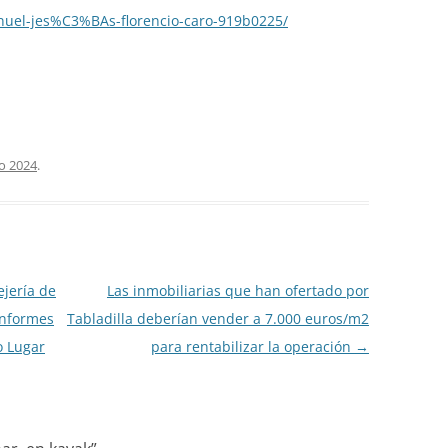
nuel-jes%C3%BAs-florencio-caro-919b0225/
io 2024
.
ejería de
Las inmobiliarias que han ofertado por
informes
Tabladilla deberían vender a 7.000 euros/m2
o Lugar
para rentabilizar la operación
→