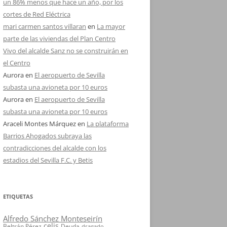
un 86% menos que hace un año, por los
cortes de Red Eléctrica
mari carmen santos villaran
en
La mayor
parte de las viviendas del Plan Centro
Vivo del alcalde Sanz no se construirán en
el Centro
Aurora
en
El aeropuerto de Sevilla
subasta una avioneta por 10 euros
Aurora
en
El aeropuerto de Sevilla
subasta una avioneta por 10 euros
Araceli Montes Márquez
en
La plataforma
Barrios Ahogados subraya las
contradicciones del alcalde con los
estadios del Sevilla F.C. y Betis
ETIQUETAS
Alfredo Sánchez Monteseirín
celis
Beltrán Pérez
Deuda
dragado