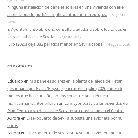
Ninguna instalación de paneles solares en una vivienda con aire
acondicionado podrá cumplir la futura norma europea
5 agosto
2026
El Ayuntamiento abre una consulta ciudadana sobre los toldos en
las vías públicas de Sevilla
5 agosto 2026
Julio (2026) deja 382 parados menos en Sevilla capital
4 agosto 2026
COMENTARIOS
Eduardo
en
Mis paneles solares en la planta deTejeda de Tiétar,
gestionada por Ekiluz/Repsol, generaron en julio (2026) un 86%
menos que hace un año, por los cortes de Red Eléctrica
mari carmen santos villaran
en
La mayor parte de las viviendas del
Plan Centro Vivo del alcalde Sanz no se construirán en el Centro
Aurora
en
El aeropuerto de Sevilla subasta una avioneta por 10
euros
Aurora
en
El aeropuerto de Sevilla subasta una avioneta por 10