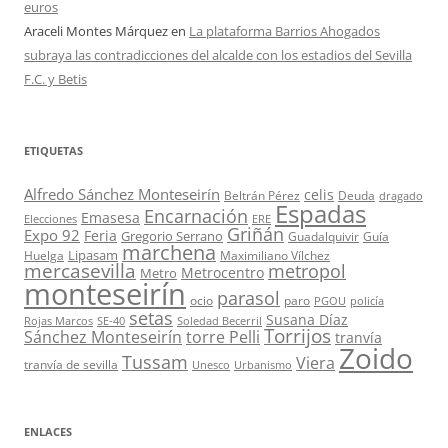
euros
Araceli Montes Márquez
en
La plataforma Barrios Ahogados
subraya las contradicciones del alcalde con los estadios del Sevilla
F.C. y Betis
ETIQUETAS
Alfredo Sánchez Monteseirín
celis
Beltrán Pérez
Deuda
dragado
Espadas
Encarnación
Emasesa
Elecciones
ERE
Griñán
Expo 92
Feria
Gregorio Serrano
Guadalquivir
Guía
marchena
Lipasam
Huelga
Maximiliano Vílchez
mercasevilla
metropol
Metrocentro
Metro
monteseirín
parasol
ocio
paro
PGOU
policía
setas
Susana Díaz
Rojas Marcos
SE-40
Soledad Becerril
Torrijos
Sánchez Monteseirín
torre Pelli
tranvía
Zoido
Tussam
Viera
tranvía de sevilla
Unesco
Urbanismo
ENLACES