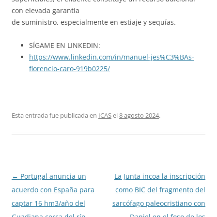
con elevada garantía
de suministro, especialmente en estiaje y sequías.
SÍGAME EN LINKEDIN:
https://www.linkedin.com/in/manuel-jes%C3%BAs-
florencio-caro-919b0225/
Esta entrada fue publicada en
ICAS
el
8 agosto 2024
.
Navegación
←
Portugal anuncia un
La Junta incoa la inscripción
de
acuerdo con España para
como BIC del fragmento del
entradas
captar 16 hm3/año del
sarcófago paleocristiano con
Guadiana cerca del río
Daniel en el foso de los