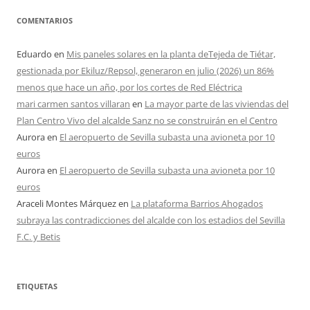
COMENTARIOS
Eduardo
en
Mis paneles solares en la planta deTejeda de Tiétar,
gestionada por Ekiluz/Repsol, generaron en julio (2026) un 86%
menos que hace un año, por los cortes de Red Eléctrica
mari carmen santos villaran
en
La mayor parte de las viviendas del
Plan Centro Vivo del alcalde Sanz no se construirán en el Centro
Aurora
en
El aeropuerto de Sevilla subasta una avioneta por 10
euros
Aurora
en
El aeropuerto de Sevilla subasta una avioneta por 10
euros
Araceli Montes Márquez
en
La plataforma Barrios Ahogados
subraya las contradicciones del alcalde con los estadios del Sevilla
F.C. y Betis
ETIQUETAS