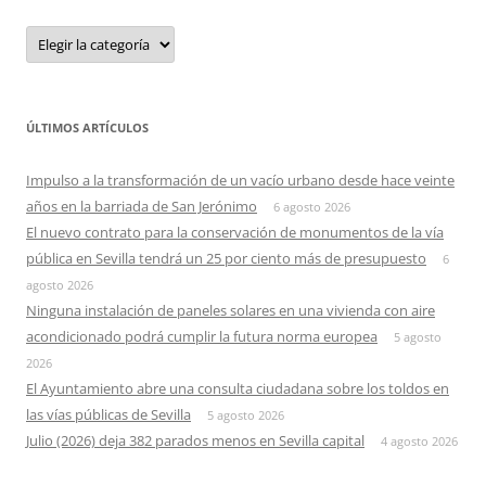
Categorias
ÚLTIMOS ARTÍCULOS
Impulso a la transformación de un vacío urbano desde hace veinte
años en la barriada de San Jerónimo
6 agosto 2026
El nuevo contrato para la conservación de monumentos de la vía
pública en Sevilla tendrá un 25 por ciento más de presupuesto
6
agosto 2026
Ninguna instalación de paneles solares en una vivienda con aire
acondicionado podrá cumplir la futura norma europea
5 agosto
2026
El Ayuntamiento abre una consulta ciudadana sobre los toldos en
las vías públicas de Sevilla
5 agosto 2026
Julio (2026) deja 382 parados menos en Sevilla capital
4 agosto 2026