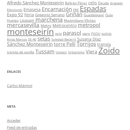
Alfredo Sánchez Monteseirín
celis
Beltrán Pérez
Deuda
dragado
Espadas
Encarnación
Emasesa
Elecciones
ERE
Griñán
Expo 92
Feria
Gregorio Serrano
Guadalquivir
Guía
marchena
Lipasam
Huelga
Maximiliano Vílchez
mercasevilla
metropol
Metrocentro
Metro
monteseirín
parasol
ocio
paro
PGOU
policía
setas
Susana Díaz
Rojas Marcos
SE-40
Soledad Becerril
Torrijos
Sánchez Monteseirín
torre Pelli
tranvía
Zoido
Tussam
Viera
tranvía de sevilla
Unesco
Urbanismo
ENLACES
Carlos Mármol
META
Acceder
Feed de entradas