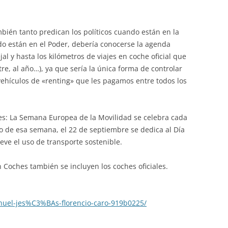
.
mbién tanto predican los políticos cuando están en la
do están en el Poder, debería conocerse la agenda
jal y hasta los kilómetros de viajes en coche oficial que
stre, al año…), ya que sería la única forma de controlar
vehículos de «renting» que les pagamos entre todos los
iles: La Semana Europea de la Movilidad se celebra cada
o de esa semana, el 22 de septiembre se dedica al Día
ve el uso de transporte sostenible.
 Coches también se incluyen los coches oficiales.
nuel-jes%C3%BAs-florencio-caro-919b0225/