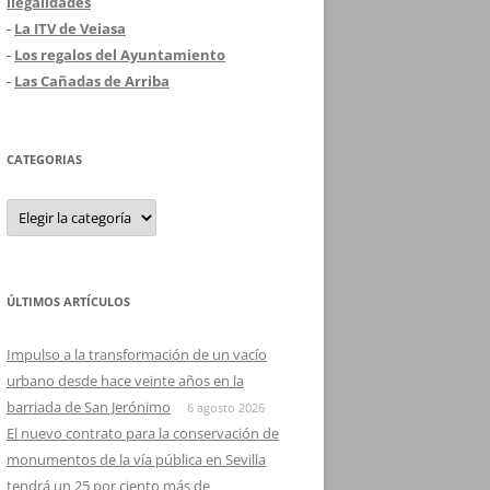
ilegalidades
-
La ITV de Veiasa
-
Los regalos del Ayuntamiento
-
Las Cañadas de Arriba
CATEGORIAS
Categorias
ÚLTIMOS ARTÍCULOS
Impulso a la transformación de un vacío
urbano desde hace veinte años en la
barriada de San Jerónimo
6 agosto 2026
El nuevo contrato para la conservación de
monumentos de la vía pública en Sevilla
tendrá un 25 por ciento más de