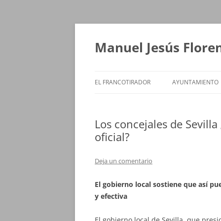
Saltar
al
contenido
Manuel Jesús Flore
EL FRANCOTIRADOR
AYUNTAMIENTO
Los concejales de Sevill
oficial?
Deja un comentario
El gobierno local sostiene que así 
y efectiva
El gobierno local de Sevilla, que pres