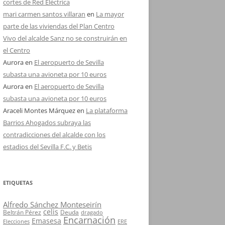
cortes de Red Eléctrica
mari carmen santos villaran
en
La mayor
parte de las viviendas del Plan Centro
Vivo del alcalde Sanz no se construirán en
el Centro
Aurora
en
El aeropuerto de Sevilla
subasta una avioneta por 10 euros
Aurora
en
El aeropuerto de Sevilla
subasta una avioneta por 10 euros
Araceli Montes Márquez
en
La plataforma
Barrios Ahogados subraya las
contradicciones del alcalde con los
estadios del Sevilla F.C. y Betis
ETIQUETAS
Alfredo Sánchez Monteseirín
celis
Beltrán Pérez
Deuda
dragado
Encarnación
Emasesa
Elecciones
ERE