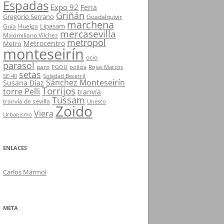
Espadas
Expo 92
Feria
Griñán
Gregorio Serrano
Guadalquivir
marchena
Lipasam
Guía
Huelga
mercasevilla
Maximiliano Vílchez
metropol
Metrocentro
Metro
monteseirín
ocio
parasol
paro
PGOU
policía
Rojas Marcos
setas
SE-40
Soledad Becerril
Sánchez Monteseirín
Susana Díaz
Torrijos
torre Pelli
tranvía
Tussam
tranvía de sevilla
Unesco
Zoido
Viera
Urbanismo
ENLACES
Carlos Mármol
META