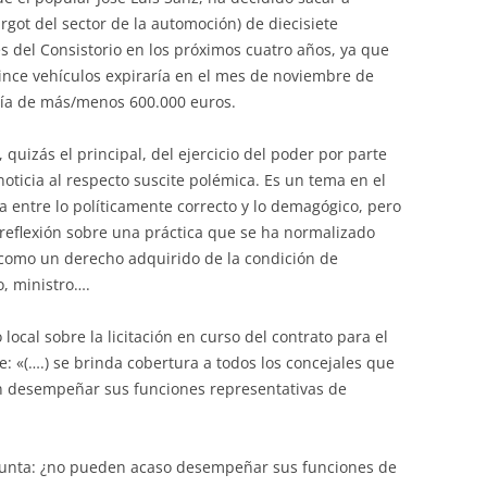
 argot del sector de la automoción) de diecisiete
es del Consistorio en los próximos cuatro años, ya que
uince vehículos expiraría en el mes de noviembre de
ería de más/menos 600.000 euros.
, quizás el principal, del ejercicio del poder por parte
 noticia al respecto suscite polémica. Es un tema en el
iza entre lo políticamente correcto y lo demagógico, pero
reflexión sobre una práctica que se ha normalizado
 como un derecho adquirido de la condición de
o, ministro….
local sobre la licitación en curso del contrato para el
se: «(….) se brinda cobertura a todos los concejales que
an desempeñar sus funciones representativas de
gunta: ¿no pueden acaso desempeñar sus funciones de