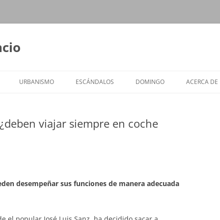
ncio
URBANISMO
ESCÁNDALOS
DOMINGO
ACERCA DE
a ¿deben viajar siempre en coche
pueden desempeñar sus funciones de manera adecuada
ide el popular José Luis Sanz, ha decidido sacar a