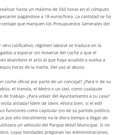
realizar hasta un máximo de 550 horas en el cómputo
mpezaron pagándose a 18 euros/hora. La cantidad se ha
orcentaje que marquen los Presupuestos Generales del
otro calificativo, régimen laboral se traduce en la
igados a esperar sin moverse del coche a que el
nado abandone el acto al que haya acudido y vuelva a
 equis horas de la noche. Del uso al abuso.
un coche oficial por parte de un concejal? ¿Para ir de su
bús, el tranvía, el Metro o un taxi, como cualquier
o de trabajo. ¿Para volver del Ayuntamiento a su casa?
 visita aislada? Ídem de ídem. Ahora bien, si el edil
s funciones como capitular (no de su partido político,
e por ello literalmente no le diera tiempo a llegar de
e utilizara un vehículo del Parque Móvil Municipal. Si no
público, cuyas bondades pregonan las Administraciones,