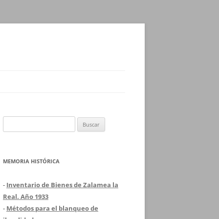
Buscar:
MEMORIA HISTÓRICA
-
Inventario de Bienes de Zalamea la
Real. Año 1933
-
Métodos para el blanqueo de