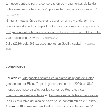
El nuevo contrato para la conservación de monumentos de la vía
pública en Sevilla tendrá un 25 por ciento más de presupuesto
6
agosto 2026
Ninguna instalación de paneles solares en una vivienda con aire
acondicionado podrá cumplir la futura norma europea
5 agosto 2026
El Ayuntamiento abre una consulta ciudadana sobre los toldos en las
vías públicas de Sevilla
5 agosto 2026
Julio (2026) deja 382 parados menos en Sevilla capital
4 agosto
2026
COMENTARIOS
Eduardo
en
Mis paneles solares en la planta deTejeda de Tiétar,
gestionada por Ekiluz/Repsol, generaron en julio (2026) un 86%
menos que hace un año, por los cortes de Red Eléctrica
mari carmen santos villaran
en
La mayor parte de las viviendas del
Plan Centro Vivo del alcalde Sanz no se construirán en el Centro
Aurora
en
El aeropuerto de Sevilla subasta una avioneta por 10