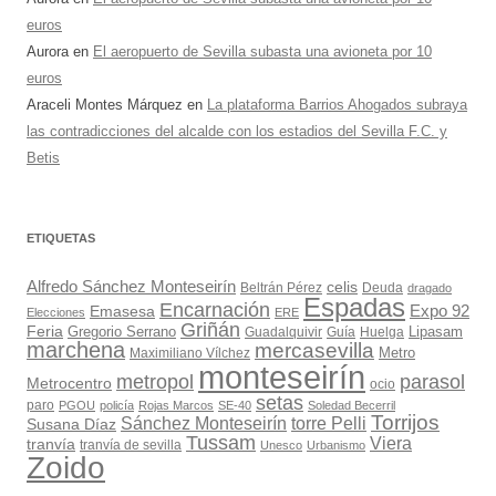
euros
Aurora
en
El aeropuerto de Sevilla subasta una avioneta por 10
euros
Araceli Montes Márquez
en
La plataforma Barrios Ahogados subraya
las contradicciones del alcalde con los estadios del Sevilla F.C. y
Betis
ETIQUETAS
Alfredo Sánchez Monteseirín
celis
Beltrán Pérez
Deuda
dragado
Espadas
Encarnación
Expo 92
Emasesa
Elecciones
ERE
Griñán
Feria
Gregorio Serrano
Lipasam
Guadalquivir
Guía
Huelga
marchena
mercasevilla
Maximiliano Vílchez
Metro
monteseirín
metropol
parasol
Metrocentro
ocio
setas
paro
PGOU
policía
Rojas Marcos
SE-40
Soledad Becerril
Torrijos
Sánchez Monteseirín
torre Pelli
Susana Díaz
Tussam
Viera
tranvía
tranvía de sevilla
Unesco
Urbanismo
Zoido