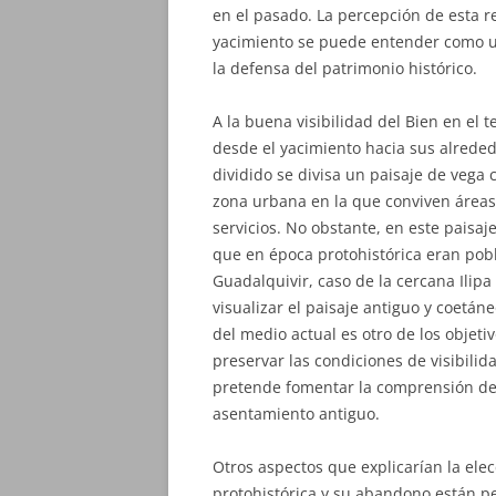
en el pasado. La percepción de esta r
yacimiento se puede entender como u
la defensa del patrimonio histórico.
A la buena visibilidad del Bien en el t
desde el yacimiento hacia sus alrede
dividido se divisa un paisaje de vega 
zona urbana en la que conviven áreas 
servicios. No obstante, en este pais
que en época protohistórica eran pobl
Guadalquivir, caso de la cercana Ilipa (
visualizar el paisaje antiguo y coetán
del medio actual es otro de los objeti
preservar las condiciones de visibilid
pretende fomentar la comprensión de l
asentamiento antiguo.
Otros aspectos que explicarían la ele
protohistórica y su abandono están 