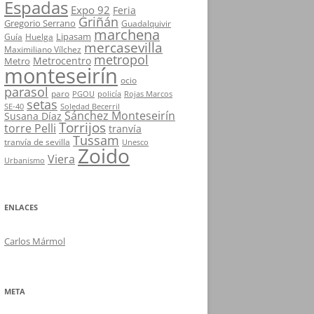
Espadas
Expo 92
Feria
Griñán
Gregorio Serrano
Guadalquivir
marchena
Lipasam
Guía
Huelga
mercasevilla
Maximiliano Vílchez
metropol
Metrocentro
Metro
monteseirín
ocio
parasol
paro
PGOU
policía
Rojas Marcos
setas
SE-40
Soledad Becerril
Sánchez Monteseirín
Susana Díaz
Torrijos
torre Pelli
tranvía
Tussam
tranvía de sevilla
Unesco
Zoido
Viera
Urbanismo
ENLACES
Carlos Mármol
META