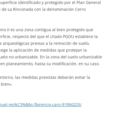
uperficie identificado y protegido por el Plan General
 de La Rinconada con la denominación Cerro
no II es una zona contigua al bien protegido que
rficie, respecto del que el citado PGOU establece la
es arqueológicas previas a la remoción de suelo.
xige la aplicación de medidas que protejan la
suelo no urbanizable. En la zona del suelo urbanizable
en planeamiento, hasta su modificación, en su caso.
entorno, las medidas previstas deberán evitar la
 bien».
nuel-jes%C3%BAs-florencio-caro-919b0225/