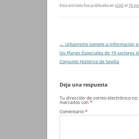
Esta entrada fue publicada en
ICAS
el
10 no
Navegación
←
Urbanismo somete a información p
de
los Planes Especiales de 19 sectores d
entradas
Conjunto Histórico de Sevilla
Deja una respuesta
Tu dirección de correo electrónico no
marcados con
*
Comentario
*