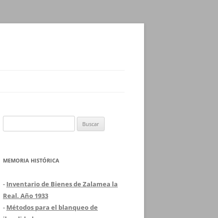
Buscar:
MEMORIA HISTÓRICA
-
Inventario de Bienes de Zalamea la
Real. Año 1933
-
Métodos para el blanqueo de