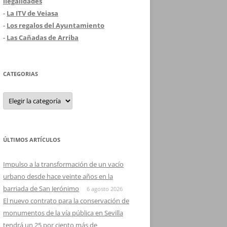
ilegalidades
-
La ITV de Veiasa
-
Los regalos del Ayuntamiento
-
Las Cañadas de Arriba
CATEGORIAS
Categorias
ÚLTIMOS ARTÍCULOS
Impulso a la transformación de un vacío
urbano desde hace veinte años en la
barriada de San Jerónimo
6 agosto 2026
El nuevo contrato para la conservación de
monumentos de la vía pública en Sevilla
tendrá un 25 por ciento más de