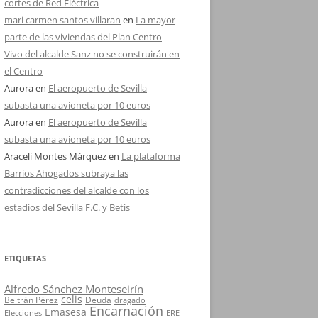
cortes de Red Eléctrica
mari carmen santos villaran
en
La mayor
parte de las viviendas del Plan Centro
Vivo del alcalde Sanz no se construirán en
el Centro
Aurora
en
El aeropuerto de Sevilla
subasta una avioneta por 10 euros
Aurora
en
El aeropuerto de Sevilla
subasta una avioneta por 10 euros
Araceli Montes Márquez
en
La plataforma
Barrios Ahogados subraya las
contradicciones del alcalde con los
estadios del Sevilla F.C. y Betis
ETIQUETAS
Alfredo Sánchez Monteseirín
celis
Beltrán Pérez
Deuda
dragado
Encarnación
Emasesa
Elecciones
ERE