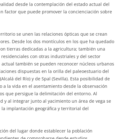
ealidad desde la contemplación del estado actual del
n factor que puede promover la concienciación sobre
erritorio se unen las relaciones ópticas que se crean
dores. Desde los dos montículos en los que ha quedado
con tierras dedicadas a la agricultura; también una
residenciales con otras industriales y del sector
aje actual también se pueden reconocer núcleos urbanos
aciones dispuestas en la orilla del paleoestuario del
Alcalá del Río) y de Spal (Sevilla). Esta posibilidad de
eo a la vida en el asentamiento desde la observación
vos que persigue la delimitación del entorno. Al
ad y al integrar junto al yacimiento un área de vega se
a implantación geográfica y territorial del
cción del lugar donde establecer la población
pendientes de comprobarse desde estudios