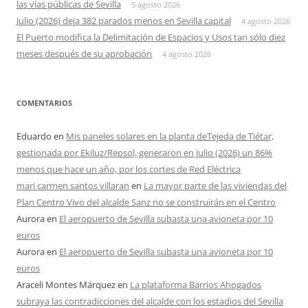
las vías públicas de Sevilla
5 agosto 2026
Julio (2026) deja 382 parados menos en Sevilla capital
4 agosto 2026
El Puerto modifica la Delimitación de Espacios y Usos tan sólo diez
meses después de su aprobación
4 agosto 2026
COMENTARIOS
Eduardo
en
Mis paneles solares en la planta deTejeda de Tiétar,
gestionada por Ekiluz/Repsol, generaron en julio (2026) un 86%
menos que hace un año, por los cortes de Red Eléctrica
mari carmen santos villaran
en
La mayor parte de las viviendas del
Plan Centro Vivo del alcalde Sanz no se construirán en el Centro
Aurora
en
El aeropuerto de Sevilla subasta una avioneta por 10
euros
Aurora
en
El aeropuerto de Sevilla subasta una avioneta por 10
euros
Araceli Montes Márquez
en
La plataforma Barrios Ahogados
subraya las contradicciones del alcalde con los estadios del Sevilla