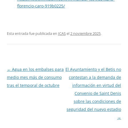
florencio-caro-919b0225/
Esta entrada fue publicada en
ICAS
el
2 noviembre 2025
.
Navegación
←
Agua en los embalses para
El Ayuntamiento y el Betis no
de
medio mes más de consumo
contestan a la demanda de
entradas
tras el temporal de octubre
información en virtud del
Convenio de Saint Denis
sobre las condiciones de
seguridad del nuevo estadio
→