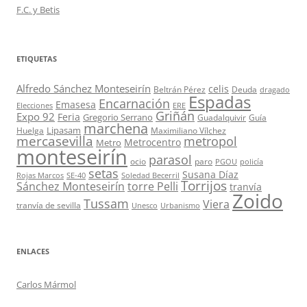
F.C. y Betis
ETIQUETAS
Alfredo Sánchez Monteseirín
celis
Beltrán Pérez
Deuda
dragado
Espadas
Encarnación
Emasesa
Elecciones
ERE
Griñán
Expo 92
Feria
Gregorio Serrano
Guadalquivir
Guía
marchena
Lipasam
Huelga
Maximiliano Vílchez
mercasevilla
metropol
Metrocentro
Metro
monteseirín
parasol
ocio
paro
PGOU
policía
setas
Susana Díaz
Rojas Marcos
SE-40
Soledad Becerril
Torrijos
Sánchez Monteseirín
torre Pelli
tranvía
Zoido
Tussam
Viera
tranvía de sevilla
Unesco
Urbanismo
ENLACES
Carlos Mármol