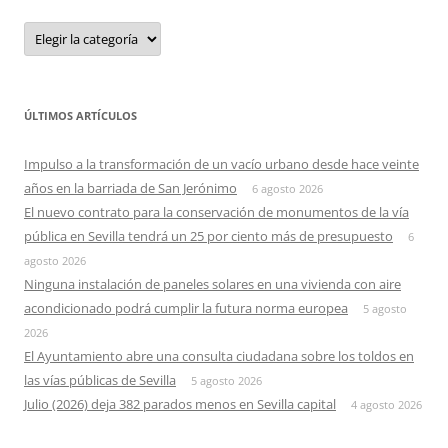
Categorias
ÚLTIMOS ARTÍCULOS
Impulso a la transformación de un vacío urbano desde hace veinte
años en la barriada de San Jerónimo
6 agosto 2026
El nuevo contrato para la conservación de monumentos de la vía
pública en Sevilla tendrá un 25 por ciento más de presupuesto
6
agosto 2026
Ninguna instalación de paneles solares en una vivienda con aire
acondicionado podrá cumplir la futura norma europea
5 agosto
2026
El Ayuntamiento abre una consulta ciudadana sobre los toldos en
las vías públicas de Sevilla
5 agosto 2026
Julio (2026) deja 382 parados menos en Sevilla capital
4 agosto 2026