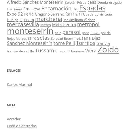
Alfredo Sánchez Monteseirín
celis
Beltrán Pérez
Deuda
dragado
Espadas
Encarnación
Emasesa
Elecciones
ERE
Griñán
Expo 92
Feria
Gregorio Serrano
Guadalquivir
Guía
marchena
Lipasam
Huelga
Maximiliano Vílchez
mercasevilla
metropol
Metrocentro
Metro
monteseirín
parasol
ocio
paro
PGOU
policía
setas
Susana Díaz
Rojas Marcos
SE-40
Soledad Becerril
Torrijos
Sánchez Monteseirín
torre Pelli
tranvía
Zoido
Tussam
Viera
tranvía de sevilla
Unesco
Urbanismo
ENLACES
Carlos Mármol
META
Acceder
Feed de entradas