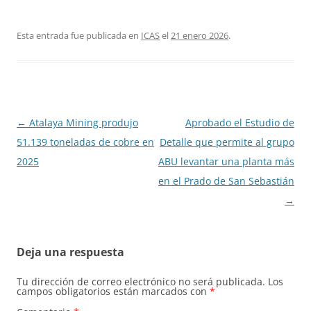
Esta entrada fue publicada en
ICAS
el
21 enero 2026
.
Navegación
←
Atalaya Mining produjo
Aprobado el Estudio de
de
51.139 toneladas de cobre en
Detalle que permite al grupo
entradas
2025
ABU levantar una planta más
en el Prado de San Sebastián
→
Deja una respuesta
Tu dirección de correo electrónico no será publicada.
Los
campos obligatorios están marcados con
*