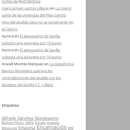
cortes de Red Eléctrica
mari carmen santos villaran
en
La mayor
parte de las viviendas del Plan Centro
Vivo del alcalde Sanz no se construirán en
el Centro
Aurora
en
El aeropuerto de Sevilla
subasta una avioneta por 10 euros
Aurora
en
El aeropuerto de Sevilla
subasta una avioneta por 10 euros
Araceli Montes Márquez
en
La plataforma
Barrios Ahogados subraya las
contradicciones del alcalde con los
estadios del Sevilla F.C. y Betis
ETIQUETAS
Alfredo Sánchez Monteseirín
celis
Beltrán Pérez
Deuda
dragado
Encarnación
Emasesa
Elecciones
ERE