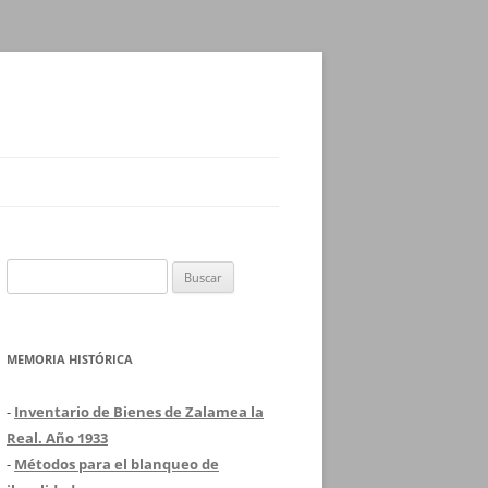
Buscar:
MEMORIA HISTÓRICA
-
Inventario de Bienes de Zalamea la
Real. Año 1933
-
Métodos para el blanqueo de