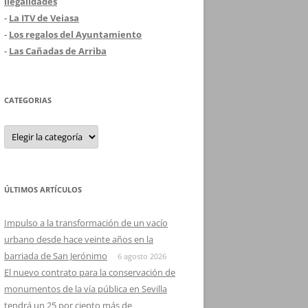
ilegalidades
-
La ITV de Veiasa
-
Los regalos del Ayuntamiento
-
Las Cañadas de Arriba
CATEGORIAS
Categorias
ÚLTIMOS ARTÍCULOS
Impulso a la transformación de un vacío
urbano desde hace veinte años en la
barriada de San Jerónimo
6 agosto 2026
El nuevo contrato para la conservación de
monumentos de la vía pública en Sevilla
tendrá un 25 por ciento más de