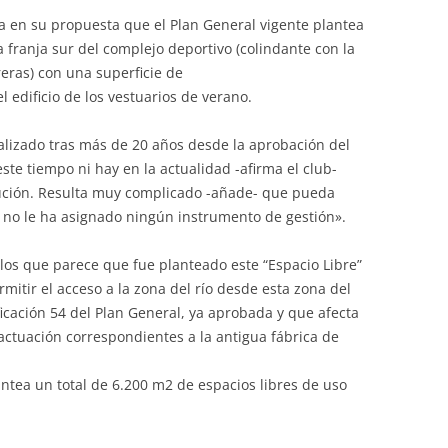
a en su propuesta que el Plan General vigente plantea
a franja sur del complejo deportivo (colindante con la
eras) con una superficie de
l edificio de los vestuarios de verano.
ializado tras más de 20 años desde la aprobación del
ste tiempo ni hay en la actualidad -afirma el club-
ecución. Resulta muy complicado -añade- que pueda
l no le ha asignado ningún instrumento de gestión».
 los que parece que fue planteado este “Espacio Libre”
rmitir el acceso a la zona del río desde esta zona del
icación 54 del Plan General, ya aprobada y que afecta
 actuación correspondientes a la antigua fábrica de
antea un total de 6.200 m2 de espacios libres de uso