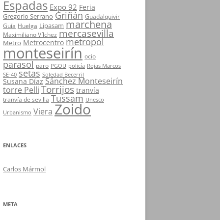
Espadas
Expo 92
Feria
Griñán
Gregorio Serrano
Guadalquivir
marchena
Lipasam
Guía
Huelga
mercasevilla
Maximiliano Vílchez
metropol
Metrocentro
Metro
monteseirín
ocio
parasol
paro
PGOU
policía
Rojas Marcos
setas
SE-40
Soledad Becerril
Sánchez Monteseirín
Susana Díaz
Torrijos
torre Pelli
tranvía
Tussam
tranvía de sevilla
Unesco
Zoido
Viera
Urbanismo
ENLACES
Carlos Mármol
META