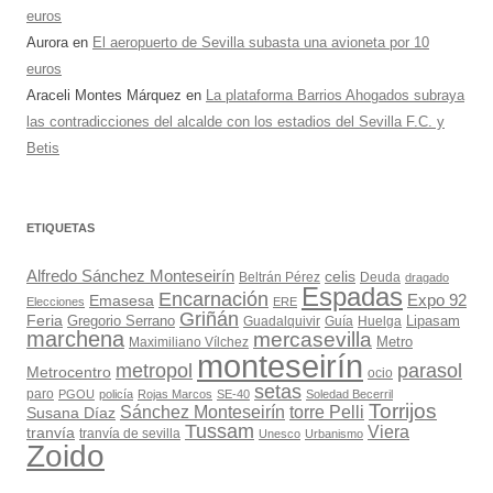
euros
Aurora
en
El aeropuerto de Sevilla subasta una avioneta por 10
euros
Araceli Montes Márquez
en
La plataforma Barrios Ahogados subraya
las contradicciones del alcalde con los estadios del Sevilla F.C. y
Betis
ETIQUETAS
Alfredo Sánchez Monteseirín
celis
Beltrán Pérez
Deuda
dragado
Espadas
Encarnación
Expo 92
Emasesa
Elecciones
ERE
Griñán
Feria
Gregorio Serrano
Lipasam
Guadalquivir
Guía
Huelga
marchena
mercasevilla
Maximiliano Vílchez
Metro
monteseirín
metropol
parasol
Metrocentro
ocio
setas
paro
PGOU
policía
Rojas Marcos
SE-40
Soledad Becerril
Torrijos
Sánchez Monteseirín
torre Pelli
Susana Díaz
Tussam
Viera
tranvía
tranvía de sevilla
Unesco
Urbanismo
Zoido