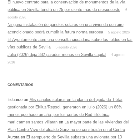
El nuevo contrato para la conservación de monumentos de la vía
pública en Sevilla tendrá un 25 por ciento más de presupuesto
6
agosto 2026
Ninguna instalación de paneles solares en una vivienda con aire
acondicionado podrá cumplir la futura norma europea
5 agosto 2026
El Ayuntamiento abre una consulta ciudadana sobre los toldos en las
vías públicas de Sevilla
5 agosto 2026
Julio (2026) deja 382 parados menos en Sevilla capital
4 agosto
2026
COMENTARIOS
Eduardo
en
Mis paneles solares en la planta deTejeda de Tiétar,
gestionada por Ekiluz/Repsol, generaron en julio (2026) un 86%
menos que hace un año, por los cortes de Red Eléctrica
mari carmen santos villaran
en
La mayor parte de las viviendas del
Plan Centro Vivo del alcalde Sanz no se construirán en el Centro
Aurora
en
El aeropuerto de Sevilla subasta una avioneta por 10