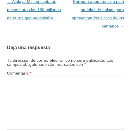
Navegación
←
Atalaya Mining capta en
Feragua aboga por un plan
de
pocas horas los 150 millones
andaluz de balsas para
entradas
de euros que necesitaba
aprovechar los alivios de los
pantanos
→
Deja una respuesta
Tu dirección de correo electrónico no será publicada.
Los
campos obligatorios están marcados con
*
Comentario
*