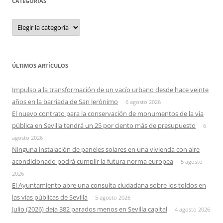
CATEGORIAS
Categorias
ÚLTIMOS ARTÍCULOS
Impulso a la transformación de un vacío urbano desde hace veinte
años en la barriada de San Jerónimo
6 agosto 2026
El nuevo contrato para la conservación de monumentos de la vía
pública en Sevilla tendrá un 25 por ciento más de presupuesto
6
agosto 2026
Ninguna instalación de paneles solares en una vivienda con aire
acondicionado podrá cumplir la futura norma europea
5 agosto
2026
El Ayuntamiento abre una consulta ciudadana sobre los toldos en
las vías públicas de Sevilla
5 agosto 2026
Julio (2026) deja 382 parados menos en Sevilla capital
4 agosto 2026