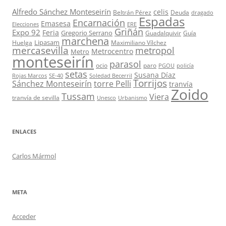
Alfredo Sánchez Monteseirín
celis
Beltrán Pérez
Deuda
dragado
Espadas
Encarnación
Emasesa
Elecciones
ERE
Griñán
Expo 92
Feria
Gregorio Serrano
Guadalquivir
Guía
marchena
Lipasam
Huelga
Maximiliano Vílchez
mercasevilla
metropol
Metrocentro
Metro
monteseirín
parasol
ocio
paro
PGOU
policía
setas
Susana Díaz
Rojas Marcos
SE-40
Soledad Becerril
Torrijos
Sánchez Monteseirín
torre Pelli
tranvía
Zoido
Tussam
Viera
tranvía de sevilla
Unesco
Urbanismo
ENLACES
Carlos Mármol
META
Acceder