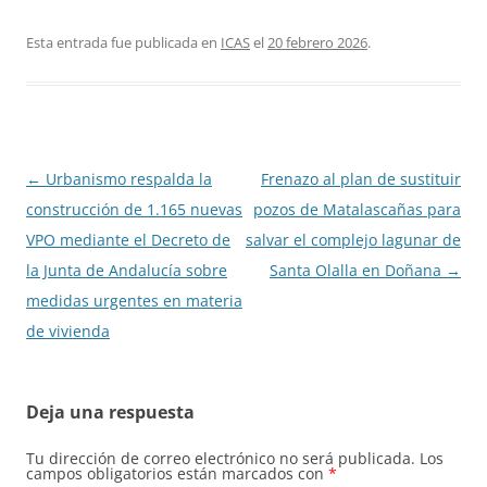
Esta entrada fue publicada en
ICAS
el
20 febrero 2026
.
Navegación
←
Urbanismo respalda la
Frenazo al plan de sustituir
de
construcción de 1.165 nuevas
pozos de Matalascañas para
entradas
VPO mediante el Decreto de
salvar el complejo lagunar de
la Junta de Andalucía sobre
Santa Olalla en Doñana
→
medidas urgentes en materia
de vivienda
Deja una respuesta
Tu dirección de correo electrónico no será publicada.
Los
campos obligatorios están marcados con
*