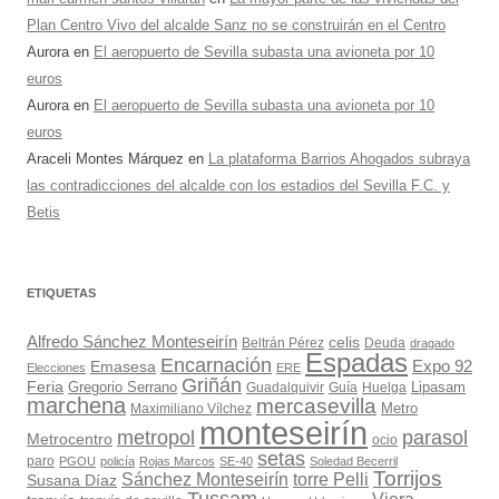
Plan Centro Vivo del alcalde Sanz no se construirán en el Centro
Aurora
en
El aeropuerto de Sevilla subasta una avioneta por 10
euros
Aurora
en
El aeropuerto de Sevilla subasta una avioneta por 10
euros
Araceli Montes Márquez
en
La plataforma Barrios Ahogados subraya
las contradicciones del alcalde con los estadios del Sevilla F.C. y
Betis
ETIQUETAS
Alfredo Sánchez Monteseirín
celis
Beltrán Pérez
Deuda
dragado
Espadas
Encarnación
Expo 92
Emasesa
Elecciones
ERE
Griñán
Feria
Gregorio Serrano
Lipasam
Guadalquivir
Guía
Huelga
marchena
mercasevilla
Maximiliano Vílchez
Metro
monteseirín
metropol
parasol
Metrocentro
ocio
setas
paro
PGOU
policía
Rojas Marcos
SE-40
Soledad Becerril
Torrijos
Sánchez Monteseirín
torre Pelli
Susana Díaz
Tussam