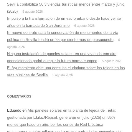
Sevilla contabiliza 56 viviendas turísticas menos entre marzo y junio
(2026)
9 agosto 2026
Impulso a la transformación de un vacío urbano desde hace veinte
años en la barriada de San Jerónimo
6 agosto 2026
El nuevo contrato para la conservación de monumentos de la vía
pública en Sevilla tendrá un 25 por ciento más de presupuesto
6
agosto 2026
Ninguna instalación de paneles solares en una vivienda con aire
acondicionado podrá cumplir la futura norma europea
5 agosto 2026
El Ayuntamiento abre una consulta ciudadana sobre los toldos en las
vías públicas de Sevilla
5 agosto 2026
COMENTARIOS
Eduardo
en
Mis paneles solares en la planta deTejeda de Tiétar,
gestionada por Ekiluz/Repsol, generaron en julio (2026) un 86%
menos que hace un año, por los cortes de Red Eléctrica
mari carmen santos villaran
en
La mayor parte de las viviendas del