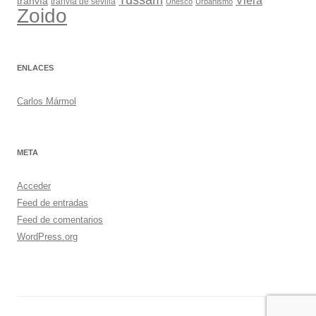
Viera
tranvía
tranvía de sevilla
Unesco
Urbanismo
Zoido
ENLACES
Carlos Mármol
META
Acceder
Feed de entradas
Feed de comentarios
WordPress.org